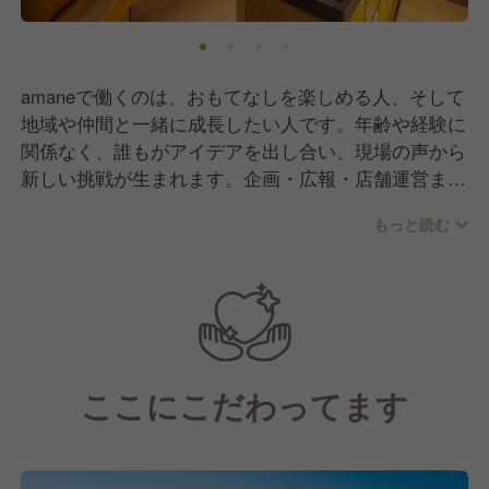
amaneで働くのは、おもてなしを楽しめる人、そして
地域や仲間と一緒に成長したい人です。年齢や経験に
関係なく、誰もがアイデアを出し合い、現場の声から
新しい挑戦が生まれます。企画・広報・店舗運営まで
一人ひとりが主役となって挑戦できる風土が特徴で
もっと読む
す。スタッフの中には、東京や地方から移住してきた
若手のメンバー、外国籍のスタッフも多く、海のそば
で暮らしながら働くという生き方を選んだ人たちが活
躍中。お客様に喜んでもらうことはもちろん、自分た
ちもこの場所を心から楽しむ。そんな仲間が集まるチ
ームです。
ここにこだわってます