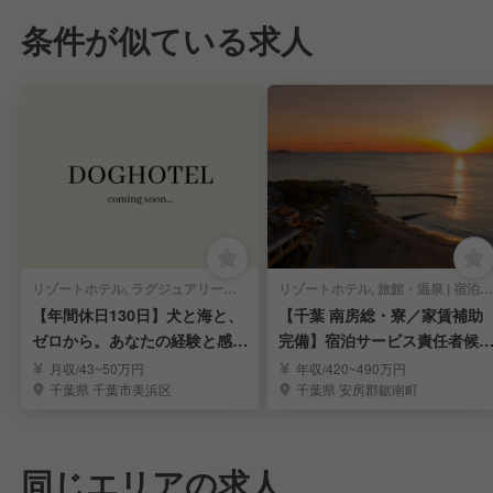
条件が似ている求人
リゾートホテル, ラグジュアリーホテル, シティホテル, オーベルジュ, その他ホテル | 宿泊部門 | マネージャー・支配人・副支配人・女将
リゾートホテル, 旅館・温泉 | 宿泊部門 | マネージャー・支配人・副支配人・女将
【年間休日130日】犬と海と、
【千葉 南房総・寮／家賃補助
ゼロから。あなたの経験と感性
完備】宿泊サービス責任者候
でホテルを創る。
募集！
月収/43~50万円
年収/420~490万円
千葉県 千葉市美浜区
千葉県 安房郡鋸南町
同じエリアの求人