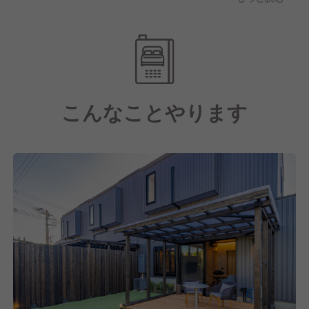
す。また、スタッフが安心して働けるよう、中抜けの
ないシフト設計や清掃も含めた一体運営を導入。勤務
のメリハリをつけながら、チーム全体で運営を支える
ことで、現場の疲弊を防ぎ、サービスの質を保ってい
ます。さらに、お客様アンケートやデータ分析を活用
し、日々の気づきを即改善。スタッフ全員で話し合
こんなことやります
い、改善を実行できる文化があります。