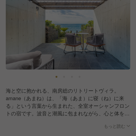
海と空に抱かれる、南房総のリトリートヴィラ。
amane（あまね）は、「海（あま）に寝（ね）に来
る」という言葉から生まれた、全室オーシャンフロン
トの宿です。波音と潮風に包まれながら、心と体を整
える海辺のリトリートをテーマにしています。料理は
もっと読む
地元・房州の漁港で仕入れる魚介や、近隣農家の旬野
菜を中心に、「地域の味をそのまま届ける」ことを大