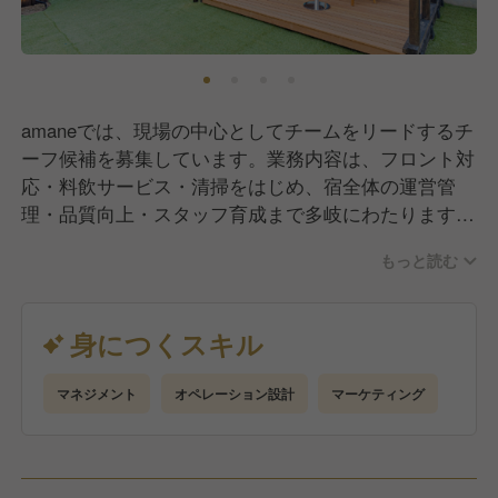
amaneでは、現場の中心としてチームをリードするチ
ーフ候補を募集しています。業務内容は、フロント対
応・料飲サービス・清掃をはじめ、宿全体の運営管
理・品質向上・スタッフ育成まで多岐にわたります。
お客様一人ひとりに寄り添うおもてなしを大切にしな
もっと読む
がら、スタッフ全員が気持ちよく働ける環境づくりを
担っていただきます。具体的には、①チェックイン／
チェックアウトなどの接客対応②館内全体の運営マネ
身につくスキル
ジメント（予約・シフト・在庫管理など）③お客様ア
ンケート・データをもとにしたサービス改善提案④チ
マネジメント
オペレーション設計
マーケティング
ームミーティングの実施、若手スタッフの育成・指導
⑤SNSやレビューを通じた発信・ブランディング活動
の推進等。