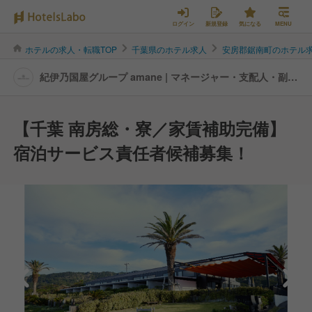
ログイン
新規登録
気になる
MENU
ホテルの求人・転職TOP
千葉県のホテル求人
安房郡鋸南町のホテル
紀伊乃国屋グループ amane | マネージャー・支配人・副支
配人・女将の転職・求人情報
【千葉 南房総・寮／家賃補助完備】
宿泊サービス責任者候補募集！