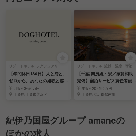
リゾートホテル, ラグジュアリーホテル, シティホテル, オーベルジュ, その他ホテル | 宿泊部門 | マネージャー・支配人・副支配人・女将
リゾートホテル, 旅館・温泉 | 宿泊部門 | マネージャー・支配人・副支配人・女将
【年間休日130日】犬と海と、
【千葉 南房総・寮／家賃補助
ゼロから。あなたの経験と感性
完備】宿泊サービス責任者候
でホテルを創る。
募集！
月収/43~50万円
年収/420~490万円
千葉県 千葉市美浜区
千葉県 安房郡鋸南町
紀伊乃国屋グループ amaneの
ほかの求人