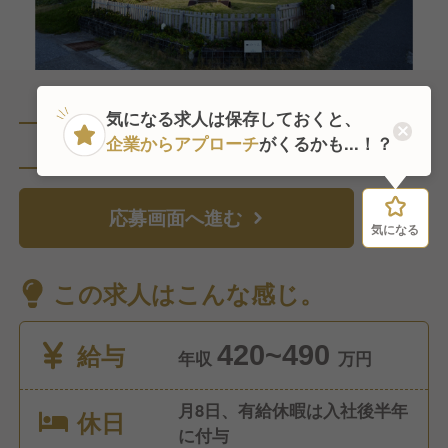
気になる求人は保存しておくと、
企業からアプローチ
がくるかも...！？
直近1人がこの求人を検討中
応募画面へ進む
気になる
気になる
この求人はこんな感じ。
給与
420~490
年収
万円
月8日、有給休暇は入社後半年
休日
に付与