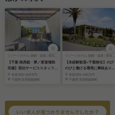
リゾートホテル, 旅館・温泉 | 宿泊部門 | 宿泊全般
リゾートホテル, 旅館・温泉 | 宿泊部門 | 仲居
【千葉 南房総・寮／家賃補助
【未経験歓迎×千葉移住】のび
完備】宿泊サービススタッフ募
のびと働ける環境に興味あり
集！
せんか？
年収/350~420万円
年収/350~420万円
千葉県 安房郡鋸南町
千葉県 安房郡鋸南町