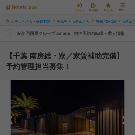
ログイン
新規登録
気になる
MENU
ホテルの求人・転職TOP
千葉県のホテル求人
安房郡鋸南町のホテル
紀伊乃国屋グループ amane | 宿泊予約の転職・求人情報
【千葉 南房総・寮／家賃補助完備】
予約管理担当募集！