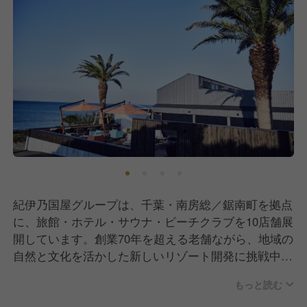
紀伊乃国屋グループは、千葉・南房総／鋸南町を拠点
に、旅館・ホテル・サウナ・ビーチクラブを10店舗展
開しています。創業70年を超える老舗ながら、地域の
自然と文化を活かした新しいリゾート開発に挑戦中。
全室オーシャンビューのリトリートヴィラ「amane」
もっと読む
やラグジュアリー温泉旅館「さざね」、サウナカフェ
「ゆうみ」、「Motona Beach Club」など、南房総の