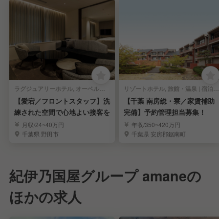
ラグジュアリーホテル, オーベルジュ | 宿泊部門 | 宿泊予約
リゾートホテル, 旅館・温泉 | 宿泊部門 | 宿泊予約
【愛宕／フロントスタッフ】洗
【千葉 南房総・寮／家賃補助
練された空間で心地よい接客を
完備】予約管理担当募集！
月収/24~40万円
年収/350~420万円
千葉県 野田市
千葉県 安房郡鋸南町
紀伊乃国屋グループ amaneの
ほかの求人