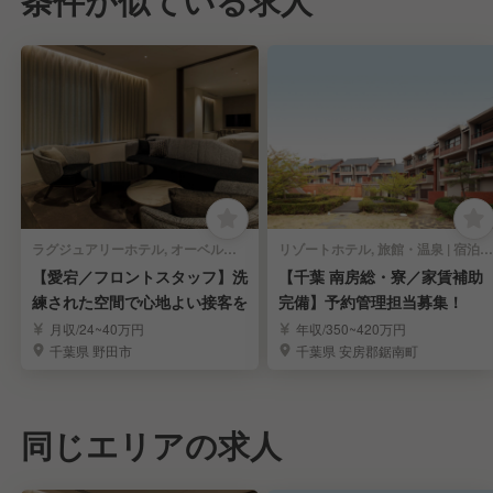
条件が似ている求人
ラグジュアリーホテル, オーベルジュ | 宿泊部門 | 宿泊予約
リゾートホテル, 旅館・温泉 | 宿泊部門 | 宿泊予約
【愛宕／フロントスタッフ】洗
【千葉 南房総・寮／家賃補助
練された空間で心地よい接客を
完備】予約管理担当募集！
月収/24~40万円
年収/350~420万円
千葉県 野田市
千葉県 安房郡鋸南町
同じエリアの求人