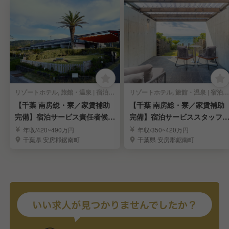
リゾートホテル, 旅館・温泉 | 宿泊部門 | マネージャー・支配人・副支配人・女将
リゾートホテル, 旅館・温泉 | 宿泊部門 | 宿泊全般
【千葉 南房総・寮／家賃補助
【千葉 南房総・寮／家賃補助
完備】宿泊サービス責任者候補
完備】宿泊サービススタッフ
募集！
集！
年収/420~490万円
年収/350~420万円
千葉県 安房郡鋸南町
千葉県 安房郡鋸南町