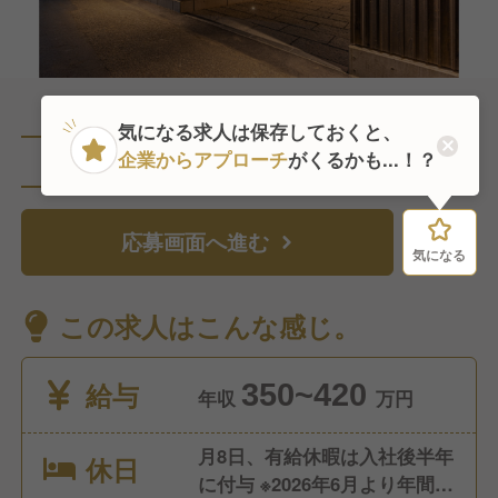
気になる求人は保存しておくと、
企業からアプローチ
がくるかも...！？
直近3人がこの求人を検討中
応募画面へ進む
気になる
気になる
この求人はこんな感じ。
給与
350~420
年収
万円
月8日、有給休暇は入社後半年
休日
に付与 ※2026年6月より年間休