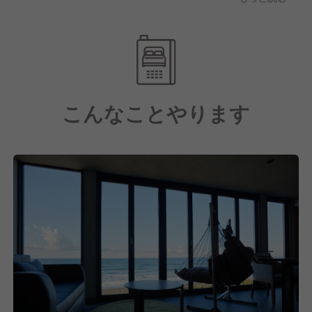
料理に。食材の背景まで語れる地産地消のおもてなし
を大切にしています。さらに紀伊乃国屋では、お客様
アンケートや予約データを分析し、サービス改善や体
験価値の向上につなげる仕組みを導入。小規模リゾー
ト・温泉旅館ならではの一人ひとりのお客様に一つの
宿を捧げるという理念のもと、現場と本社が連携しな
こんなことやります
がら常に進化を続けています。