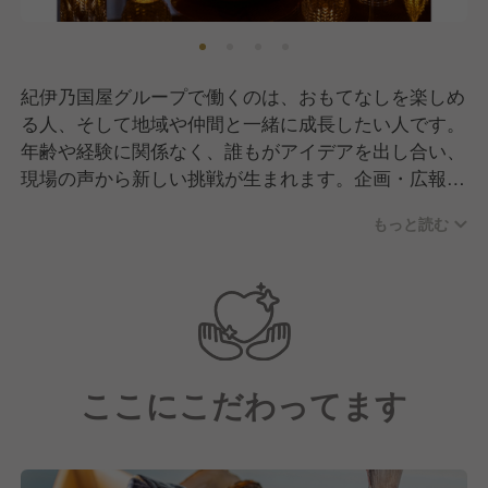
紀伊乃国屋グループで働くのは、おもてなしを楽しめ
る人、そして地域や仲間と一緒に成長したい人です。
年齢や経験に関係なく、誰もがアイデアを出し合い、
現場の声から新しい挑戦が生まれます。企画・広報・
店舗運営まで一人ひとりが主役となって挑戦できる風
もっと読む
土が特徴です。スタッフの中には、東京や地方から移
住してきた若手のメンバー、外国籍のスタッフも多
く、海のそばで暮らしながら働くという生き方を選ん
だ人たちが活躍中。お客様に喜んでもらうことはもち
ろん、自分たちもこの場所を心から楽しむ。そんな仲
間が集まるチームです。
ここにこだわってます