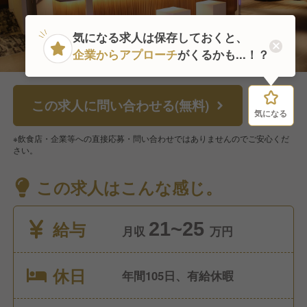
気になる求人は保存しておくと、
企業からアプローチ
がくるかも...！？
この求人に問い合わせる(無料)
気になる
気になる
※飲食店・企業等への直接応募・問い合わせではありませんのでご安心くだ
さい。
この求人はこんな感じ。
給与
21~25
月収
万円
休日
年間105日、有給休暇