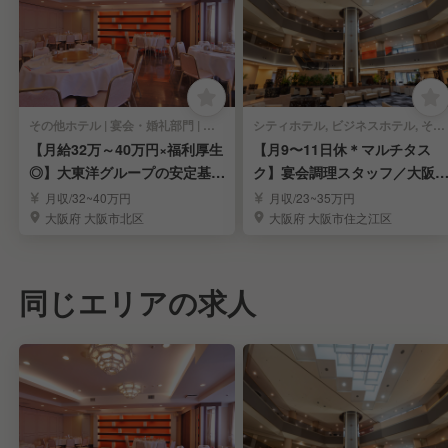
その他ホテル | 宴会・婚礼部門 | 中華料理・中国料理 | 宴会調理
シティホテル, ビジネスホテル, その他ホテル | 宴会・婚礼部門 | 宴会調理
【月給32万～40万円×福利厚生
【月9〜11日休＊マルチタス
◎】大東洋グループの安定基盤
ク】宴会調理スタッフ／大阪
／調理スタッフ
住之江区内のホテル
月収/32~40万円
月収/23~35万円
大阪府 大阪市北区
大阪府 大阪市住之江区
同じエリアの求人