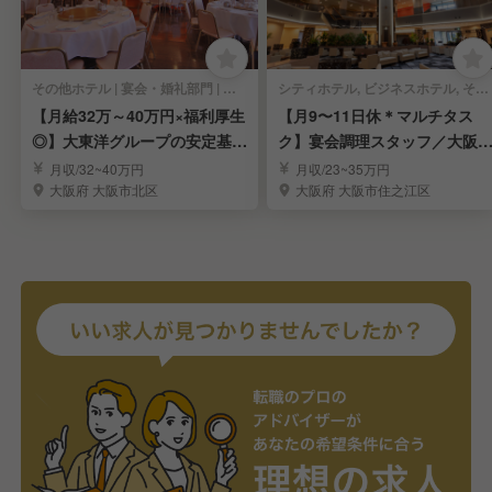
その他ホテル | 宴会・婚礼部門 | 中華料理・中国料理 | 宴会調理
シティホテル, ビジネスホテル, その他ホテル | 宴会・婚礼部門 | 宴会調理
【月給32万～40万円×福利厚生
【月9〜11日休＊マルチタス
◎】大東洋グループの安定基盤
ク】宴会調理スタッフ／大阪
／調理スタッフ
住之江区内のホテル
月収/32~40万円
月収/23~35万円
大阪府 大阪市北区
大阪府 大阪市住之江区