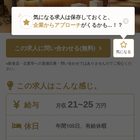
気になる求人は保存しておくと、
企業からアプローチ
がくるかも...！？
この求人に問い合わせる(無料)
気になる
気になる
※飲食店・企業等への直接応募・問い合わせではありませんのでご安心くだ
さい。
この求人はこんな感じ。
給与
21~25
月収
万円
休日
年間105日、有給休暇