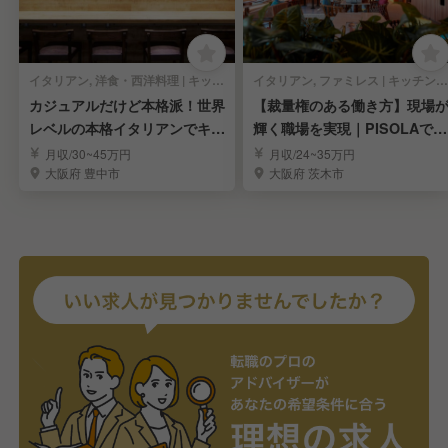
イタリアン, 洋食・西洋料理 | キッチンスタッフ
イタリアン, ファミレス | キッチンスタッフ
カジュアルだけど本格派！世界
【裁量権のある働き方】現場
レベルの本格イタリアンでキッ
輝く職場を実現｜PISOLAで料
チンスタッフ募集！
理長候補募集
月収/30~45万円
月収/24~35万円
大阪府 豊中市
大阪府 茨木市