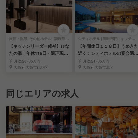
旅館・温泉, その他ホテル | 調理部門 | キッチンスタッフ
シティホテル | 調理部門 | キッチンスタッフ
【キッチンリーダー候補】ひな
【年間休日１１８日】うめき
たの湯｜年休116日・調理現場
近く：シティホテルの宴会調
のまとめ役
スタッフ募集！
月収/28~35万円
月収/21~35万円
大阪府 大阪市此花区
大阪府 大阪市北区
同じエリアの求人