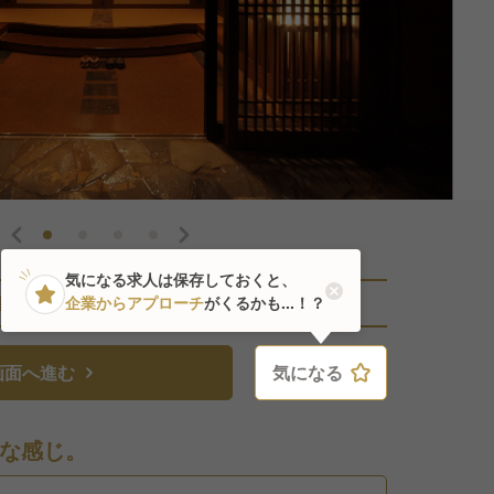
気になる求人は保存しておくと、
直近2人がこの求人を検討中
企業からアプローチ
がくるかも...！？
画面へ進む
気になる
気になる
な感じ。