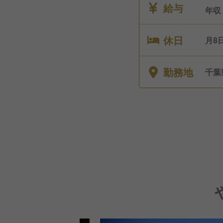
給与
年収
休日
月8
より
勤務地
千葉