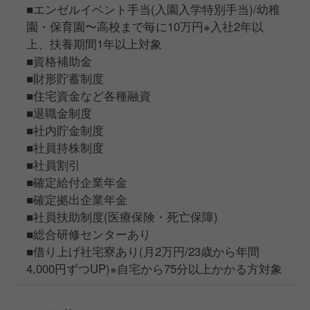
■エンゼルイベント手当(入園入学特別手当)/幼稚
園・保育園〜高校まで毎に10万円※入社2年以
上、扶養期間1年以上対象
■資格補助金
■財形貯蓄制度
■住宅資金など各種融資
■退職金制度
■社内貯金制度
■社員持株制度
■社員割引
■確定給付企業年金
■確定拠出企業年金
■社員扶助制度(医療保険・死亡保障)
■総合研修センターあり
■借り上げ社宅寮あり(月2万円/23歳から年間
4,000円ずつUP)※自宅から75分以上かかる方対象