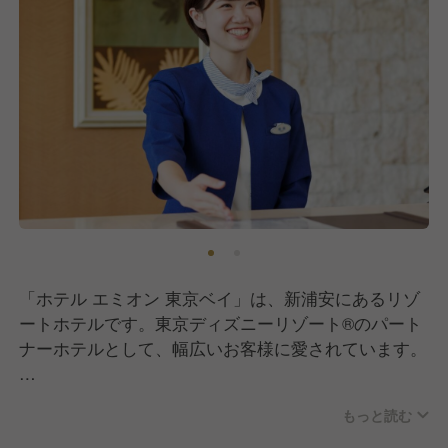
「ホテル エミオン 東京ベイ」は、新浦安にあるリゾ
ートホテルです。東京ディズニーリゾート®のパート
ナーホテルとして、幅広いお客様に愛されています。
宿泊運営部では、フロント・ロビー・予約・大浴場・
もっと読む
コンビニエンスストアの5部門でマルチに勤務してい
ただきます。