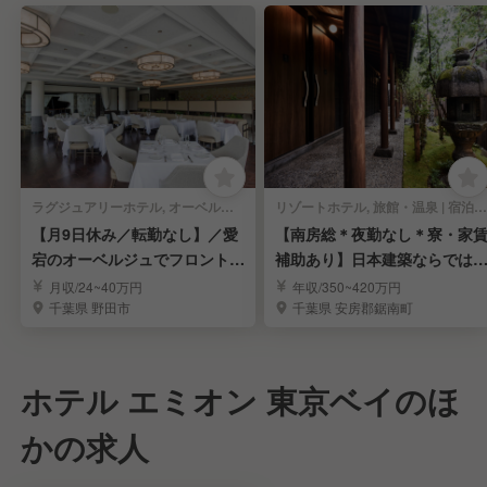
ラグジュアリーホテル, オーベルジュ | 宿泊部門 | 宿泊全般
リゾートホテル, 旅館・温泉 | 宿泊部門 | 宿泊全般
【月9日休み／転勤なし】／愛
【南房総＊夜勤なし＊寮・家
宕のオーベルジュでフロントス
補助あり】日本建築ならでは
タッフを募集
趣×現代的な快適さ
月収/24~40万円
年収/350~420万円
千葉県 野田市
千葉県 安房郡鋸南町
ホテル エミオン 東京ベイのほ
かの求人