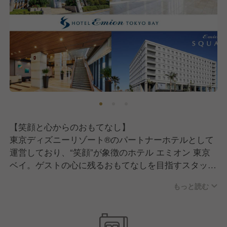
【笑顔と心からのおもてなし】
東京ディズニーリゾート®のパートナーホテルとして
運営しており、“笑顔”が象徴のホテル エミオン 東京
ベイ。ゲストの心に残るおもてなしを目指すスタッフ
を募集しています！
もっと読む
東証プライム市場に上場するスターツグループのホテ
ルです。スターツグループだからこその「安定基
盤」、「既成概念に囚われないホテル創り」が強みで