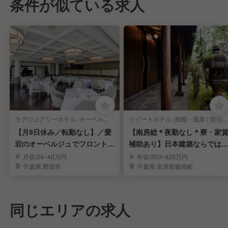
条件が似ている求人
ラグジュアリーホテル, オーベルジュ | 宿泊部門 | 宿泊全般
リゾートホテル, 旅館・温泉 | 宿泊部門 | 宿泊全般
【月9日休み／転勤なし】／愛
【南房総＊夜勤なし＊寮・家
宕のオーベルジュでフロントス
補助あり】日本建築ならでは
タッフを募集
趣×現代的な快適さ
月収/24~40万円
年収/350~420万円
千葉県 野田市
千葉県 安房郡鋸南町
同じエリアの求人