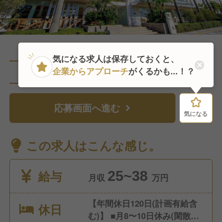
気になる求人は保存しておくと、
企業からアプローチ
がくるかも...！？
直近5人がこの求人を検討中
応募画面へ進む
気になる
気になる
この求人はこんな感じ。
給与
25~38
月収
万円
【年間休日120日(計画有給含
休日
む)】 ■月8〜10日休み(閑散