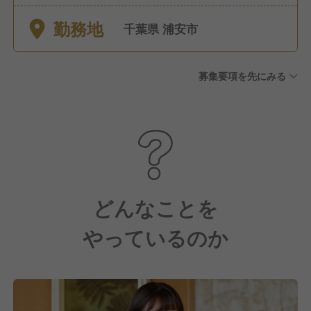
期・繁忙期で変動) ■有給休暇
勤務地
(年間10〜40日/取得率90%/連
千葉県 浦安市
休相談可) ■産前産後・育児休
暇(取得率100％・復帰率
募集要項を先にみる
100％)※取得実績あり ■介護休
暇 ■生理休暇 ■慶弔特別休暇
どんなことを
やっているのか