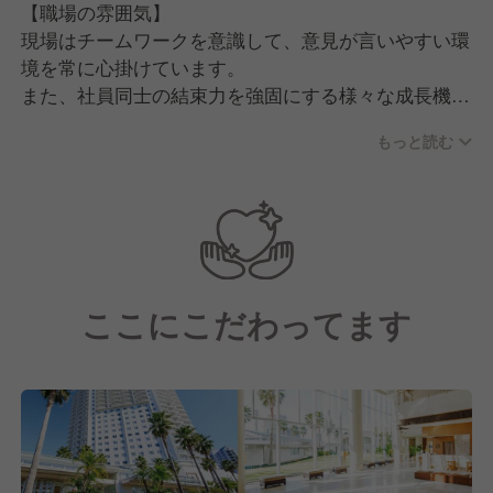
【職場の雰囲気】
現場はチームワークを意識して、意見が言いやすい環
境を常に心掛けています。
また、社員同士の結束力を強固にする様々な成長機会
があるのが特徴です。社員が互いの長所を把握し、刺
もっと読む
激し合いながら成長出来る風土を創業以来守り続けて
います。
ここにこだわってます