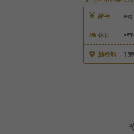
給与
年収
休日
■年間休
合計
付与
勤務地
千葉
休暇
暇 