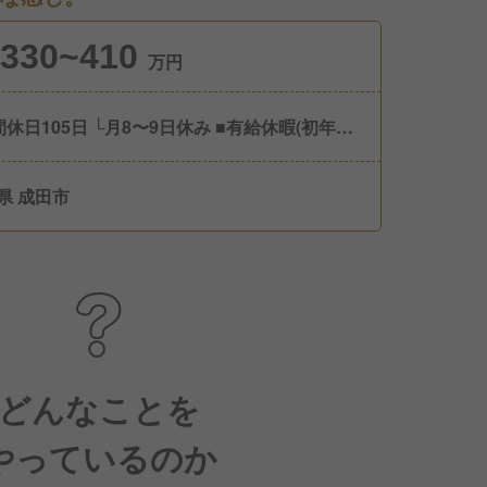
330~410
万円
日105日 └月8〜9日休み ■有給休暇(初年度
10日：入社から3ヶ月で3日、6ヶ月経過で7日
) ■慶弔休暇(結婚休暇、配偶者出産休暇、忌引
県 成田市
、罹災休暇) ■リフレッシュ休暇 ■産前・産後休
■育児休業 ■子の看護等休暇 ■介護休暇
どんなことを
やっているのか