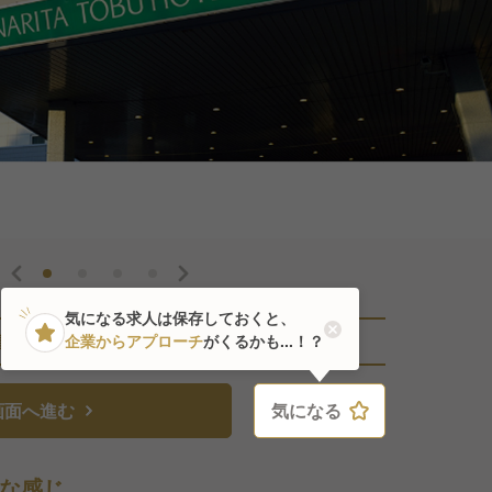
気になる求人は保存しておくと、
直近7人がこの求人を検討中
企業からアプローチ
がくるかも...！？
画面へ進む
気になる
気になる
な感じ。