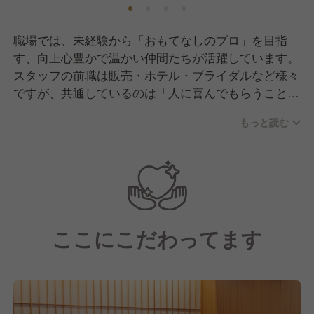
職場では、未経験から「おもてなしのプロ」を目指
す、向上心豊かで温かい仲間たちが活躍しています。
スタッフの前職は販売・ホテル・ブライダルなど様々
ですが、共通しているのは「人に喜んでもらうことが
好き」という純粋な想いです。入社後はマンツーマン
もっと読む
での着付け指導や、お辞儀の角度といった基本動作か
ら丁寧に教え合う文化があるため、互いに助け合う協
調性が根付いています。
月に一度の勉強会を通じて日々スキルを磨き合うな
ど、切磋琢磨しながらも、休憩時間は和気あいあいと
したアットホームな雰囲気が自慢です。教育担当や店
ここにこだわってます
長、料理長といった役割の垣根を越えて連携し、お客
様にとって最高のひとときを作るために一丸となって
取り組んでいます。向上心のある仲間と共に、一生モ
ノの所作と心遣いを身につけられる環境です。