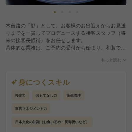
木曽路の「顔」として、お客様のお出迎えからお見送
りまでを一貫してプロデュースする接客スタッフ（将
来の接客長候補）をお任せします。
具体的な業務は、ご予約の受付から始まり、和装での
立ち振る舞い、そして看板メニューである「しゃぶし
もっと読む
ゃぶ」をお席で仕上げる調理提供まで多岐にわたりま
す。単に料理を運ぶだけでなく、お客様の好みやアレ
ルギー情報を把握し、会話を通じてパーソナルなおも
身につくスキル
てなしを提供することが大きな役割です。
将来的には、現場の品質を保つリーダーとして、後輩
接客力
おもてなし力
衛生管理
スタッフの育成や店長・料理長と連携した店舗運営の
サポートも担っていただきます。充実した研修制度が
運営マネジメント力
あるため、まずは着付けや作法といった日本の伝統美
を体現するスキルを習得することからスタートし、着
日本文化の知識（お食い初め・長寿祝いなど）
実にステップアップを目指せる環境です。