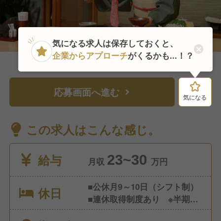
気になる求人は保存しておくと、
企業からアプローチ
がくるかも...！？
応募画面へ進む
気になる
気になる
この求人はこんな感じ。
給与
23~30
月収
万円
■公休月9～10日（シフト制）
休日
■連休取得制度あり ※半期に
1回、3～7連休取得 ■有給休暇