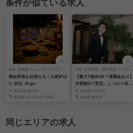
条件が似ている求人
和食, 居酒屋 | レストランサービス・ホールスタッフ
和食, 日本料理・懐石料理 | レストランサービス・ホールスタッフ
最短昇格を目指せる｜大衆炉ば
【最大7連休OK＊退職金あり
た 在伍 -Argo-
木曽路Gで安定。しっかり休め
て稼げる環境
月収/28~42万円
月収/23~30万円
埼玉県 さいたま市大宮区
埼玉県 熊谷市
同じエリアの求人