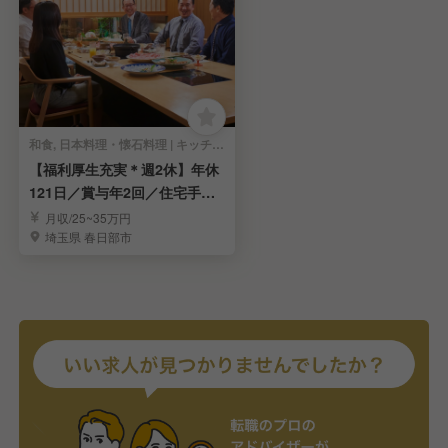
和食, 日本料理・懐石料理 | キッチンスタッフ
【福利厚生充実＊週2休】年休
121日／賞与年2回／住宅手当
有／本格和食調理
月収/25~35万円
埼玉県 春日部市