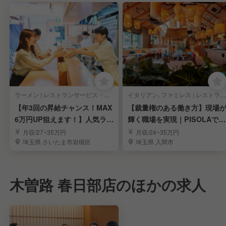
ラーメン | レストランサービス・ホールスタッフ
イタリアン, ファミレス | レストランサービス・ホールスタッフ
【年3回の昇給チャンス！MAX
【裁量権のある働き方】現場
6万円UP狙えます！】人気ラー
輝く職場を実現｜PISOLAで店
メンの社員募集
長候補募集
月収/27~35万円
月収/24~35万円
埼玉県 さいたま市岩槻区
埼玉県 入間市
木曽路 春日部店のほかの求人