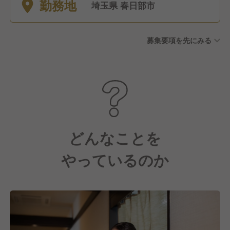
勤務地
■その他 特別休暇など ※年間
埼玉県 春日部市
休日121日
募集要項を先にみる
どんなことを
やっているのか