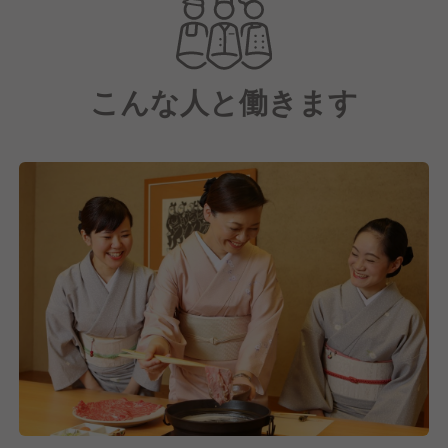
とりのお名前やアレルギー情報を把握する細やかな気
配りを徹底しており、アットホームながらもワンラン
ク上の上質な時間を提供しています。伝統的な礼法に
こんな人と働きます
基づいた丁寧な接客により、お食事だけでなく、心温
まるひとときをお過ごしいただけます。