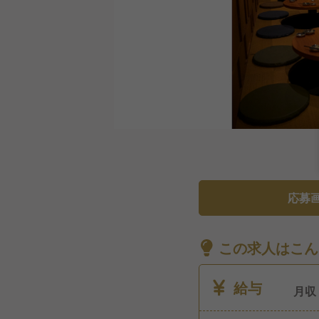
応募
この求人はこん
給与
月収