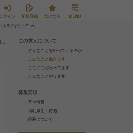
ログイン
新規登録
気になる
MENU
衆炉ばた 在伍 -Argo-
この求人について
職・
どんなことをやっているのか
こんな人と働きます
ここにこだわってます
こんなことやります
募集要項
基本情報
福利厚生・待遇
応募について