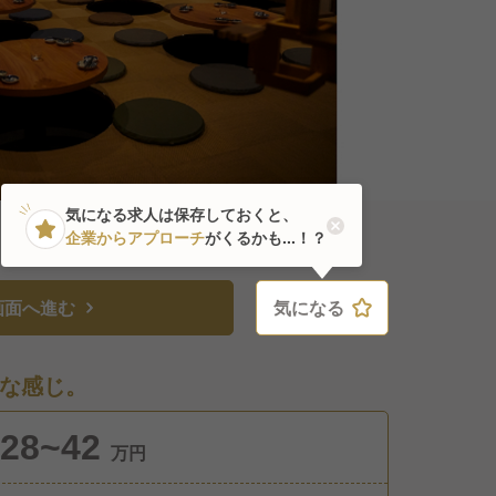
気になる求人は保存しておくと、
企業からアプローチ
がくるかも...！？
画面へ進む
気になる
気になる
な感じ。
28~42
万円