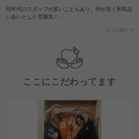
同年代のスタッフが多いこともあり、仲が良く和気あ
いあいとした雰囲気！
現場はいつも明るくにぎやかで、活気のある空間で
もっと読む
す。
ほとんどの社員が同業態出身で、前職も飲食業界の方
が多数います。
中にはアルバイトから入社し、その後正社員として活
躍している方も多くいます。
ここにこだわってます
＜こんな方は大歓迎です！＞
・責任感のある方
・自らの行動に責任を持てる方
・誠実で他人を尊重できる方