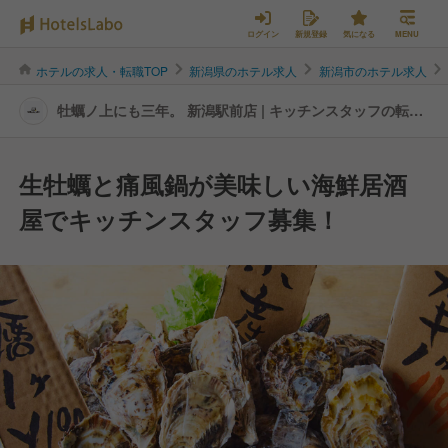
ログイン
新規登録
気になる
MENU
ホテルの求人・転職TOP
新潟県のホテル求人
新潟市のホテル求人
牡蠣ノ上にも三年。 新潟駅前店 | キッチンスタッフの転
職・求人情報
生牡蠣と痛風鍋が美味しい海鮮居酒
屋でキッチンスタッフ募集！