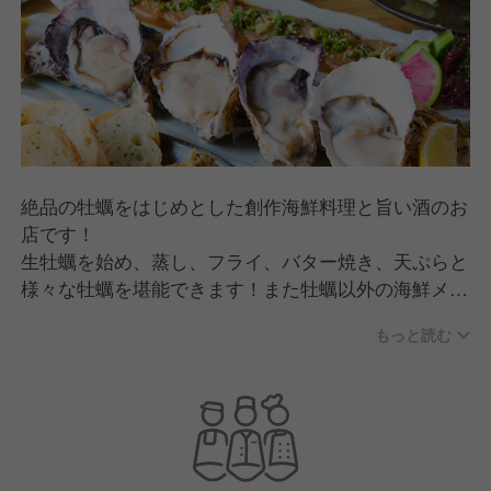
絶品の牡蠣をはじめとした創作海鮮料理と旨い酒のお
店です！
生牡蠣を始め、蒸し、フライ、バター焼き、天ぷらと
様々な牡蠣を堪能できます！また牡蠣以外の海鮮メニ
ューも豊富に用意してますので牡蠣が苦手な方も楽し
もっと読む
めます！
お飲み物も焼酎やワイン、日本酒、さらには牡蠣専用
ドリンクもご用意がございます。