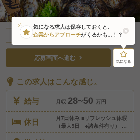
気になる求人は保存しておくと、
企業からアプローチ
がくるかも...！？
直近1人がこの求人を検討中
応募画面へ進む
気になる
気になる
この求人はこんな感じ。
給与
28~50
月収
万円
月7日休み ■リフレッシュ休暇
休日
（最大5日 ※諸条件有り） ■
年末年始振替休暇（3日） ■有