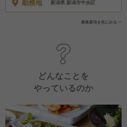
勤務地
休休暇（毎月1日必ず消化）
新潟県 新潟市中央区
募集要項を先にみる
どんなことを
やっているのか