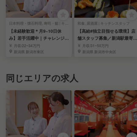
日本料理・懐石料理, 寿司・鮨 | キッチンスタッフ
和食, 居酒屋 | キッチンスタッフ
【未経験歓迎＊月9~10日休
【高給#独立目指せる環境】店
み】若手活躍中｜チャレンジを
舗スタッフ募集／新潟駅最寄
応援する環境｜寿司
の人気和食居酒屋
月収/22~34万円
月収/31~50万円
新潟県 新潟市東区
新潟県 新潟市中央区
同じエリアの求人