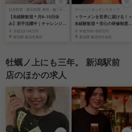
日本料理・懐石料理, 寿司・鮨 | キッチンスタッフ
ラーメン | キッチンスタッフ
【未経験歓迎＊月9~10日休
＜ラーメンを世界に届ける！
み】若手活躍中｜チャレンジを
未経験歓迎＊安心の研修制度
応援する環境｜寿司
独立歓迎＊高収入
月収/22~34万円
年収/500~550万円
新潟県 新潟市東区
新潟県 新潟市中央区
牡蠣ノ上にも三年。 新潟駅前
店のほかの求人