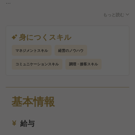
まずは業務を覚えていくために調理・接客業務をして
もっと読む
いきます。
その後は店舗運営、スタッフ管理、売上管理、顧客対
応、シフト管理などマネジメント業務をお任せしま
身につくスキル
す。
マネジメントスキル
経営のノウハウ
お客様一人ひとりが安心してお過ごしいただけるよう
なお店作りをお願いします！
コミュニケーションスキル
調理・接客スキル
基本情報
給与