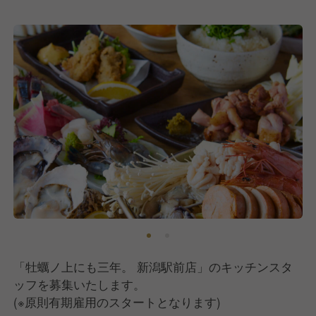
年に2回の昇給チャンスや業績賞与の支給もあり、高
いモチベーションを保ちながらスキルアップができま
す。
【当店ならではのメニュー展開】
うずまき名物の野菜巻き串は常に旬で新鮮な食材を使
用し、門外不出・唯一無二の味を届けています。
また、全国展開している当ブランドは、店舗ごとに地
域性を活かしたオリジナルメニューをご用意している
のが特徴です。
「牡蠣ノ上にも三年。 新潟駅前店」のキッチンスタ
ッフを募集いたします。
(※原則有期雇用のスタートとなります)