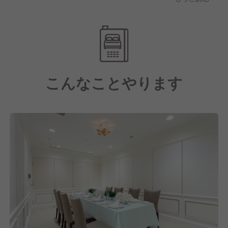
には、当ホテルの
提携施設であり、隣接している「ソニックシティ」を
ご利用いただく
こともできます。
また、当ホテルからさいたまスーパーアリーナまでも
約10分と、大規模
こんなことやります
施設が近くにある上、周辺施設への出張パーティも承
っております。
ビジネスや観光の拠点としても快適にお過ごしいただ
けます。