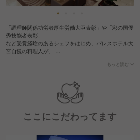
「調理師関係功労者厚生労働大臣表彰」や「彩の国優
秀技能者表彰」
など受賞経験のあるシェフをはじめ、パレスホテル大
宮自慢の料理人が、
こだわりの旬の食材を活かし、季節ごとの味覚をお楽
もっと読む
しみいただけるよう、
腕をふるいます。和洋中のお食事を楽しめるほか、パ
レスホテル伝統の
ローストビーフもご堪能いただけます。
また、スイーツにもこだわっており、厳選した食材を
使用したパレス
ここにこだわってます
ホテル伝統の味を提供しております。
域密着型コミュニティホテルとして、地元埼玉県産の
食材を積極的に
取り入れています。従業員も埼玉県、および北関東が