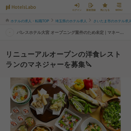
ログイン
新規登録
気になる
MENU
ホテルの求人・転職TOP
埼玉県のホテル求人
さいたま市のホテル求
パレスホテル大宮 オープニング案件のため未定 | マネージ
ャー・管理職(料飲)の転職・求人情報
リニューアルオープンの洋食レスト
ランのマネジャーを募集🔪