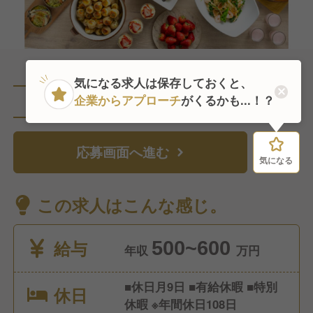
気になる求人は保存しておくと、
企業からアプローチ
がくるかも...！？
直近1人がこの求人を検討中
応募画面へ進む
気になる
気になる
この求人はこんな感じ。
給与
500~600
年収
万円
■休日月9日 ■有給休暇 ■特別
休日
休暇 ※年間休日108日