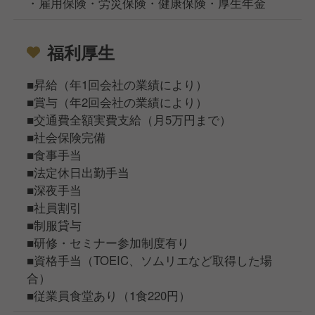
・雇用保険・労災保険・健康保険・厚生年金
福利厚生
■昇給（年1回会社の業績により）
■賞与（年2回会社の業績により）
■交通費全額実費支給（月5万円まで）
■社会保険完備
■食事手当
■法定休日出勤手当
■深夜手当
■社員割引
■制服貸与
■研修・セミナー参加制度有り
■資格手当（TOEIC、ソムリエなど取得した場
合）
■従業員食堂あり（1食220円）