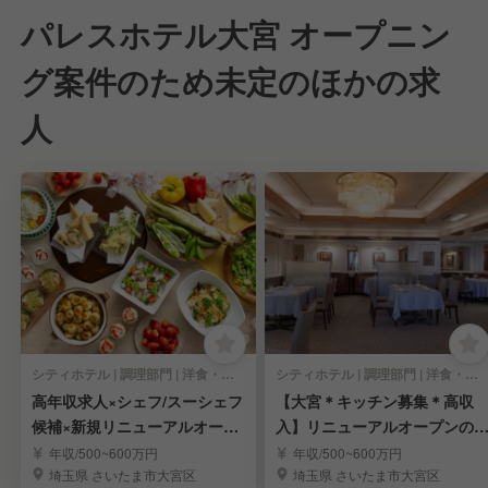
パレスホテル大宮 オープニン
グ案件のため未定のほかの求
人
シティホテル | 調理部門 | 洋食・西洋料理, カフェ | 料理長・料理長候補
シティホテル | 調理部門 | 洋食・西洋料理, カフェ | キッチンスタッフ
高年収求人×シェフ/スーシェフ
【大宮＊キッチン募集＊高収
候補×新規リニューアルオープ
入】リニューアルオープンの
ン🍳
ールデイダイニング
年収/500~600万円
年収/500~600万円
埼玉県 さいたま市大宮区
埼玉県 さいたま市大宮区