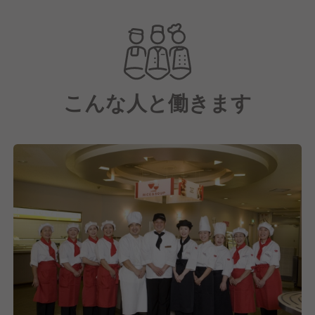
三井物産と米アラマーク社の合弁で設立された、日本
最大級の給食・ホスピタリティサービス企業です。
現在は三井物産100％子会社として、フードサービス
を中心に、オフィス、工場、学校、病院・福祉施設、
スタジアム・トレーニング施設など、多岐にわたる事
こんな人と働きます
業を展開しています。
そこで『西日本BDS(Business Dining Services)事業本
部』では、関西、中四国、九州といった西日本エリア
での企業の社員食堂、事業所給食などの運営・受託を
おこなっています。
その中で関西事業部では阪急電鉄 本社の食堂におけ
る調理・運営業務を受託しています。
私たちは食事を提供するだけではなく、その先にある
「笑顔」や「生きる活力」を提供することにありま
す。
これからもこの想いは忘れずに、たくさんの人たち