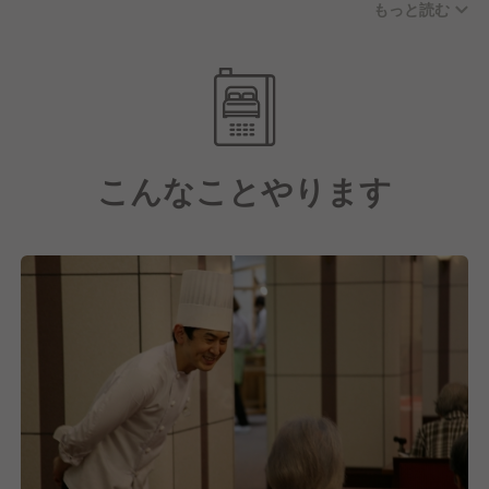
もっと読む
す。
お休みに関しては年間休日122日(月8〜11日休み)、実
働8時間/日の実施をおこない、残業代も別途支給とな
ります。
さらに子育て支援や各種手当も充実している点や、産
こんなことやります
業医・保健師を中心に健康支援を徹底し、一人ひとり
が健康でいられるように様々な取り組みをおこなって
いるのも大手企業ならではの魅力の一つといえるでし
ょう。
【しっかりとスキルアップ・キャリアアップもできま
す！】
そして私たちは日本最大級の給食・ホスピタリティサ
ービス企業として在り続けています。
これには今働いてくれている社員一人ひとりの成長が
あってこそだと考えており、だからこそスキルアッ