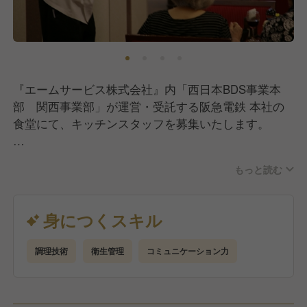
プ・キャリアアップの環境づくりに力を入れていま
す。
企業内学校「わたしアカデミー」では、オンラインと
対面を組み合わせた充実の研修制度を用意していま
『エームサービス株式会社』内「西日本BDS事業本
す。
部 関西事業部」が運営・受託する阪急電鉄 本社の
メニュープランや基礎栄養はもちろん、様々なジャン
食堂にて、キッチンスタッフを募集いたします。
ルの学びを提供しており、資格取得支援制度も充実。
特に管理栄養士取得支援プログラムは多くの社員に活
今回は経験者採用として、調理師資格をお持ちの方を
用されています。
もっと読む
募集いたします。
社員食堂でのご経験や大量調理のご経験がある方は優
さまざまな事業を展開し、和洋中をはじめとする多様
遇いたします。
身につくスキル
な料理を扱うからこそ、数多くの料理をマスターでき
る環境があります。
【業務内容】
メニュープランニング・盛り付け・調理からマーケテ
調理技術
衛生管理
コミュニケーション力
仕込みから調理、盛り付けまでの調理業務全般。
ィングまで、様々な場面でアイデアを発揮していただ
ける、幅広いキャリアを描ける会社です。
今までの経験を活かしながら、安定した経営基盤の当