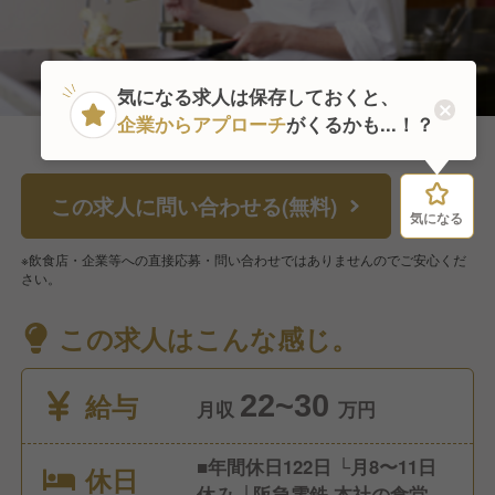
気になる求人は保存しておくと、
企業からアプローチ
がくるかも...！？
この求人に問い合わせる(無料)
気になる
気になる
※飲食店・企業等への直接応募・問い合わせではありませんのでご安心くだ
さい。
この求人はこんな感じ。
給与
22~30
月収
万円
■年間休日122日 └月8〜11日
休日
休み └阪急電鉄 本社の食堂は