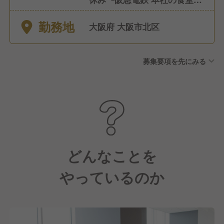
土日祝休み ■希望休制度 ■有
勤務地
給休暇(社内規定有) ■特別休暇
大阪府 大阪市北区
(慶弔、出産、育児、介護休暇
など)
募集要項を先にみる
どんなことを
やっているのか