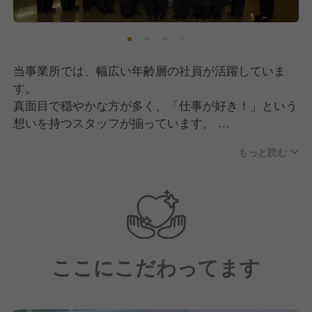
に“元気のもと”を届けてまいります！
そして現在は、私たちの想いに共感していただきなが
ら共に成長していける、新しい仲間の採用に注力中で
当事業所では、幅広い年齢層の社員が活躍していま
す！
す。
真面目で穏やかな方が多く、「仕事が好き！」という
想いを持つスタッフが揃っています。
もっと読む
チームワークを大切にしており、組織としての仕組み
が確立されているのも自慢！
些細なことにも気を配り合い、お互いが働きやすい環
境作りを行っています。
そのため、分からないことがあっても聞きやすい雰囲
気があり、新しく入社される方も安心です！
ここにこだわってます