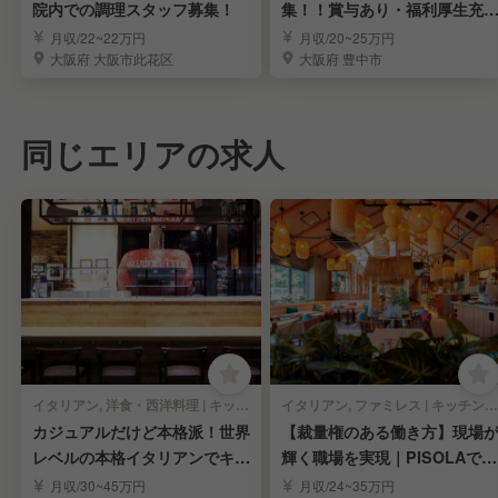
院内での調理スタッフ募集！
集！！賞与あり・福利厚生充
実！
月収/22~22万円
月収/20~25万円
大阪府 大阪市此花区
大阪府 豊中市
同じエリアの求人
イタリアン, 洋食・西洋料理 | キッチンスタッフ
イタリアン, ファミレス | キッチンスタッフ
カジュアルだけど本格派！世界
【裁量権のある働き方】現場
レベルの本格イタリアンでキッ
輝く職場を実現｜PISOLAで料
チンスタッフ募集！
理長候補募集
月収/30~45万円
月収/24~35万円