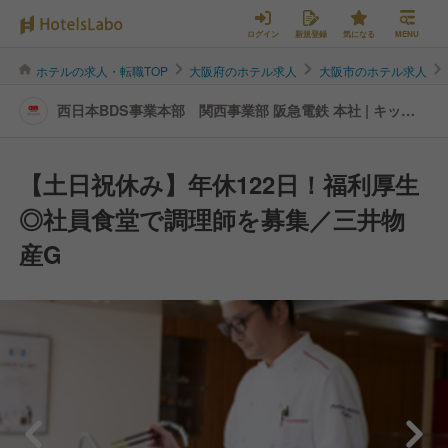
ログイン
新規登録
気になる
MENU
ホテルの求人・転職TOP
大阪府のホテル求人
大阪市のホテル求人
西日本BDS事業本部 関西事業部 阪急電鉄 本社 | キッチ
ンスタッフの転職・求人情報
【土日祝休み】年休122日！福利厚生
◎社員食堂で調理師を募集／三井物
産G