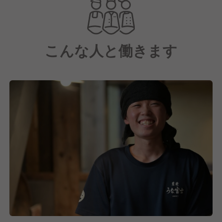
成焼肉 八億円』などの飲食店を多店舗運営する成長
企業です。
こんな人と働きます
■創業者の強いリーダーシップのもと「お客様第一主
義」や「大家族主義」といった会社の考え方が従業員
に浸透したロイヤリティの高い企業文化と、高水準の
店舗運営・オペレーション構築力を持つ企業へと成長
してきてきました。
■2018年にかぶらやグループが、老舗のうな富士の事
業を継承し、両者の強みが掛け合わさる事で、うな富
士の他店舗展開に成功し、飲食業界では圧倒的に収益
性が高く、高成長を実現。
■名古屋発で、東京・関西・九州に進出済み。今後も
出店を予定しており、IPO（新規上場）も準備中で拡
大・変革期の面白い環境です。