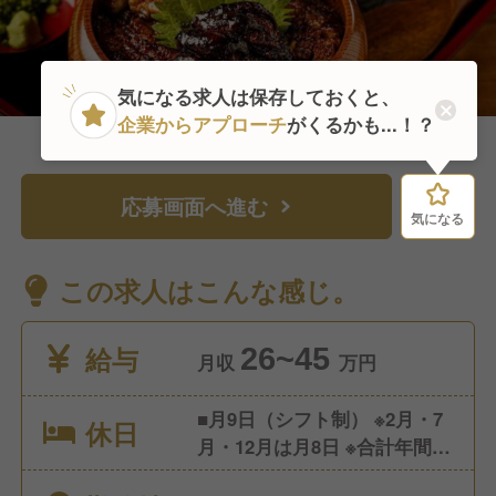
気になる求人は保存しておくと、
企業からアプローチ
がくるかも...！？
応募画面へ進む
気になる
気になる
この求人はこんな感じ。
給与
26~45
月収
万円
■月9日（シフト制） ※2月・7
休日
月・12月は月8日 ※合計年間休
日数は105日 ■年次有給休暇