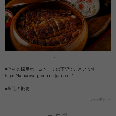
■当社の採用ホームページは下記でございます。
https://kaburaya-group.co.jp/recruit/
■当社の概要
かぶらやグループは1992年に名古屋で創業し、名古
もっと読む
屋の老舗うなぎ屋『炭焼うな富士』、居酒屋『名古屋
大酒場かぶらや総本家』、韓国料理店『korean
kitchenカブ韓』、すし屋『鮨あしべ』、焼き肉店『熟