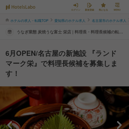
ログイン
新規登録
気になる
MENU
ホテルの求人・転職TOP
愛知県のホテル求人
名古屋市のホテル求人
うなぎ業態 炭焼うな富士 栄店 | 料理長・料理長候補の転
職・求人情報
6月OPEN/名古屋の新施設 『ランド
マーク栄』で料理長候補を募集しま
す！