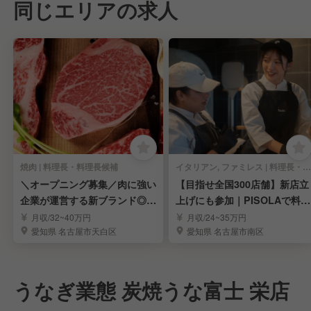
同じエリアの求人
焼肉 | 料理長・料理長候補
イタリアン, ファミレス | 料理長・料理長候補
＼オープニング募集／肉に強い
【目指せ全国300店舗】新店立
企業が運営する新ブランド◎頑
上げにも参加｜PISOLAで料理
張りが収入に直結★
長候補募集！
月収/32~40万円
月収/24~35万円
愛知県 名古屋市天白区
愛知県 名古屋市南区
うなぎ業態 炭焼うな富士 栄店