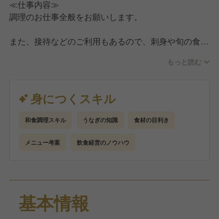
≪仕事内容≫
です。
調理のお仕事全般をお願いします。
このスローガンを合言葉に、毎日おいしいうなぎをご
提供することに一生懸命努力しています。
また、接待などのご利用もあるので、刺身や旬の食材
を使った和食メニューもご提供しています。
もっと読む
下ごしらえから調理まで、店舗ですべておこなってい
るので、和食調理全般がしっかりと身につきます。
身につくスキル
上記の業務に慣れてきたら、徐々に食材管理や人材育
成、メニュー考案などの店舗運営業務に携わっていた
和食調理スキル
うなぎの知識
食材の目利き
だきます。
メニュー考案
飲食経営のノウハウ
＝◆ 当店で働くポイント ◆＝
和食調理のスキルを活かせる！
うなぎの経験がなくても関心、興味がある方は大歓
迎！
基本情報
うなぎの知識は働きながらしっかりと身につけること
が可能です。