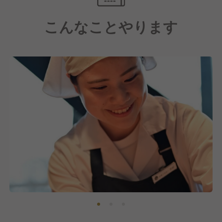
こんなことやります
＼ここがPOINT／
◎寮完備（※規定あり）
◎各種手当・待遇充実
◎チャレンジ精神のある方を大歓迎！
家族に優しい会社として、当社オリジナルの家族手当
があります！
●充実の待遇・休暇制度で働きやすい！
社員割引など、福利厚生が整っているので働きやすさ
抜群◎
当店のスローガンは
・うなぎがうまいこと
・朗らかで明るいこと
・永くお店が続くこと
・ご老人にやさしいこと