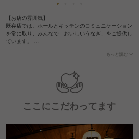
そんな『うな富士』が、2026年6月『名古屋栄店』を
OPEN！
【お店の雰囲気】
栄駅直結の好立地で、すでに注目度の高いエリアです
既存店では、ホールとキッチンのコミュニケーション
♪
を常に取り、みんなで「おいしいうなぎ」をご提供し
新店を盛り上げてくださる、オープニングスタッフを
ています。
募集しています！
お店での食事会なども開催し、チームとしての仲の良
もっと読む
さを大切にしています。
◆うなぎ業態
名古屋8店舗 東京4店舗 京都1店舗 大阪3店舗
普段は和気あいあいと、忙しい時は全力で！
福岡1店舗
一人でも多くのお客様に喜んでいただけるよう、一緒
鰻の名店！うな富士ブランドを全国展開予定中
に日々努力していきましょう！
ここにこだわってます
≪こんな方はピッタリです≫
◆居酒屋業態(大衆酒場・海鮮居酒屋)
●うなぎの経験はないが、興味がある方
名古屋大酒場だるま／だるまのカドッコ／名古屋大酒
●うなぎの経験がある方（地焼きの経験はなくても構
場かぶらや総本家／第八飯場丸
いません）
●和食店の経験がある方
◆レストラン・鮨業態