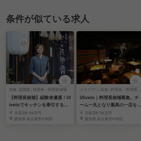
条件が似ている求人
和食, 居酒屋 | 料理長・料理長候補
イタリアン, 和食 | 料理長・料理長候補
【料理長候補】経験者優遇！Ul
Uliveto｜料理長候補募集。チ
ivetoでキッチンを牽引するリ
ーム一丸となり最高の一店を
ーダーを募集
る
月収/28~34万円
月収/28~34万円
愛知県 名古屋市中村区
愛知県 名古屋市中村区