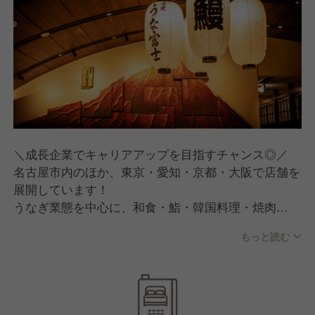
●忙しい状況でも、元気で明るい対応ができる方
銀座あしべ／鮨あしべ
皆様からのご応募をお待ちしております！！
◆焼肉・韓国業態
本場の味をリアルに再現された韓国料理と熟成牛の高
級焼肉業態
カブ韓／熟成焼肉八億円
・受賞歴
＼成長企業でキャリアアップを目指すチャンス◎／
★食べログ HOTレストラン2025
名古屋市内のほか、東京・愛知・京都・大阪で店舗を
炭焼うな富士本店 鰻うおか冨士 炭焼うな富士有楽町
展開しています！
店 炭焼うな富士名駅店 かぶらや総本家
うなぎ業態を中心に、和食・鮨・韓国料理・焼肉
★農林水産長官賞
etc...
うなぎの枕・かば焼き
もっと読む
多彩なブランドを展開している成長企業です。
★大衆点評 必吃榜 2025 うな富士本店
★食べログ HOTレストラン2026
ゆくゆくは他ジャンルで経験を積んでいただくことも
炭焼うな富士有楽町店 炭焼うな富士名古屋駅太閤口
可能です！
店 炭焼うな富士名駅店
弊社で、あなたのキャリアの幅を広げてみませんか？
名古屋大酒場 だるま かぶらや総本家