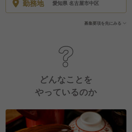
勤務地
（6か月勤務で10日支給）
愛知県 名古屋市中区
募集要項を先にみる
どんなことを
やっているのか