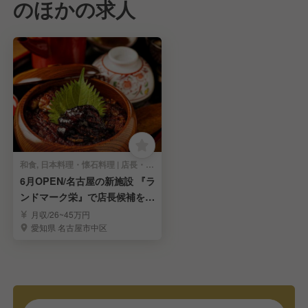
のほかの求人
和食, 日本料理・懐石料理 | 店長・店長候補
6月OPEN/名古屋の新施設 『ラ
ンドマーク栄』で店長候補を募
集します！
月収/26~45万円
愛知県 名古屋市中区