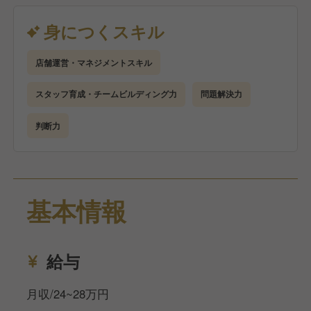
ジションです。将来的には店長として、スタッフが働
きやすく、お客様に選ばれる店舗の運営を担っていた
身につくスキル
だくことを期待しています。
店舗運営・マネジメントスキル
スタッフ育成・チームビルディング力
問題解決力
判断力
基本情報
給与
月収/24~28万円