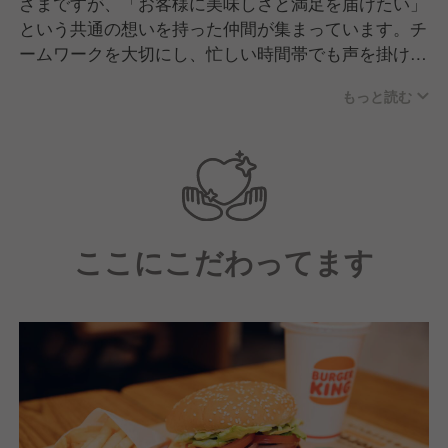
ざまですが、「お客様に美味しさと満足を届けたい」
という共通の想いを持った仲間が集まっています。チ
ームワークを大切にし、忙しい時間帯でも声を掛け合
いながら協力して仕事を進める、活気のある職場で
もっと読む
す。未経験からスタートしたスタッフも多く、先輩が
丁寧にサポートする風土が根付いているため、安心し
て成長できる環境です。
ここにこだわってます