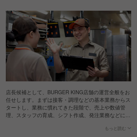
店長候補として、BURGER KING店舗の運営全般をお
任せします。まずは接客・調理などの基本業務からス
タートし、業務に慣れてきた段階で、売上や数値管
理、スタッフの育成、シフト作成、発注業務などにも
携わっていただきます。現場を理解したうえで店舗づ
もっと読む
くりに関われるため、裁量とやりがいを実感できるポ