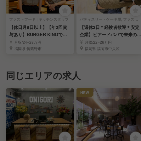
ファストフード | キッチンスタッフ
パティスリー・ケーキ屋, ファストフード | キッチンスタッフ
【休日月9日以上】【年2回賞
【週休2日＊経験者歓迎＊安定
与あり】BURGER KINGで働
企業】ビアードパパで未来の
きたい人募集
長候補を募集
月収/24~28万円
月収/22~26万円
福岡県 筑紫野市
福岡県 福岡市中央区
同じエリアの求人
NEW