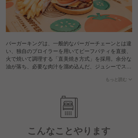
バーガーキングは、一般的なバーガーチェーンとは違
い、独自のブロイラーを用いてビーフパティを直接、
火で焼いて調理する「直美焼き方式」を採用。余分な
油が落ち、必要な肉汁を溜め込んだ、ジュシーでスモ
ーキーなビーフパティに仕上がります。肉のおいしさ
もっと読む
を存分にお楽しみいただける、バーガーキングのこだ
わりです。
こんなことやります