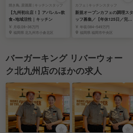
焼き鳥, 居酒屋 | キッチンスタッフ
カフェ | キッチンスタッフ
【九州初出店！】アパレル×飲
新規オープンカフェの調理ス
食×地域活性｜キッチン
ッフ募集／【年休125日／完全
週休2日制】
月収/28~36万円
年収/384~549万円
福岡県 北九州市小倉北区
福岡県 福岡市中央区
バーガーキング リバーウォー
ク北九州店のほかの求人