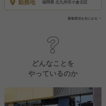
勤務地
土日休みも可能。 ■産前産後
福岡県 北九州市小倉北区
休暇（取得・復職実績あり）
■育児休暇（取得・復職実績あ
募集要項を先にみる
り） ■有給休暇（半年後に10
日間付与） ■介護休暇 ■慶弔
休暇
どんなことを
やっているのか