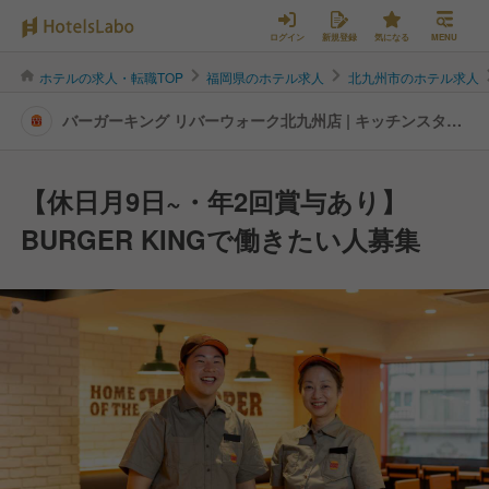
ログイン
新規登録
気になる
MENU
ホテルの求人・転職TOP
福岡県のホテル求人
北九州市のホテル求人
バーガーキング リバーウォーク北九州店 | キッチンスタッ
フの転職・求人情報
【休日月9日~・年2回賞与あり】
BURGER KINGで働きたい人募集