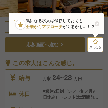
気になる求人は保存しておくと、
企業からアプローチ
がくるかも...！？
直近1人がこの求人を検討中
応募画面へ進む
気になる
気になる
この求人はこんな感じ。
給与
24~28
月収
万円
■週休2日制（シフト制／月9
休日
日休み） └シフトは2週間前ご
とに提出。 └店舗状況により