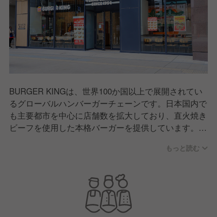
BURGER KINGは、世界100か国以上で展開されてい
るグローバルハンバーガーチェーンです。日本国内で
も主要都市を中心に店舗数を拡大しており、直火焼き
ビーフを使用した本格バーガーを提供しています。イ
ートイン・テイクアウトのほか、デリバリー対応店舗
もっと読む
も増え、幅広いお客様のライフスタイルに合わせたサ
ービスを展開。品質とボリュームにこだわり、日常使
いから特別な食事まで、多くの方に親しまれているブ
ランドです。