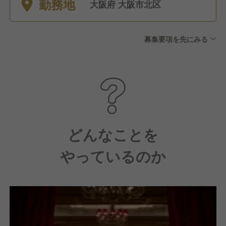
勤務地
暇、看護休暇、特別休暇
大阪府 大阪市北区
募集要項を先にみる
どんなことを
やっているのか