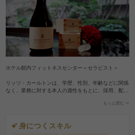
ホテル館内フィットネスセンター＜セラピスト＞
リッツ・カールトンは、学歴、性別、年齢などに関係
なく、業務に対する本人の適性をもとに、採用、配属
を行い、本人の能力に応じて昇進を行います。また、
もっと読む
質の高い研修や、自己啓発、職能向上の機会を用意
し、また、あなたの愛社精神、業績、情熱などに応え
るべく表彰プログラムを設けています。
身につくスキル