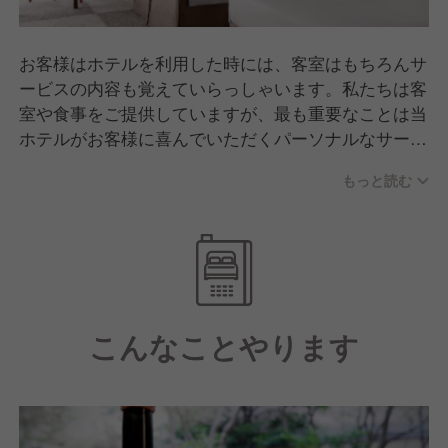
お客様はホテルを利用した時には、客室はもちろんサ
ービスの内容も覚えていらっしゃいます。私たちは客
室や食事をご提供していますが、最も重要なことは当
ホテルがお客様に喜んでいただくパーソナルなサービ
スにより、お客様に心あたたまる、くつろいだ、そし
もっと読む
て洗礼された雰囲気を常にお楽しみいただくことで
す。
私たちはご来館されるお客様お一人お一人を大切な存
在であると考えます。お客様の滞在を、心に残る楽し
い経験にするよう、私たちは、心のこもったおもてな
しと快適さを提供することを最も大切な使命とこころ
こんなことやります
えています。