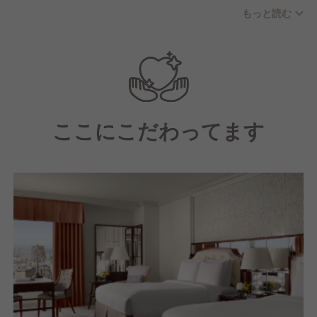
ニケーションを重視し、お客様はもちろん、スタッフ
もっと読む
も十分に満足できる、温かで居心地のよいホテルづく
りを実践しています。
あなたも、今までのご経験を活かし、更なるステップ
アップをザ・リッツ・カールトン大阪で実現しません
か？
ここにこだわってます