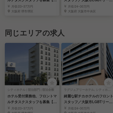
験者歓迎】
ィングカンパニー
月収/23~37万円
月収/24~30万円
大阪府 堺市堺区
大阪府 大阪市中央区
同じエリアの求人
シティホテル | 宿泊部門 | 宿泊全般
ラグジュアリーホテル, シティホテル, ビジネスホテル, その他ホテル | 宿泊部門 | 宿泊全般
ホテル受付業務他、フロントマ
綺麗な駅チカホテルのフロン
ルチタスクスタッフを募集【経
スタッフ／大阪市LGBTリーデ
験者歓迎】
ィングカンパニー
月収/23~37万円
月収/24~30万円
大阪府 堺市堺区
大阪府 大阪市中央区