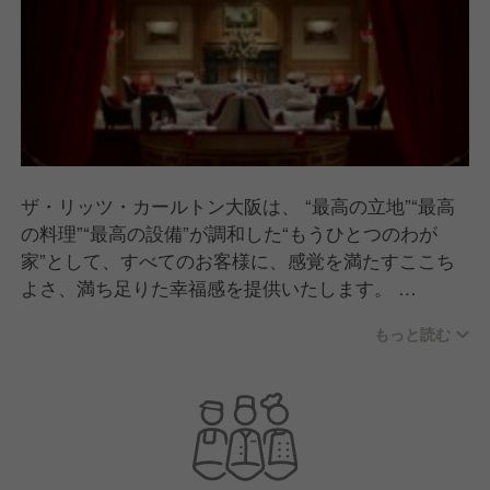
ザ・リッツ・カールトン大阪は、 “最高の立地”“最高
の料理”“最高の設備”が調和した“もうひとつのわが
家”として、すべてのお客様に、感覚を満たすここち
よさ、満ち足りた幸福感を提供いたします。
もっと読む
リッツ・カールトンはお客様への心のこもったおもて
なしと快適さを提供することをもっとも大切な使命と
こころえています。
私たちは、お客様に心あたたまる、くつろいだそして
洗練された雰囲気を常にお楽しみいただくために最高
のパーソナル・サービスと施設を提供することをお約