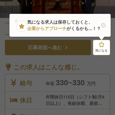
気になる求人は保存しておくと、
企業からアプローチ
がくるかも...！？
直近5人がこの求人を検討中
応募画面へ進む
気になる
気になる
この求人はこんな感じ。
給与
330~330
年収
万円
年間休日115日（シフト制/月9
休日
日以上）、有給休暇、産前・
産後休暇、育児休暇、介護休