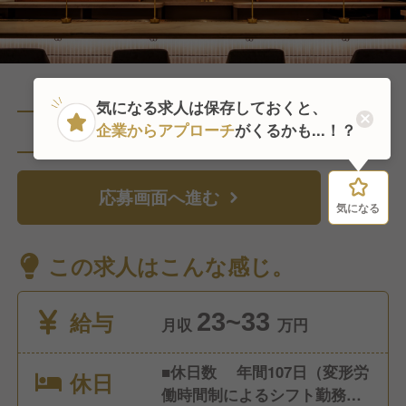
気になる求人は保存しておくと、
企業からアプローチ
がくるかも...！？
直近11人がこの求人を検討中
応募画面へ進む
気になる
気になる
この求人はこんな感じ。
給与
23~33
月収
万円
■休日数 年間107日（変形労
休日
働時間制によるシフト勤務）