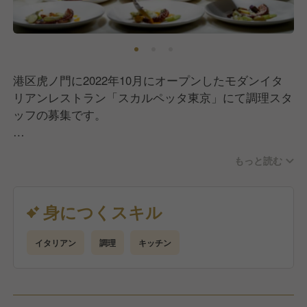
港区虎ノ門に2022年10月にオープンしたモダンイタ
リアンレストラン「スカルペッタ東京」にて調理スタ
ッフの募集です。
・スカルペッタ東京のイタリアン調理業務
もっと読む
・食材や各種備品類の在庫管理、発注作業等
・若手、新人スタッフの教育、指導
身につくスキル
※変更の範囲（業務内容）：当社の各業務
イタリアン
調理
キッチン