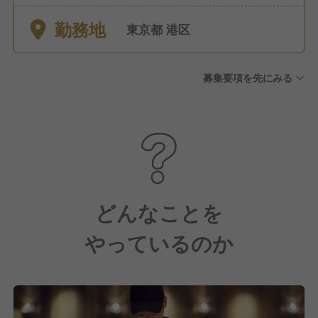
■休暇 ・有給休暇(入社3カ月
勤務地
後に10日間付与) ・アディシ
東京都 港区
ョナル（特別有給）休暇／年
間最大5日 ※入社当初から
募集要項を先にみる
取得可能 (例)初年度は有
休10日＋特別休暇5日で最大
15日取得可能 ・結婚休暇 ・
忌引休暇 ・配偶者出産休暇 ・
転任転勤休暇 ・育児休業 ※
取得実績 女性100％、男性
71％ ・介護休業 ・育児休
業 ※取得実績 女性100％、男
どんなことを
性71％ ・介護休業
やっているのか