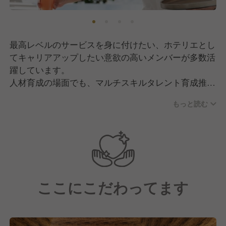
最高レベルのサービスを身に付けたい、ホテリエとし
てキャリアアップしたい意欲の高いメンバーが多数活
躍しています。
人材育成の場面でも、マルチスキルタレント育成推進
の取組みを大切にしております。一つの部署に紐づく
もっと読む
業務だけに限ったスキルではなく、多種多様な業務ス
キルのことで、「シームレスなサービスを通してお客
様に快適な体験を提供するため」、そして「社員一人
ひとりが自分自身の可能性を広げるため」に推進して
おり、共感いただける方を積極的にお迎えしたいと考
えております。
ここにこだわってます