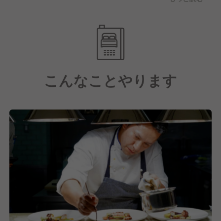
自己負担:月8,000円～）、各種ハラスメント防止の強
化など、ハードとソフト両面の整備を会社として業界
の模範となるよう取り組んでおります。
こんなことやります