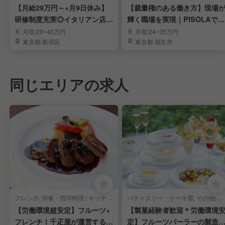
【月給29万円～×月9日休み】
【裁量権のある働き方】現場
研修制度充実◎イタリアン店舗
輝く職場を実現｜PISOLAで料
スタッフ募集
理長候補募集
月収/29~40万円
月収/24~35万円
東京都 新宿区
東京都 福生市
同じエリアの求人
フレンチ, 洋食・西洋料理 | キッチンスタッフ
パティスリー・ケーキ屋, その他(料理ジャンル) | キッチンスタッフ
【労働環境超安定】フルーツ×
【製菓経験者歓迎＊労働環境
フレンチ！千疋屋が運営するレ
定】フルーツパーラーの製造