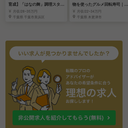
育成】「はなの舞」調理スタッ
物を使ったグルメ回転寿司｜
フ
験を活かせる環境
月収/28~35万円
月収/22~34万円
千葉県 千葉市美浜区
千葉県 木更津市