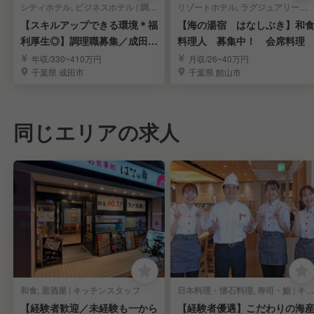
シティホテル, ビジネスホテル | 調理部門 | キッチンスタッフ
リゾートホテル, ラグジュアリーホテル, 旅館・温泉, オーベルジュ | 調理部門 | キッチンスタッフ
【スキルアップできる環境＊福
【海の湯宿 はなしぶき】和
利厚生◎】調理職募集／成田空
料理人 募集中！ 会席料理
港に一番近いホテル
年収/330~410万円
月収/26~40万円
千葉県 成田市
千葉県 館山市
同じエリアの求人
和食, 居酒屋 | キッチンスタッフ
日本料理・懐石料理, 寿司・鮨 | キッチンスタッフ
【経験者歓迎／未経験も一から
【経験者優遇】こだわりの海