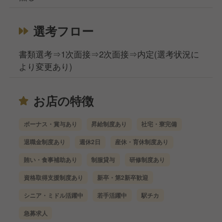
選考フロー
書類選考⇒1次面接⇒2次面接⇒内定(選考状況に
より変更あり)
お店の特徴
ボーナス・賞与あり
昇給制度あり
社宅・寮完備
退職金制度あり
週休2日
産休・育休制度あり
賄い・食事補助あり
制服貸与
研修制度あり
資格取得支援制度あり
新卒・第2新卒歓迎
シニア・ミドル活躍中
若手活躍中
駅チカ
急募求人