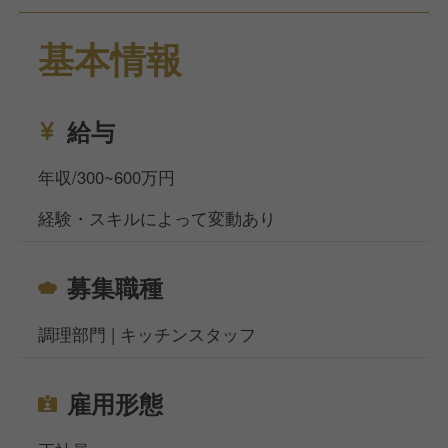
今回は千葉県のホテル内イタリアンレストランのキッ
基本情報
チンスタッフを募集しています。
イタリアンや洋食調理経験がある方を求めています。
お休みは週休2日制です。
慶弔休暇、有給休暇、産前産後休暇、育児休暇、介護
給与
休暇も取得できます！
年収/300~600万円
大手企業で母体が安定している点が強みです。
経験・スキルによって変動あり
福利厚生として、時間外勤務手当、深夜勤務手当、夜
勤手当、ファミリー手当、子供扶養手当、入園入学特
別手当などの手当があります。
募集職種
その他にも資格補助金、財形貯蓄、住宅資金等各種融
資、退職金、社内貯金、社員持株、社員割引、確定給
調理部門 | キッチンスタッフ
付企業年金、確定拠出企業年金制度、社員扶助制度
（医療保険・死亡保障）、総合研修センターあり、借
り上げ社宅寮など、充実した制度が整っています。
雇用形態
当社サイト、フーズラボ・エージェントですがこのほ