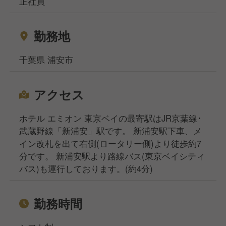
正社員
かにも飲食店の求人を多数揃えております。
地元で働きたい方、都心部で働きたいけど引っ越しの
勤務地
お金がなくて困っている方などなど…どんなお悩みも
ご相談ください！
千葉県 浦安市
相談窓口事務所は東京、大阪、名古屋、福岡の4拠点
になりますが、WEB面談も実施しており、飲食専門
の転職・就職のプロが対応いたしますのでご安心くだ
アクセス
さいませ。
ホテル エミオン 東京ベイの最寄駅はJR京葉線･
武蔵野線「新浦安」駅です。 新浦安駅下車、メ
イン改札を出て右側(ロータリー側)より徒歩約7
分です。 新浦安駅より路線バス(東京ベイシティ
バス)も運行しております。(約4分)
勤務時間