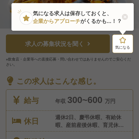
気になる求人は保存しておくと、
企業からアプローチ
がくるかも...！？
求人の募集状況を聞く
気になる
気になる
※飲食店・企業等への直接応募・問い合わせではありませんのでご安心くだ
さい。
この求人はこんな感じ。
給与
300~600
年収
万円
週休2日、慶弔休暇、有給休
休日
暇、産前産後休暇、育児休
暇、介護休暇