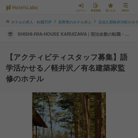
ログイン
新規登録
気になる
MENU
ホテルの求人・転職TOP
長野県のホテル求人
北佐久郡軽井沢町のホ
SHISHI-IWA-HOUSE KARUIZAWA | 宿泊全般の転職・求
人情報
【アクティビティスタッフ募集】語
学活かせる／軽井沢／有名建築家監
修のホテル