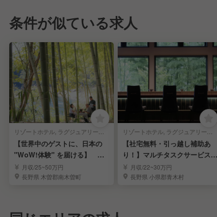
条件が似ている求人
リゾートホテル, ラグジュアリーホテル | 宿泊部門 | 宿泊全般
リゾートホテル, ラグジュアリーホテル, ビジネスホテル, 旅館・温泉 | 宿泊部門 | 宿泊全般
【世界中のゲストに、日本の
【社宅無料・引っ越し補助あ
"WoW!体験" を届ける】 英
り！】マルチタスクサービス
語バトラー募集
タッフ募集！
月収/25~50万円
月収/22~30万円
長野県 木曽郡南木曽町
長野県 小県郡青木村