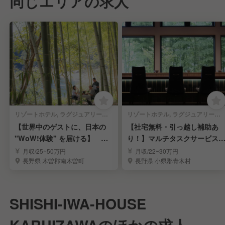
同じエリアの求人
リゾートホテル, ラグジュアリーホテル | 宿泊部門 | 宿泊全般
リゾートホテル, ラグジュアリーホテル, ビジネスホテル, 旅館・温泉 | 宿泊部門 | 宿泊全般
【世界中のゲストに、日本の
【社宅無料・引っ越し補助あ
"WoW!体験" を届ける】 英
り！】マルチタスクサービス
語バトラー募集
タッフ募集！
月収/25~50万円
月収/22~30万円
長野県 木曽郡南木曽町
長野県 小県郡青木村
SHISHI-IWA-HOUSE