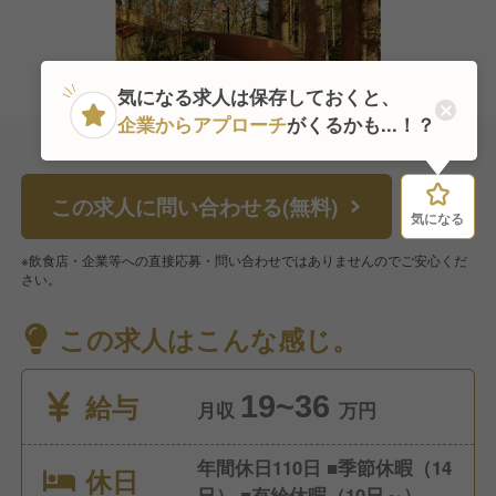
気になる求人は保存しておくと、
企業からアプローチ
がくるかも...！？
この求人に問い合わせる(無料)
気になる
気になる
※飲食店・企業等への直接応募・問い合わせではありませんのでご安心くだ
さい。
この求人はこんな感じ。
給与
19~36
月収
万円
年間休日110日 ■季節休暇（14
休日
日） ■有給休暇（10日～）