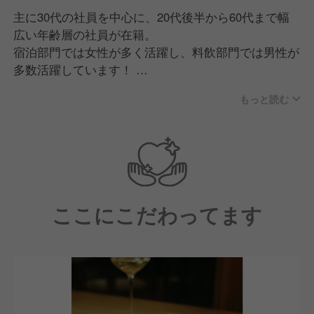
主に30代の社員を中心に、20代後半から60代まで幅
広い年齢層の社員が在籍。
宿泊部門では女性が多く活躍し、料飲部門では男性が
多数活躍しています！
もっと読む
スタッフ同士の仲が良く、現場では自由に楽しく働き
つつも真面目で誠実な方が多いため、メリハリをつけ
て業務に取り組める環境です。
またプライベートでは、登山や釣りなどアウトドアが
好きなメンバーが集まっています！
ここにこだわってます