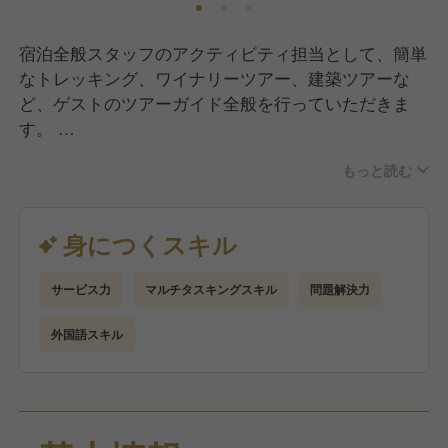
宿泊全般スタッフのアクティビティ担当として、簡単
なトレッキング、ワイナリーツアー、建築ツアーな
ど、ゲストのツアーガイド全般を行っていただきま
す。
もっと読む
お客様の7割は海外からお越しいただいている方で
す。
そのため、あなたの語学スキルを存分に活かせる環境
身につくスキル
をご用意しています！
サービス力
マルチタスキングスキル
問題解決力
外国語スキル