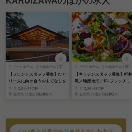
KARUIZAWAのほかの求人
リゾートホテル, その他ホテル | 宿泊部門 | フロントスタッフ
リゾートホテル, その他ホテル | 調理部門 | キッチンスタッフ
【フロントスタッフ募集】ひと
【キッチンスタッフ募集】軽
り一人に向き合うおもてなしを
沢／地産地消／和×フレンチ／
アイディア活かせる
月収/21~27万円
月収/26~38万円
長野県 北佐久郡軽井沢町
長野県 北佐久郡軽井沢町