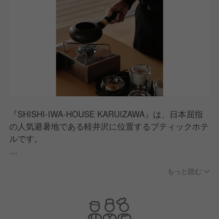
『SHISHI-IWA-HOUSE KARUIZAWA』は、日本屈指
の人気避暑地である軽井沢に位置するブティックホテ
ルです。
世界的建築家である坂茂氏が監修した当館は、現代建
もっと読む
築、デザイン、アート、美食、そして自然環境と、細
部にまでこだわり抜いた唯一無二の空間。
丁寧なビスポーク（オーダーメイド）で創られたリト