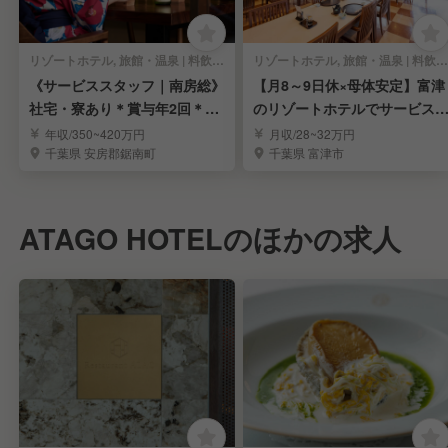
リゾートホテル, 旅館・温泉 | 料飲部門 | 料飲全般
リゾートホテル, 旅館・温泉 | 料飲部門 | 和食 | 料飲全般
《サービススタッフ｜南房総》
【月8～9日休×母体安定】富津
社宅・寮あり＊賞与年2回＊最
のリゾートホテルでサービス
高のロケーション✨
ーフを募集
年収/350~420万円
月収/28~32万円
千葉県 安房郡鋸南町
千葉県 富津市
ATAGO HOTELのほかの求人