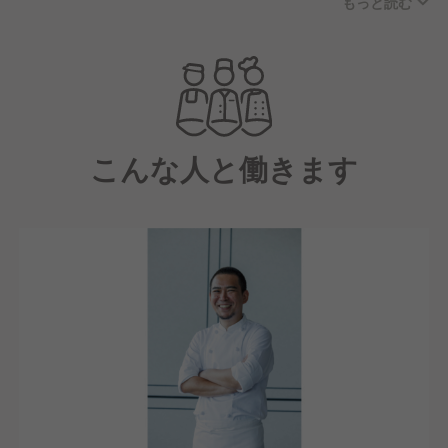
もっと読む
客室は33室をご用意し、洗練された空間で高度で細や
かなサービスを提供します。
レストランでは、神楽坂の名店「ボングゥ神楽坂」の
オーナーシェフである野口尚人氏が率いるメンバーが
集結。
こんな人と働きます
こだわり抜いた一流のフランス料理をお届けします。
また、ゆくゆくはロビーにショーケースを設置し、お
菓子やパンの販売も予定しています。
当館は、ホテル予約サイトや口コミサイトで星4つ以
上の評価を獲得できるホテルを目指しています。
愛宕で最高級の空間づくりと、新たな歴史を私たちと
一緒に創っていきませんか？