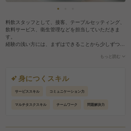
料飲スタッフとして、接客、テーブルセッティング、
飲料サービス、衛生管理などを担当していただきま
す。
経験の浅い方には、まずはできることから少しずつ業
務をお任せしサポートします。
もっと読む
当ホテルは、こだわりのフランス料理をメインとした
オーベルジュです。
身につくスキル
お客様がゆっくりとお食事を楽しんでいただけるよ
う、細やかな心配りと高品質なサービスの提供をお願
サービススキル
コミュニケーション力
いします！
マルチタスクスキル
チームワーク
問題解決力