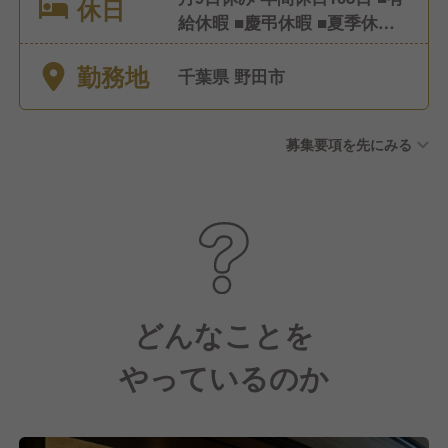
休日
給休暇 ■慶弔休暇 ■夏季休暇
■年末年始休暇 ■産前産後休暇
勤務地
■介護休暇時短勤務 ■育児休業
千葉県 野田市
募集要項を先にみる
どんなことを
やっているのか