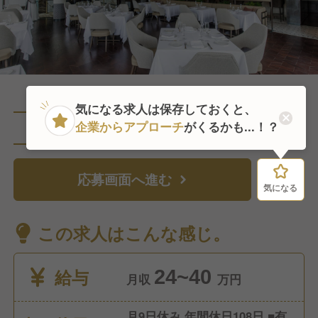
気になる求人は保存しておくと、
企業からアプローチ
がくるかも...！？
直近2人がこの求人を検討中
応募画面へ進む
気になる
気になる
この求人はこんな感じ。
給与
24~40
月収
万円
月9日休み 年間休日108日 ■有