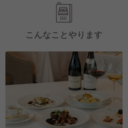
料理を丁寧に手作りで提供します。
細部まで行き届いたおもてなしと卓越した体験をお届
けすることで、お客様に最高級の滞在をお楽しみいた
だきます。
こんなことやります
そのため、上質なサービススキルや高度な調理技術を
習得でき、自己成長できる職場。
マネージャーに昇格後は、高級ホテル・旅館の経営ス
キルも習得できます。
【ワークライフバランスを重視】
年間休日108日、月9日休みに加え、夏季休暇や年末
年始休暇など充実した休暇制度を実現。
また、車通勤可能で転勤もないため、安心して長く働
ける環境を整えています。