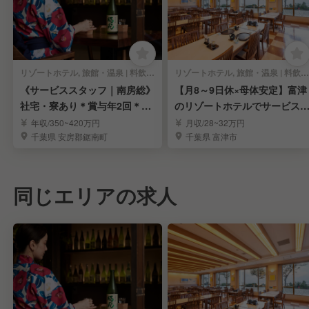
リゾートホテル, 旅館・温泉 | 料飲部門 | 料飲全般
リゾートホテル, 旅館・温泉 | 料飲部門 | 和食 | 料飲全般
《サービススタッフ｜南房総》
【月8～9日休×母体安定】富津
社宅・寮あり＊賞与年2回＊最
のリゾートホテルでサービス
高のロケーション✨
ーフを募集
年収/350~420万円
月収/28~32万円
千葉県 安房郡鋸南町
千葉県 富津市
同じエリアの求人