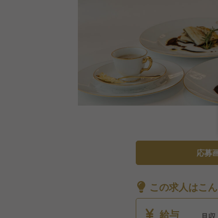
応募
この求人はこん
給与
月収