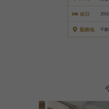
休日
月9日休み 年間休日108
季休
短勤
勤務地
千葉