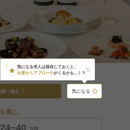
気になる求人は保存しておくと、
企業からアプローチ
がくるかも...！？
画面へ進む
気になる
気になる
な感じ。
24~40
万円