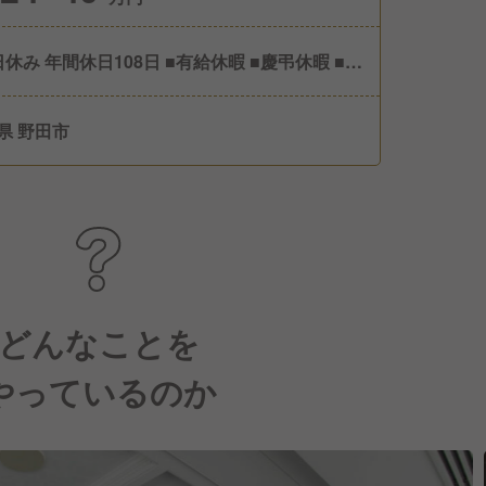
日 ■有給休暇 ■慶弔休暇 ■夏
暇 ■年末年始休暇 ■産前産後休暇 ■介護休暇時
務 ■育児休業
県 野田市
どんなことを
やっているのか