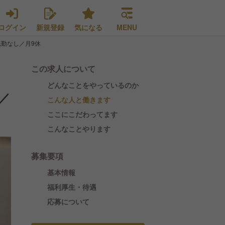
ログイン
新規登録
気になる
MENU
転勤なし／月9休
この求人について
どんなことをやっているのか
／
こんな人と働きます
ここにこだわってます
こんなことやります
募集要項
基本情報
福利厚生・待遇
応募について