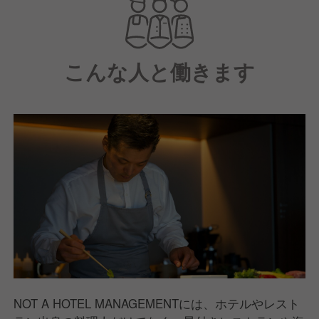
かに。自分でつくる事も、お部屋でBBQを楽しむこと
も、シェフがお部屋でスペシャルなディナーを用意す
ることも可能です。「選べる事が一番の贅沢」という
こんな人と働きます
考えのもと、その時々の食事と滞在をより楽しく、豊
かな時間にするために日々ホテルやレストラン運営を
行っています。
NOT A HOTEL MANAGEMENTには、ホテルやレスト