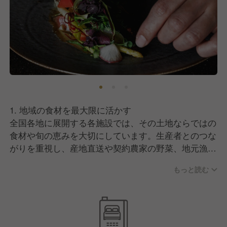
こうした仲間と共に働くことで、技術だけでなく、発
想力や表現力を広げていける環境です。
1. 地域の食材を最大限に活かす
全国各地に展開する各施設では、その土地ならではの
食材や旬の恵みを大切にしています。生産者とのつな
がりを重視し、産地直送や契約農家の野菜、地元漁港
で獲れた鮮魚などを積極的に取り入れています。
もっと読む
2. 「記憶に残る一皿」をつくる
ただ美味しいだけではなく、お客様の滞在体験を彩る
「驚き」や「発見」がある料理を目指しています。見
た目の美しさ、香り、盛り付け、ストーリー性まで含