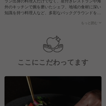
ラン出身の料理人だけでなく、星付きレストランや海
外のキッチンで腕を磨いたシェフ、地域の食材に深い
知識を持つ料理人など、多彩なバックグラウンドを持
つメンバーが集まっています。
もっと読む
共通しているのは「料理を通じて、お客様の記憶に残
る体験をつくりたい」という想い。役職やジャンルの
垣根を越え、フラットに意見を出し合いながら、一緒
に新しい食のスタイルを生み出しています。
ここにこだわってます
・素材の魅力を最大限に引き出すことに情熱を持てる
人
・お客様の期待を超える“驚き”や“感動”を料理で表現
したい人
・チームで協力しながら、常に新しい挑戦を楽しめる
人
・地域の生産者や文化に敬意を持ち、料理に反映でき
る人