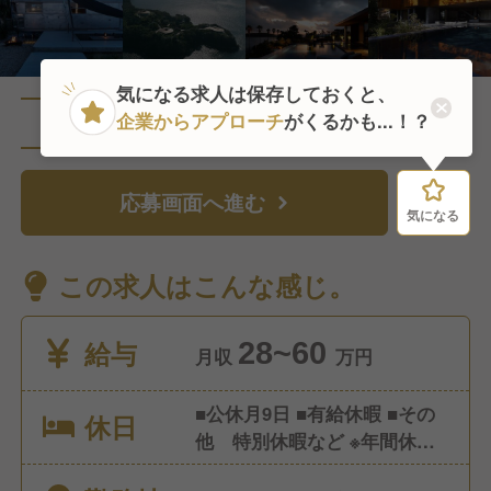
気になる求人は保存しておくと、
企業からアプローチ
がくるかも...！？
直近1人がこの求人を検討中
応募画面へ進む
気になる
気になる
この求人はこんな感じ。
給与
28~60
月収
万円
■公休月9日 ■有給休暇 ■その
休日
他 特別休暇など ※年間休日
107日