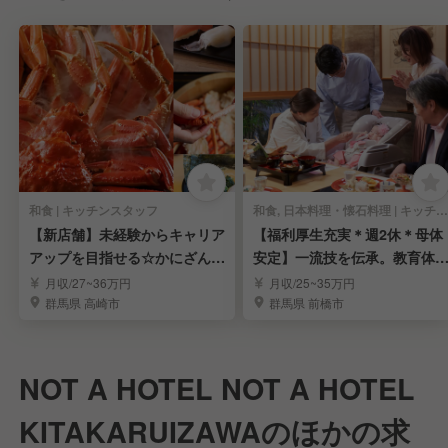
和食 | キッチンスタッフ
和食, 日本料理・懐石料理 | キッチンスタッフ
【新店舗】未経験からキャリア
【福利厚生充実＊週2休＊母体
アップを目指せる☆かにざんま
安定】一流技を伝承。教育体
い☆スタッフ募集
万全で料理長目指す
月収/27~36万円
月収/25~35万円
群馬県 高崎市
群馬県 前橋市
NOT A HOTEL NOT A HOTEL
KITAKARUIZAWAのほかの求