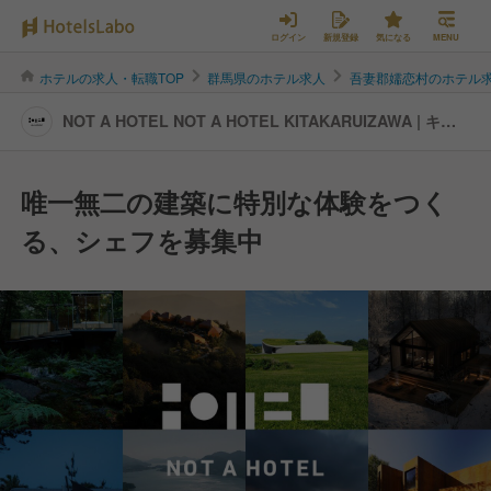
ログイン
新規登録
気になる
MENU
ホテルの求人・転職TOP
群馬県のホテル求人
吾妻郡嬬恋村のホテル
NOT A HOTEL NOT A HOTEL KITAKARUIZAWA | キッ
チンスタッフの転職・求人情報
唯一無二の建築に特別な体験をつく
る、シェフを募集中