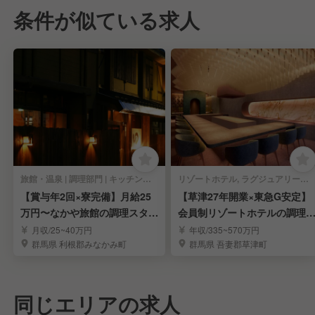
条件が似ている求人
旅館・温泉 | 調理部門 | キッチンスタッフ
リゾートホテル, ラグジュアリーホテル, 旅館・温泉 | 調理部門 | キッチンスタッフ
【賞与年2回×寮完備】月給25
【草津27年開業×東急G安定】
万円〜なかや旅館の調理スタッ
会員制リゾートホテルの調理
フ募集
タッフ募集！
月収/25~40万円
年収/335~570万円
群馬県 利根郡みなかみ町
群馬県 吾妻郡草津町
同じエリアの求人