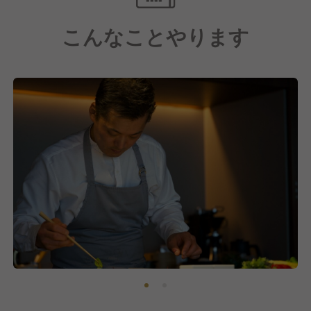
めて「五感で楽しむ食体験」を提供しています。
こんなことやります
3. 多様な料理スタイル
和食、洋食、フュージョンなど、各シェフの得意分野
を尊重しながら、多彩な食文化を融合。一律の型には
めず、“NOT A HOTELらしい”自由で新しい料理を探
求しています。
4. プライベート感と特別感
オープンキッチンや客室内でのプライベートダイニン
グなど、お客様との距離が近いスタイルにこだわり、
料理を通じた会話やライブ感を大切にしています。