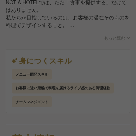
NOT A HOTELでは、ただ「食事を提供する」だけで
はありません。
私たちが目指しているのは、お客様の滞在そのものを
料理でデザインすること。
地域の旬の食材や生産者の想いを一皿に込めて、「こ
もっと読む
の場所に来てよかった」と心から感じてもらえる体験
をつくっています。
身につくスキル
【主な仕事内容】
メニュー開発スキル
・地域食材や旬の素材を活かしたメニュー開発
・コース料理やアラカルトの調理、盛り付け
お客様に近い距離で料理を届けるライブ感のある調理経験
・プライベートディナーやイベントに合わせた特別メ
ニューの企画・提供
チームマネジメント
・食材の仕入れ、在庫・原価管理、生産者との連携
・衛生管理（HACCP基準を含む）とチーム内のオペ
レーション改善
・お客様に料理を提供する際の簡単な接客・プレゼン