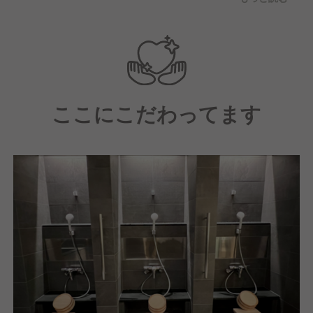
に寄り添ったサービスを提供するため、スタッフ一同
が一丸となって業務に取り組んでおります。
ここにこだわってます