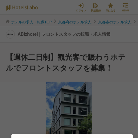
ログイン
新規登録
気になる
MENU
ホテルの求人・転職TOP
京都府のホテル求人
京都市のホテル求人
ABizhotel | フロントスタッフの転職・求人情報
【週休二日制】観光客で賑わうホテ
ルでフロントスタッフを募集！