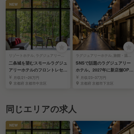
NEW
リゾートホテル, ラグジュアリーホテル | 宿泊部門 | フロントスタッフ
ラグジュアリーホテル, 旅館・温泉 | 宿泊部門 | フロントスタッフ
二条城を望むスモールラグジュ
SNSで話題のラグジュアリー
アリーホテルのフロントレセプ
ホテル。2027年に新店舗OPE
ションエージェント
N♪先行募集
月収/21~26万円
月収/23~37万円
京都府 京都市中京区
京都府 京都市下京区
同じエリアの求人
NEW