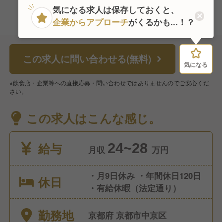
気になる求人は保存しておくと、
企業からアプローチ
がくるかも...！？
この求人に問い合わせる(無料)
気になる
気になる
※飲食店・企業等への直接応募・問い合わせではありませんのでご安心くだ
さい。
この求人はこんな感じ。
給与
24~28
月収
万円
・月9日休み ・年間休日120日
休日
・有給休暇（法定通り）
勤務地
京都府 京都市中京区