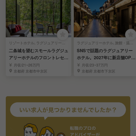
リゾートホテル, ラグジュアリーホテル | 宿泊部門 | フロントスタッフ
ラグジュアリーホテル, 旅館・温泉 | 宿泊部門 | フロントスタッフ
二条城を望むスモールラグジュ
SNSで話題のラグジュアリー
アリーホテルのフロントレセプ
ホテル。2027年に新店舗OPE
ションエージェント
N♪先行募集
月収/21~26万円
月収/23~37万円
京都府 京都市中京区
京都府 京都市下京区