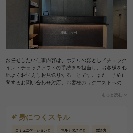
お任せしたい仕事内容は、ホテルの顔としてチェック
イン・チェックアウトの手続きを担当し、お客様を心
地よくお迎えしお見送りすることです。また、予約に
関するお問い合わせ対応、お客様のリクエストへの対
応、許攸スペースの清掃もおこなっていただきます。
もっと読む
しっかり研修をさせていただくので、安心して働ける
環境が整っております。
身につくスキル
コミュニケーション力
マルチタスク力
言語力