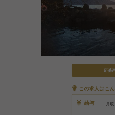
応募
この求人はこん
給与
月収