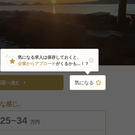
気になる求人は保存しておくと、
企業からアプローチ
がくるかも...！？
画面へ進む
気になる
気になる
な感じ。
25~34
万円