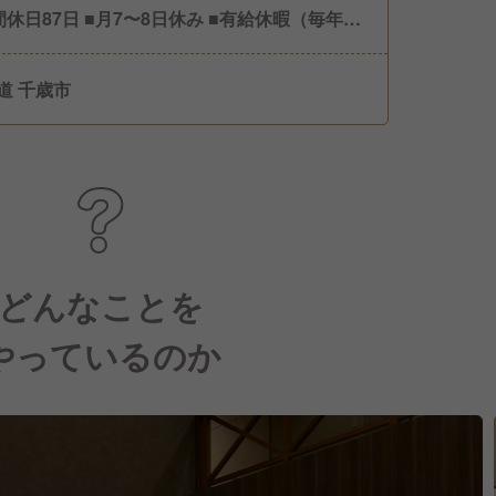
間休日87日 ■月7〜8日休み ■有給休暇（毎年5
続取得必須）
道 千歳市
どんなことを
やっているのか