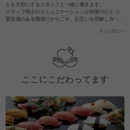
とを大切にするスタッフと一緒に働きます。
スタッフ同士のコミュニケーションは自慢のひとつ。
緊張感のある職場だからこそ、お互いを理解し合って
チームワークよく仕事を進めています。
もっと読む
店舗には、寿司職人・和食調理人・ホールスタッフに
てお客様をお迎えします。
ここにこだわってます