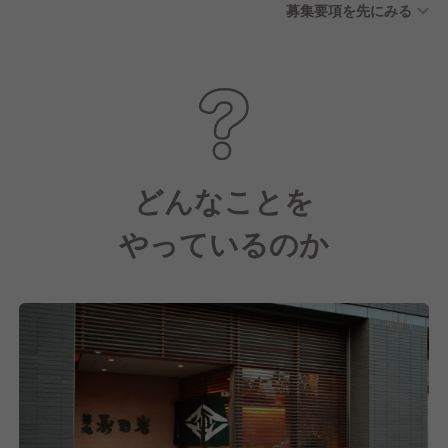
募集要項を先にみる
制度（失効した有給休暇を積
立、病気やけがの治療等が発
生した際に利用できる制度）
■公休月6日（2月は5日）
どんなことを
やっているのか