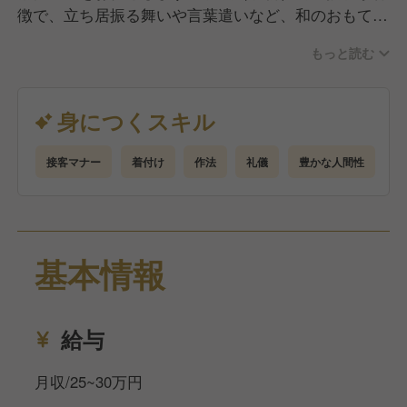
徴で、立ち居振る舞いや言葉遣いなど、和のおもてな
しが自然と身につく環境です。未経験の方でも安心し
もっと読む
て働けるよう、着付けの方法や接客マナーは丁寧に指
導します。人と接することが好きな方、和の文化に興
味がある方を歓迎します。お客様に心地よい時間を提
身につくスキル
供するやりがいのあるお仕事です。
接客マナー
着付け
作法
礼儀
豊かな人間性
基本情報
給与
月収/25~30万円