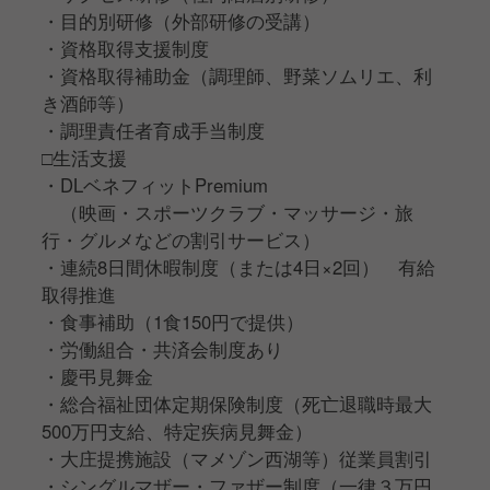
・目的別研修（外部研修の受講）
・資格取得支援制度
・資格取得補助金（調理師、野菜ソムリエ、利
き酒師等）
・調理責任者育成手当制度
□生活支援
・DLベネフィットPremium
（映画・スポーツクラブ・マッサージ・旅
行・グルメなどの割引サービス）
・連続8日間休暇制度（または4日×2回） 有給
取得推進
・食事補助（1食150円で提供）
・労働組合・共済会制度あり
・慶弔見舞金
・総合福祉団体定期保険制度（死亡退職時最大
500万円支給、特定疾病見舞金）
・大庄提携施設（マメゾン⻄湖等）従業員割引
・シングルマザー・ファザー制度（一律３万円