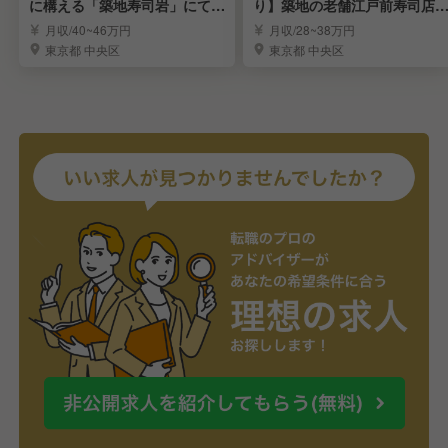
に構える「築地寿司岩」にて寿
り】築地の老舗江戸前寿司店
司職人募集！
調理長候補を募集
月収/40~46万円
月収/28~38万円
東京都 中央区
東京都 中央区