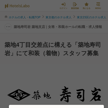
ログイン
新規登録
気になる
MENU
ホテルの求人・転職TOP
東京都のホテル求人
東京23区のホテル求人
築地寿司岩 築地支店 | 女将・和装ホールの転職・求人情報
築地4丁目交差点に構える「築地寿司
岩」にて和装（着物）スタッフ募集