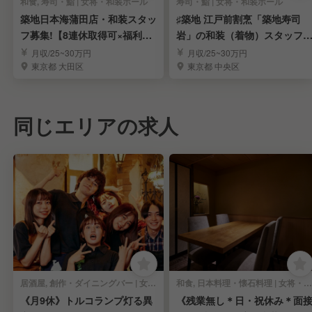
和食, 寿司・鮨 | 女将・和装ホール
寿司・鮨 | 女将・和装ホール
築地日本海蒲田店・和装スタッ
♯築地 江戸前割烹「築地寿司
フ募集!【8連休取得可×福利厚
岩」の和装（着物）スタッフ
生充実】
募集！
月収/25~30万円
月収/25~30万円
東京都 大田区
東京都 中央区
同じエリアの求人
居酒屋, 創作・ダイニングバー | 女将・和装ホール
和食, 日本料理・懐石料理 | 女将・和装ホール
《月9休》トルコランプ灯る異
《残業無し＊日・祝休み＊面