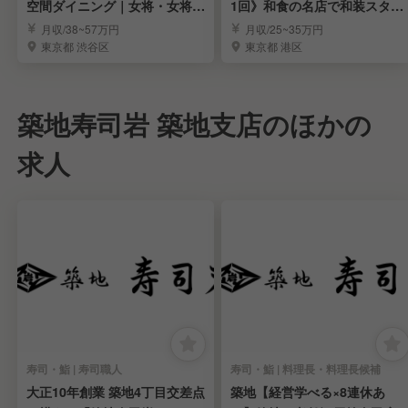
空間ダイニング｜女将・女将候
1回》和食の名店で和装スタッ
補求む！
フ募集｜表参道
月収/38~57万円
月収/25~35万円
東京都 渋谷区
東京都 港区
築地寿司岩 築地支店のほかの
求人
寿司・鮨 | 寿司職人
寿司・鮨 | 料理長・料理長候補
大正10年創業 築地4丁目交差点
築地【経営学べる×8連休あ