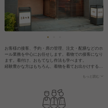
お客様の接客、予約・席の管理、注文・配膳などのホ
ール業務を中心にお任せします。着物での接客になり
ます。着付け、おもてなし作法も学べます。
経験豊かな方はもちろん、着物を着てお出かけするが
仕事としては経験がない。着物はほとんど来たことが
もっと読む
ないけれども着物を着て仕事をしてみたい。このよう
な方もご安心ください。まずは二部式着物からスター
トしましょう。別名セパレート着物、上下が分かれて
いるので洋服に近い感覚で着ることができます。その
間に着付けを教えてもらいながらデビューを迎えまし