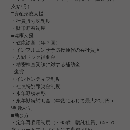
支給/月）
□資産形成支援
・社員持ち株制度
・財形貯蓄制度
■健康支援
・健康診断（年２回）
・インフルエンザ予防接種代の会社負担
・人間ドック補助金
・精密検査受診に対する補助金
□褒賞
・インセンティブ制度
・社⻑特別報奨金制度
・永年勤続表彰
・永年勤続補助金（年数に応じて最大20万円＋
特別休暇）
■働き方
・定年再雇用制度（～65歳：嘱託社員、65～70
歳：パートアルバイトにて勤務可能）