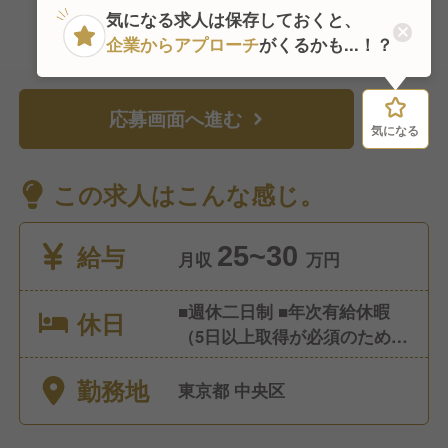
気になる求人は保存しておくと、
企業からアプローチ
がくるかも...！？
応募画面へ進む
気になる
気になる
この求人はこんな感じ。
給与
25~30
月収
万円
■週休二日制 ■年次有給休暇
休日
（5日以上取得が必須のため、
取りやすいです） ■夏季休暇
勤務地
■冬季休暇 ■慶弔休暇 ■8連休
東京都 中央区
制度（又は4連休2回） ■永年
勤続休暇 ■消滅年次有給積立