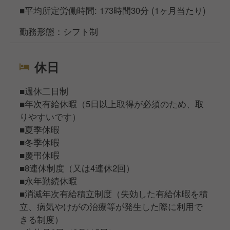
■平均所定労働時間: 173時間30分 (1ヶ月当たり)
勤務形態：シフト制
休日
■週休二日制
■年次有給休暇（5日以上取得が必須のため、取
りやすいです）
■夏季休暇
■冬季休暇
■慶弔休暇
■8連休制度（又は4連休2回）
■永年勤続休暇
■消滅年次有給積立制度（失効した有給休暇を積
立、病気やけがの治療等が発生した際に利用で
きる制度）