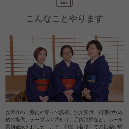
るのが一般的でした。寿司岩では、戦後当時、高級品
であった白酢に塩と砂糖を合わせたシャリをいち早く
こんなことやります
取り入れました。ほんのり甘く上品な味わいが特徴で
ネタとの相性も抜群、魚の旨味が口の中で広がりま
す。
お客様のご案内や席への誘導、注文受付、料理や飲み
物の提供、テーブルの片付け、店内清掃など、ホール
業務全般をお任せします。和装（着物）での接客が特