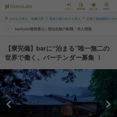
ログイン
新規登録
気になる
MENU
ホテルの求人・転職TOP
神奈川県のホテル求人
足柄下郡箱根町のホ
barhotel箱根香山 | 宿泊全般の転職・求人情報
【寮完備】barに“泊まる”唯一無二の
世界で働く。バーテンダー募集 ！