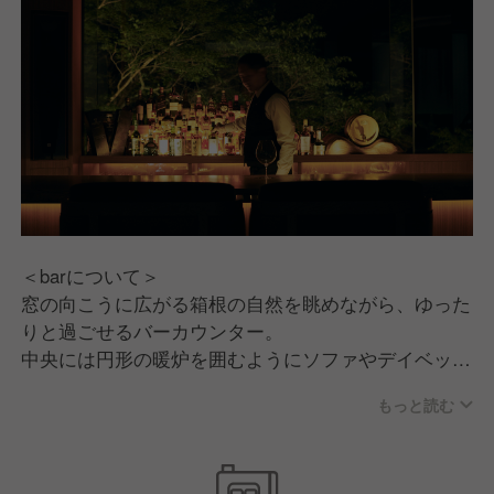
年連続累計31作品が受賞をしています。
・葉山うみのホテル
・ガーデンテラス仙川
・bar hotel箱根香山
◆社内メディア『シマ報』
シマダグループのウラガワを楽しくのぞき見できるオ
ウンドメディアです。
実際に働いている社員や社風、大切にしている考え方
について理解を深めることができます！
＜barについて＞
https://shimadahouse.co.jp/shimaho
窓の向こうに広がる箱根の自然を眺めながら、ゆった
りと過ごせるバーカウンター。
◆海外研修旅行『まな旅』
中央には円形の暖炉を囲むようにソファやデイベッド
シマダグループでは年に1回、海外での研修旅行を行
が配置され、上質で温もりある空間が広がります。
っております。普段足を運ばないような場所へ皆で行
もっと読む
200種類以上のウィスキーを取り揃え、オリジナルカ
き、海外で得た刺激や新しい価値観などを自分たちの
クテルの創作も自由度が高い環境です。
事業に還元し、常に世の中から求められる会社であり
バーテンダーとしての技術・知識を存分に発揮しなが
続けることを大切にしております。