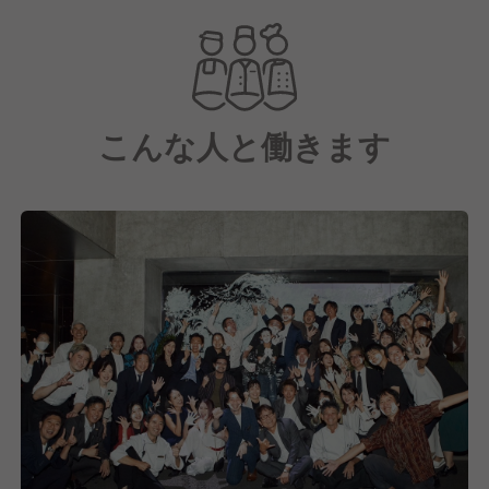
お酒づくりの技術力・知識力を深めたい方から、経験
豊富なバーテンダーの方まで、存分に腕を磨ける環境
です。
こんな人と働きます
今までにないユニークなコンセプトホテルで自分のキ
ャリアアップを目指したい方。誰もが、面白そう！と
思うことを世の中に実現させたい！そんな方を募集し
ています。