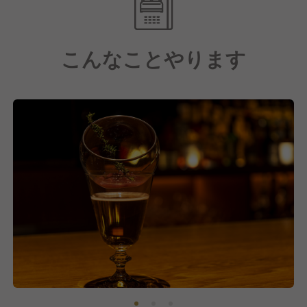
ら、“あなたにしかつくれない一杯”を形にしてくださ
（2025年オーストラリア・2024年モンゴル・2023年
い。
フランス/タイ・2019年ロシア・2018年フランス）
こんなことやります
＜箱根を満喫できるロケーション＞
ホテルの麓には、森の中にたたずむ美しい「千条（ち
すじ）の滝」。「大涌谷」へも車で約30分と、観光に
◆ヨコイト （社内部活動）
も便利な立地です。
シマダグループでは『ヨコイト』と称して、社内の部
館内の温泉では、お酒を片手にマウントビューを堪能
活動を行っています。
でき、浅間山や明星ヶ岳を一望することができます。
同じ趣味のもと、グループの垣根を越えて交流し、グ
まるで自然と一体化するような、非日常のひとときを
ループ間連携を高めています。
提供しています。
（ゴルフ・ダイビング・マラソン・スキー/スノーボ
ード・サーフィン・ヨガ・フットサル・バスケ・バレ
＜挑戦者歓迎！シマダグループの哲学＞
ーボール・ボードゲーム・写真・書道など）
当ホテルを運営するシマダグループは、「いい時間
（とき）をつくる」という理念のもと、常にオンリー
ワンの価値を追求してきました。
前例や常識にとらわれず、柔軟な発想で“新しい価
値”を創造すること。その中心にあるのは、この場所