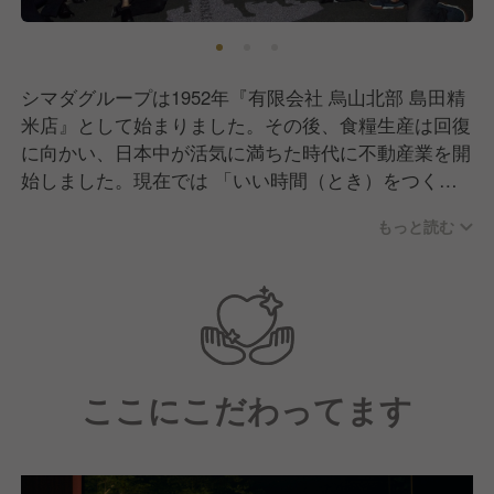
シマダグループは1952年『有限会社 烏山北部 島田精
米店』として始まりました。その後、食糧生産は回復
に向かい、日本中が活気に満ちた時代に不動産業を開
始しました。現在では 「いい時間（とき）をつく
る」 を理念として掲げ、不動産を母体として介護・
もっと読む
ホテル・飲食・酒造・旅行・保育など複数の事業を展
開しております！
各事業のおいて、不動産の仕入れから企画・設計まで
を一貫して手掛けており、他社にはない オンリーワ
ン な事業を目指しています。
ここにこだわってます
◆ 12年連続グッドデザイン賞受賞
グッドデザイン賞は、デザインによって暮らしや社会
をよりよくしていくための活動です。
シマダグループは2014年の初受賞から現在まで、12