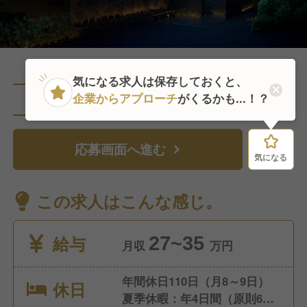
気になる求人は保存しておくと、
企業からアプローチ
がくるかも...！？
直近1人がこの求人を検討中
応募画面へ進む
気になる
気になる
この求人はこんな感じ。
給与
27~35
月収
万円
年間休日110日（月8～9日）
休日
夏季休暇：年4日間（原則6月