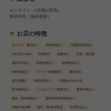
オンライン（1次面or現地）
新宿本社（最終面接）
お店の特徴
ボーナス・賞与あり
昇給制度あり
交通費全額支給
月8日以上休み
制服貸与
急募求人
社宅・寮完備
資格手当あり
特別休暇あり
研修制度あり
海外研修あり
バイク・車通勤OK
髪型自由
若手活躍中
長期休暇あり
外国語が活かせる
転居補助あり
インセンティブ制度あり
夏季休暇あり
産休・育休制度あり
資格取得支援制度あり
席数20席未満
新卒・第2新卒歓迎
住宅手当あり