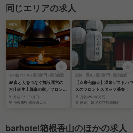
同じエリアの求人
NEW
その他ホテル | 宿泊部門 | 宿泊全般
旅館・温泉 | 宿泊部門 | 宿泊全般
🏕️森と人をつなぐ施設運営の
【☆寮完備☆】温泉ゲストハ
お仕事🌳上郷森の家／フロント
スのフロントスタッフ募集！
マルチスタッフ
月収/26~30万円
月収/25~30万円
神奈川県 横浜市栄区
神奈川県 足柄下郡箱根町
barhotel箱根香山のほかの求人