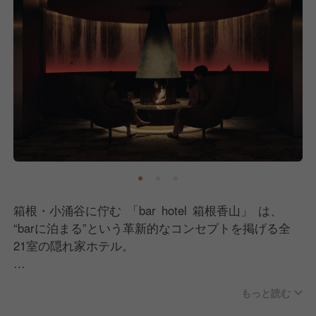
箱根・小涌谷に佇む 「bar hotel 箱根香山」 は、
“barに泊まる”という革新的なコンセプトを掲げる全
21室の隠れ家ホテル。
メインバー『the bar』、ラウンジバーでは、
もっと読む
最先端のトレンドを取り入れたカクテルから、200種
類以上のウィスキーまで幅広くご提供。