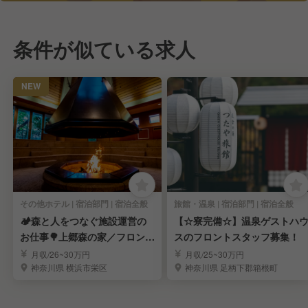
条件が似ている求人
NEW
その他ホテル | 宿泊部門 | 宿泊全般
旅館・温泉 | 宿泊部門 | 宿泊全般
🏕️森と人をつなぐ施設運営の
【☆寮完備☆】温泉ゲストハ
お仕事🌳上郷森の家／フロント
スのフロントスタッフ募集！
マルチスタッフ
月収/26~30万円
月収/25~30万円
神奈川県 横浜市栄区
神奈川県 足柄下郡箱根町