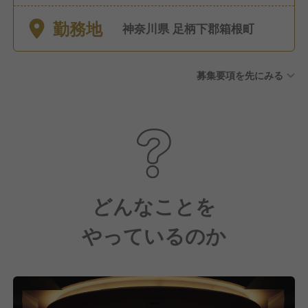
～9月に取得するものとする）
勤務地
冬期休暇：年3日間（原則12月
神奈川県 足柄下郡箱根町
～3月に取得するものとする）
有給休暇：入社日より6カ月後
募集要項を先にみる
に10日、勤続3年以降20日間
付与 イベント休暇：入社日初
日より4日付与（社内イベント
などで利用可能） 慶弔休暇 育
児・産前産後休暇 介護休暇 生
理休暇
どんなことを
やっているのか