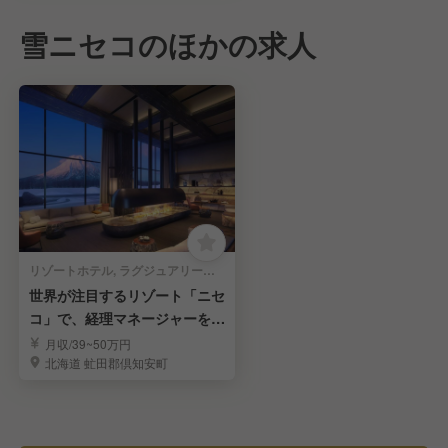
雪ニセコのほかの求人
リゾートホテル, ラグジュアリーホテル | 管理部門 | 事務・総務・経理・人事
世界が注目するリゾート「ニセ
コ」で、経理マネージャーを募
集しています
月収/39~50万円
北海道 虻田郡倶知安町