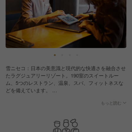
雪ニセコ：日本の美意識と現代的な快適さを融合させ
たラグジュアリーリゾート。190室のスイートルー
ム、5つのレストラン、温泉、スパ、フィットネスな
どを備えています。
2023年には World's Best New Ski Hotel を受賞し、
もっと読む
One Michelin Key Hotel にも選ばれ、国内外から注目
を集めています。