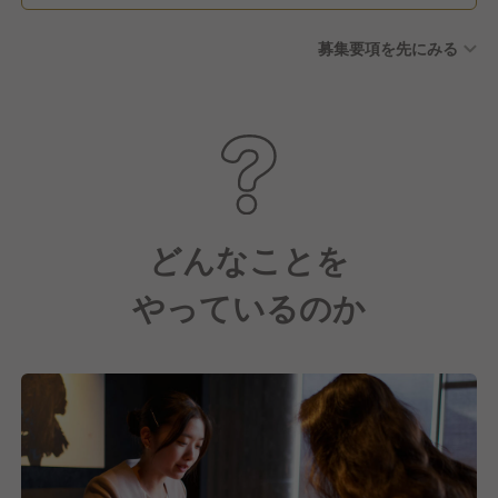
休暇 結婚時 配偶者・子・父母
募集要項を先にみる
の死亡時 同居の祖父母・義父
母・兄弟姉妹の死亡時 配偶者
の出産時 子女の結婚時 ※年間
休日：120日（目安）
どんなことを
やっているのか