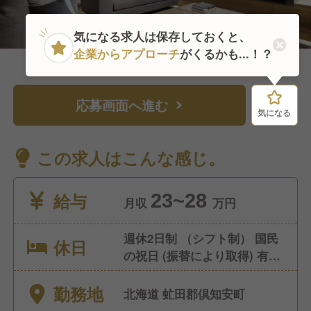
気になる求人は保存しておくと、
企業からアプローチ
がくるかも...！？
応募画面へ進む
気になる
気になる
この求人はこんな感じ。
給与
23~28
月収
万円
週休2日制 （シフト制） 国民
休日
の祝日 (振替により取得) 有給
休暇（入社6ヶ月後に10日付
勤務地
与、以降法定通り） バースデ
北海道 虻田郡倶知安町
ー休暇（誕生月に1日） 慶弔