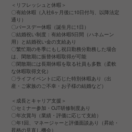
＜リフレッシュと休暇＞
〇有給休暇（入社6ヶ月後に10日付与、以降法定
通り）
〇バースデー休暇（誕生月に1日）
〇結婚祝い制度：有給休暇5日間（ハネムーン
用）と結婚祝い金の支給あり
〇繁忙期の冬季にもし祝日勤務分勤務した場合
は、閑散期に振替休暇取得が可能
〇閑散期には長期休暇を取る社員も多数（柔軟
な休暇取得文化）
〇ライフイベントに応じた特別休暇あり（出
産・ご家族のご不幸・お子様の結婚など）
＜成長とキャリア支援＞
〇セミナー参加・OJT研修制度あり
〇年次賞与（業績・評価に応じて支給）
〇年1回、マネージャーと評価面談あり（昇給・
昇格の見直し機会）