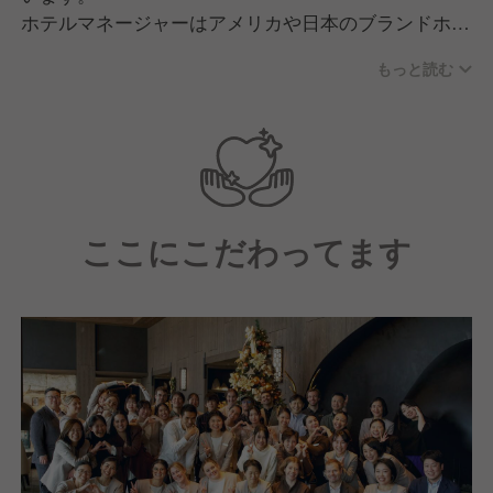
ホテルマネージャーはアメリカや日本のブランドホテ
ルで長年キャリアを積んだ経験を持ち、国際的な視点
もっと読む
と、日本のおもてなしへの深い理解をあわせ持つリー
ダーです。
そんな彼女のもとで働くことで、一流のホスピタリテ
ィを身近で学び、現場で実践することができます。
ラグジュアリーホスピタリティに対する高い意識を持
ここにこだわってます
ちながらも、現場の雰囲気はとてもフラット。
役職や年齢に関係なくファーストネームで呼び合い、
部署を越えてサポートし合う、オープンで温かなチー
ムです。
スタッフ同士の信頼関係が強く、「もっとこうしたら
良くなる」といった声も日常的に飛び交います。
プロフェッショナルでありながら人間らしく、安心し
て自分らしく働ける環境が、雪ニセコの魅力のひとつ
です。