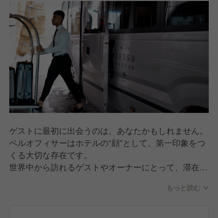
を楽しむスタッフも多く、仕事だけでなく、ニセコの
ライフスタイルを楽しめる制度充実“自分の時間”も大
切にできる職場です。
お客様への上質なサービスは、スタッフが心から楽し
んで働ける環境から生まれる。
それが、雪ニセコのホスピタリティです。
ゲストに最初に出会うのは、あなたかもしれません。
ベルオフィサーはホテルの“顔”として、第一印象をつ
くる大切な存在です。
世界中から訪れるゲストやオーナーにとって、滞在の
始まりを心地よく演出する、おもてなしの最前線のポ
もっと読む
ジションです。
主な業務は、メインエントランスでのゲスト対応や荷