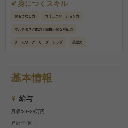
身につくスキル
物運搬、アメニティのデリバリー、宅配便や忘れ物の
管理など。
おもてなし力
コミュニケーション力
また、ハイエースやアルファードを使用した送迎対応
やスケジュール管理、他部署（フロント・温泉）との
マルチタスク能力と臨機応変な対応力
連携もあります。
ご経験に応じて、新人スタッフのトレーニングや業務
チームワーク・リーダーシップ
英語力
改善にも関わっていただけます。
基本情報
給与
月収/23~28万円
昇給年1回