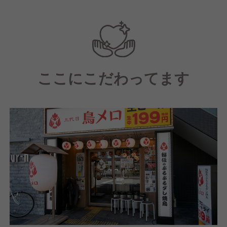
【配属店舗にて】
中途入社者向けの研修（店舗技術の基礎知識、社内制
度、理念を学ぶ）を受講頂きます。
【研修後は】
ここにこだわってます
キッチン業務やホール業務、運営業務を学んでいただ
きながら、店長としての一連の業務を学んでいただき
ます。
【その後は】約1年～3年の間に店長に昇進し、店舗の
運営を行っていただきます。
【店長になった後は】
実は多様なキャリアパスがあります。（例）本部の管
理部門やマーケティング・店舗開発等