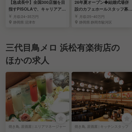
【急成長中】全国300店舗を目
26年夏オープン◆結婚式場併
指すPISOLAで、キャリアアッ
設のカフェホールスタッフ募
プを目指す！
集！◆福利厚生充実
月収/24~35万円
月収/25~40万円
静岡県 沼津市
静岡県 静岡市駿河区
三代目鳥メロ 浜松有楽街店の
ほかの求人
焼き鳥, 居酒屋 | エリアマネージャー
焼き鳥, 居酒屋 | キッチンスタッフ