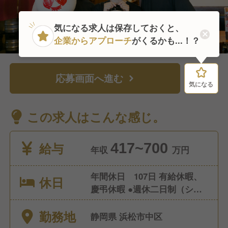
気になる求人は保存しておくと、
企業からアプローチ
がくるかも...！？
応募画面へ進む
気になる
気になる
この求人はこんな感じ。
給与
417~700
年収
万円
年間休日 107日 有給休暇、
休日
慶弔休暇 ●週休二日制（シフ
ト制） ●産前産後休暇（取
勤務地
得・復帰実績あり） ●育児休
静岡県 浜松市中区
暇（取得・復帰実績あり）