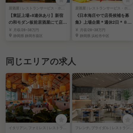
居酒屋 | レストランサービス・ホールスタッフ
居酒屋 | レストランサービス・ホールスタッフ
【東証上場×8連休あり】新宿
《日本海庄やで店長候補を募
の和モダン板前居酒屋にて店舗
集》上場企業＊週休2日＊８連
スタッフ募集
休あり＊福利厚生充実
月収/28~38万円
月収/28~38万円
静岡県 静岡市葵区
静岡県 浜松市中区
同じエリアの求人
イタリアン, ファミレス | レストランサービス・ホールスタッフ
フレンチ, ブライダル | レストランサービス・ホールスタッフ