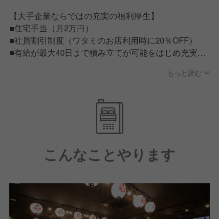
【大手企業ならではの充実の福利厚生】
■住宅手当（月2万円）
■社員割引制度（ワタミのお店利用時に20％OFF）
■有給が最大40日まで積み立てが可能をはじめ充実の
福利厚生
もっと読む
【従業員が話すワタミで働く魅力】
■ワタミで働く従業員は「人が良い」。仕事だけでは
ない一生ものの仲間が見つかる。■ワタミチャレンジ
アワード/仲間と夢を語る会等従業員のキャリア実現
に力を入れた制度もあり、この会社にいれば成長でき
こんなことやります
そうと思える環境づくりに力を入れています。