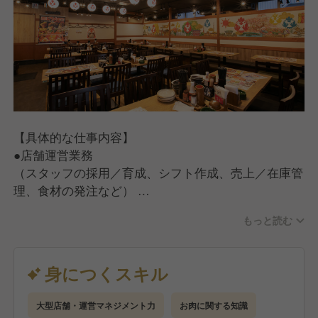
【具体的な仕事内容】
●店舗運営業務
（スタッフの採用／育成、シフト作成、売上／在庫管
理、食材の発注など）
●ホール・キッチン業務
もっと読む
（お客さま対応、ご案内、オーダー受付、料理、ドリ
ンクの提供、お会計、調理、仕込み、食器洗い）
【入社後の流れ】
身につくスキル
手厚い研修とサポート体制を完備しているので、店舗
運営の経験がない方でも安心してスタートできます。
大型店舗・運営マネジメント力
お肉に関する知識
●座学研修（2日間）