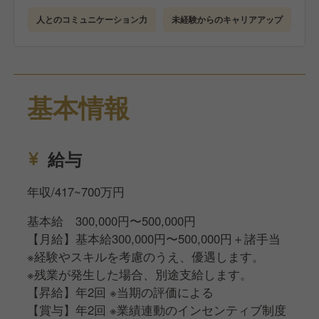
企業や店舗について理解を深めていただきます。
人とのコミュニケーション力
未経験からのキャリアアップ
●店舗研修（3カ月）
研修店舗で詳細なマニュアルを見ながら学んでいただ
きます。
●eラーニング
基本情報
ビジネスマナーも身につくので未経験でも安心です。
●キャリアアップ
経験者であれば最短4カ月、未経験でも2年を目安に店
給与
長を目指すことが可能です
年収/417~700万円
基本給 300,000円〜500,000円
【月給】基本給300,000円〜500,000円＋諸手当
※経験やスキルを考慮のうえ、優遇します。
※残業が発生した場合、別途支給します。
【昇給】年2回 ※当期の評価による
【賞与】年2回 ※業績連動のインセンティブ制度