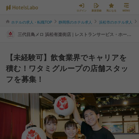
ログイン
新規登録
気になる
MENU
ホテルの求人・転職TOP
静岡県のホテル求人
浜松市のホテル求人
三代目鳥メロ 浜松有楽街店 | レストランサービス・ホール
スタッフの転職・求人情報
【未経験可】飲食業界でキャリアを
積む！ワタミグループの店舗スタッ
フを募集！