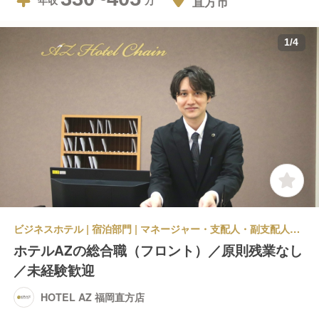
直方市
年収
1
/
4
ビジネスホテル | 宿泊部門 | マネージャー・支配人・副支配人・女将 | HOTEL AZ 福岡直方店
ホテルAZの総合職（フロント）／原則残業なし
／未経験歓迎
HOTEL AZ 福岡直方店