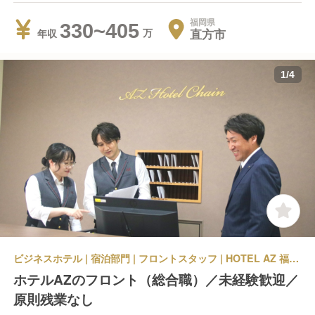
福岡県
330~405
直方市
年収
1
/
4
ビジネスホテル | 宿泊部門 | フロントスタッフ | HOTEL AZ 福岡直方店
ホテルAZのフロント（総合職）／未経験歓迎／
原則残業なし