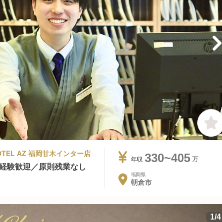
HOTEL AZ 福岡甘木インター店
330~405
年収
未経験歓迎／原則残業なし
福岡県
朝倉市
1
/
4