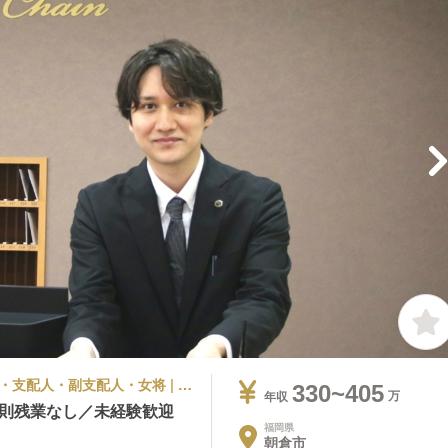
ビジネスホテル | 宿泊部門 | マネージャー・支配人・副支配人・女将 | HOTEL AZ 福岡甘木インター店
330~405
年収
原則残業なし／未経験歓迎
福岡県
朝倉市