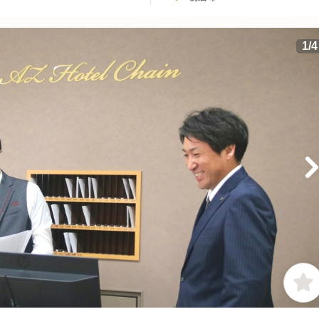
1
/
4