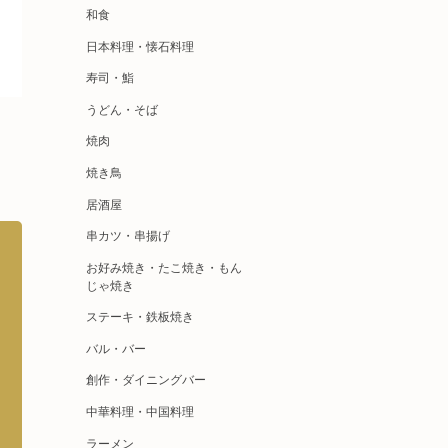
和食
日本料理・懐石料理
寿司・鮨
うどん・そば
焼肉
焼き鳥
居酒屋
串カツ・串揚げ
お好み焼き・たこ焼き・もん
じゃ焼き
ステーキ・鉄板焼き
バル・バー
創作・ダイニングバー
中華料理・中国料理
ラーメン