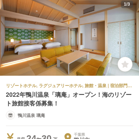
1
/
3
リゾートホテル, ラグジュアリーホテル, 旅館・温泉 | 宿泊部門 | 仲居 | 鴨川温泉 璃庵
2022年鴨川温泉「璃庵」オープン！海のリゾー
ト旅館接客係募集！
鴨川温泉 璃庵
千葉県
24~30