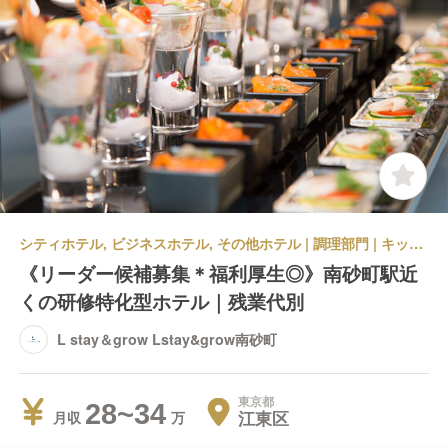
シティホテル, ビジネスホテル, その他ホテル | 調理部門 | キッチンスタッフ | L stay＆grow Lstay&grow南砂町
《リーダー候補募集＊福利厚生◎》南砂町駅近
くの研修特化型ホテル｜残業代別
L stay＆grow Lstay&grow南砂町
東京都
28~34
江東区
月収