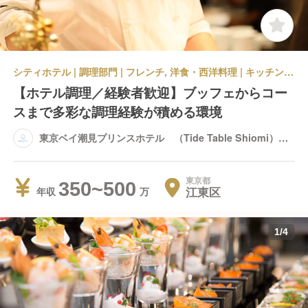
シティホテル | 調理部門 | フレンチ, 洋食・西洋料理 | キッチンスタッフ | 東京ベイ潮見プリンスホテル （Tide Table Shiomi） Tide Table Shiomi
【ホテル調理／経験者歓迎】ブッフェからコー
スまで多彩な調理経験が積める環境
東京ベイ潮見プリンスホテル （Tide Table Shiomi）
Tide Table Shiomi
東京都
350~500
江東区
年収
1
/
4