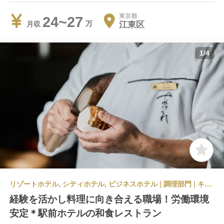
東京都
24~27
江東区
月収
1
/
4
リゾートホテル, シティホテル, ビジネスホテル | 調理部門 | キッチンスタッフ | 東京イーストサイドホテル櫂会 日本料理 「あけくれ」
経験を活かし料理に向き合える職場！労働環境
安定＊駅前ホテルの和食レストラン