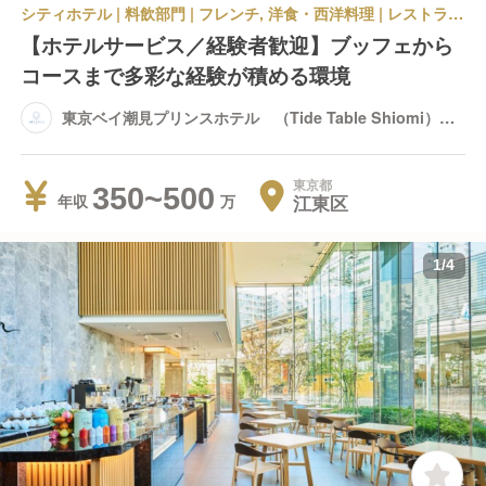
シティホテル | 料飲部門 | フレンチ, 洋食・西洋料理 | レストランサービス・ホールスタッフ | 東京ベイ潮見プリンスホテル （Tide Table Shiomi） Tide Table Shiomi
【ホテルサービス／経験者歓迎】ブッフェから
コースまで多彩な経験が積める環境
東京ベイ潮見プリンスホテル （Tide Table Shiomi）
Tide Table Shiomi
東京都
350~500
江東区
年収
1
/
4