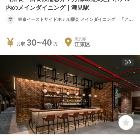
内のメインダイニング｜潮見駅
東京イーストサイドホテル櫂会 メインダイニング 「アン
サンブル」
東京都
30~40
江東区
月収
1
/
3