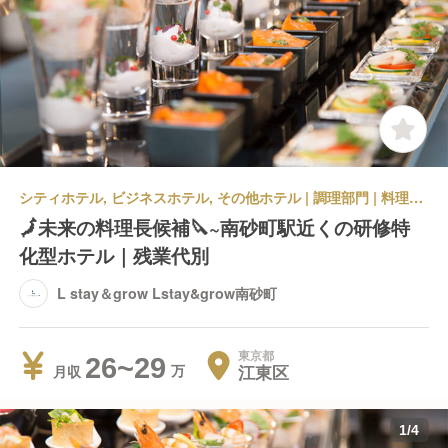
シティホテル, ビジネスホテル, その他ホテル | 調理部門 | 料理長・料理長候補 | L stay＆grow Lstay&grow南砂町
🗾未来の料理長候補🔪~南砂町駅近くの研修特
化型ホテル｜残業代別
L stay＆grow Lstay&grow南砂町
東京都
26~29
江東区
月収
1
/
4