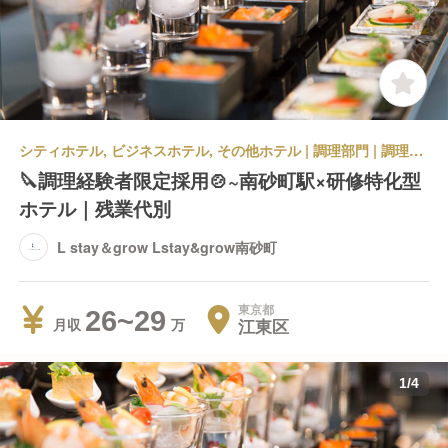
シティホテル, ビジネスホテル, その他ホテル | 調理部門 | 調理見習い・調理補助 | L stay＆grow Lstay&grow南砂町
🔪調理経験者限定採用🍲~南砂町駅×研修特化型
ホテル｜残業代別
L stay＆grow Lstay&grow南砂町
東京都
26~29
江東区
月収
1
/
4