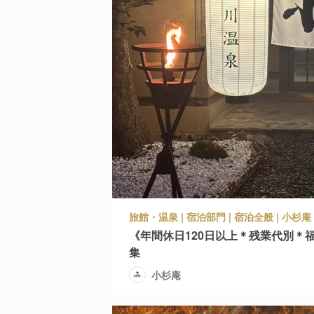
旅館・温泉 | 宿泊部門 | 宿泊全般 | 小杉庵
《年間休日120日以上＊残業代別＊
集
小杉庵