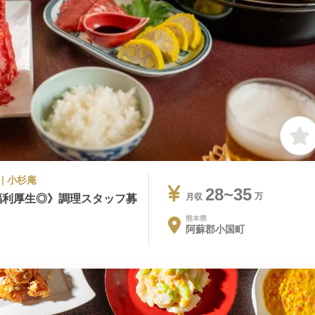
| 小杉庵
28~35
福利厚生◎》調理スタッフ募
月収
熊本県
阿蘇郡小国町