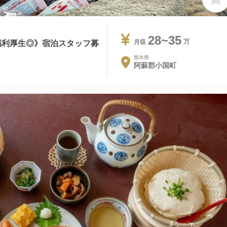
28~35
福利厚生◎》宿泊スタッフ募
月収
熊本県
阿蘇郡小国町