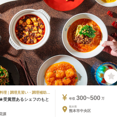
シティホテル | 調理部門 | 中華料理・中国料理 | 調理見習い・調理補助 | 熊本ホテルキャッスル 四川料理 桃花源
300~500
集★受賞歴あるシェフのもと
年収
熊本県
熊本市中央区
花源