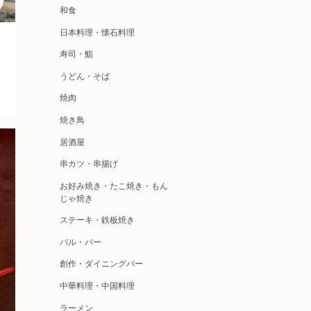
和食
日本料理・懐石料理
寿司・鮨
うどん・そば
焼肉
焼き鳥
居酒屋
串カツ・串揚げ
お好み焼き・たこ焼き・もん
じゃ焼き
ステーキ・鉄板焼き
バル・バー
創作・ダイニングバー
中華料理・中国料理
ラーメン