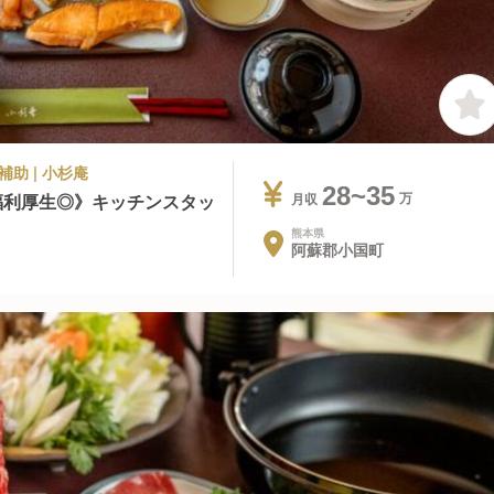
補助 | 小杉庵
28~35
福利厚生◎》キッチンスタッ
月収
熊本県
阿蘇郡小国町