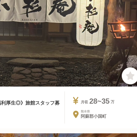
28~35
福利厚生◎》旅館スタッフ募
月収
熊本県
阿蘇郡小国町