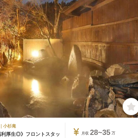
| 小杉庵
28~35
福利厚生◎》フロントスタッ
月収