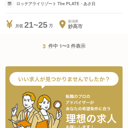
ロッテアライリゾート The PLATE・あさ日
新潟県
21~25
妙高市
月収
3
件中 1〜3 件表示