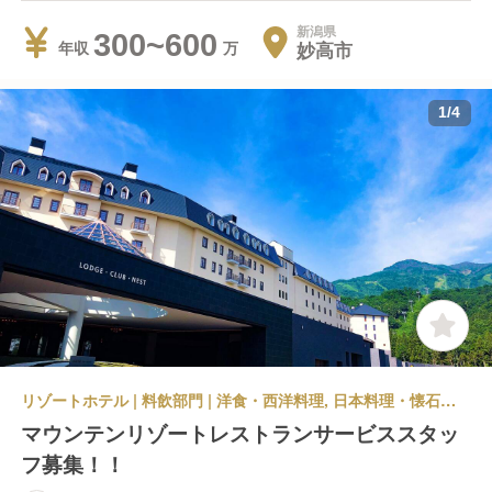
新潟県
300~600
妙高市
年収
1
/
4
リゾートホテル | 料飲部門 | 洋食・西洋料理, 日本料理・懐石料理 | レストランサービス・ホールスタッフ | ロッテアライリゾート The PLATE・あさ日
マウンテンリゾートレストランサービススタッ
フ募集！！