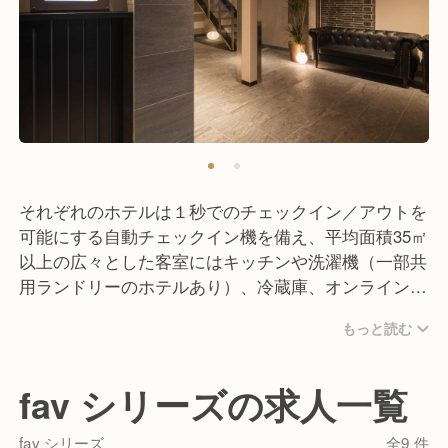
それぞれのホテルは１秒でのチェックイン／アウトを
可能にする自動チェックイン機を備え、平均面積35㎡
以上の広々とした客室にはキッチンや洗濯機（一部共
用ランドリーのホテルあり）、冷蔵庫、オンライン会
議も可能な大画面テレビ、カードキー不要の客室ロッ
もっと読む
クを完備し、シモンズ社製のベッドで上質な睡眠のた
めの環境を整備しています。
ストレスのない、自宅で過ごすような快適な宿泊環境
fav シリーズの求人一覧
を実現し、中長期滞在やワーケーションにも適した宿
泊体験をご提供します。
fav シリーズ
全9 件