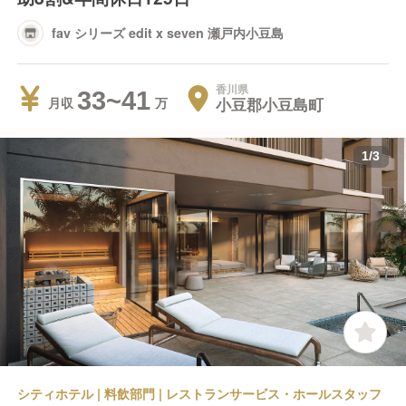
fav シリーズ edit x seven 瀬戸内小豆島
香川県
33~41
小豆郡小豆島町
月収
1
/
3
シティホテル | 料飲部門 | レストランサービス・ホールスタッフ