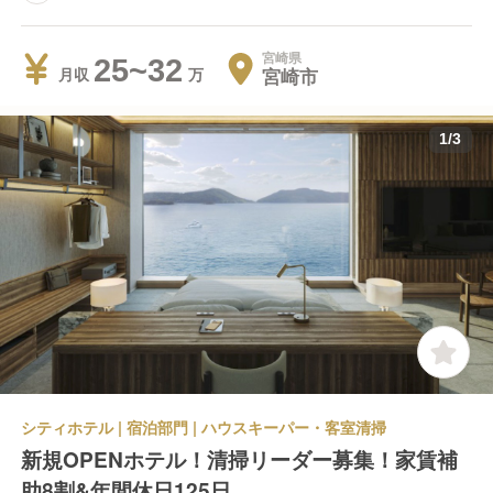
宮崎県
25~32
宮崎市
月収
1
/
3
シティホテル | 宿泊部門 | ハウスキーパー・客室清掃
新規OPENホテル！清掃リーダー募集！家賃補
助8割&年間休日125日