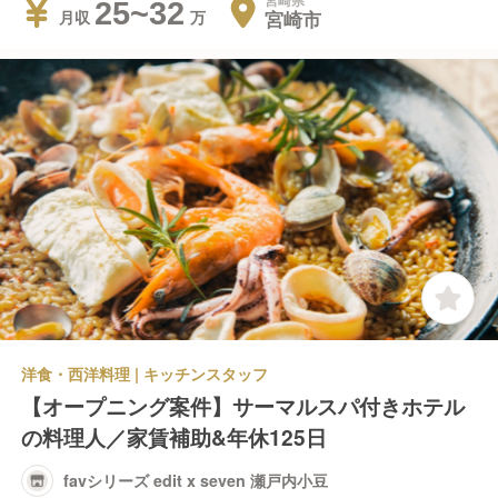
宮崎県
25~32
宮崎市
月収
洋食・西洋料理 | キッチンスタッフ
【オープニング案件】サーマルスパ付きホテル
の料理人／家賃補助&年休125日
favシリーズ edit x seven 瀬戸内小豆