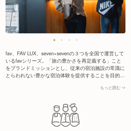
fav、FAV LUX、seven×sevenの３つを全国で運営して
いるfavシリーズ。「旅の豊かさを再定義する」こと
をブランドミッションとし、従来の宿泊施設の常識に
とらわれない豊かな宿泊体験を提供することを目的と
したホテルです。
もっと読む
具体的にはグループステイ向けの広々としたお部屋を
準備していたり、省人化を進めるための自動チェック
インの導入、カフェとのコラボなどがあります。