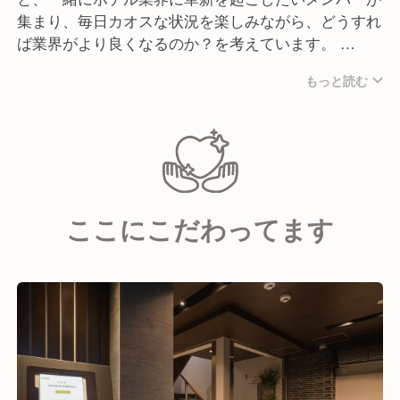
集まり、毎日カオスな状況を楽しみながら、どうすれ
ば業界がより良くなるのか？を考えています。
代表からは「動物園のような雰囲気」と言われるくら
もっと読む
い個性豊かなメンバーが揃っていますが、一つの目標
に向かって進む時には意思疎通をとりながらみんなで
アイデアを出し、会社や業界の課題を解決していきま
す。
何よりも失敗を否定するようなメンバーではなく、ま
ずはチャレンジすることを大切にしているので、新し
ここにこだわってます
いものに飛び込む勇気を持っている方、それを楽しめ
る方とぜひお会いしたいです！