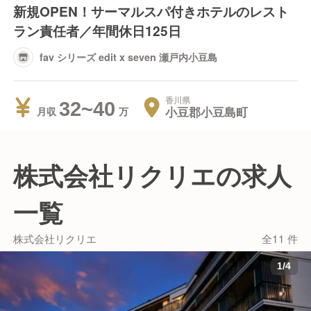
新規OPEN！サーマルスパ付きホテルのレスト
ラン責任者／年間休日125日
fav シリーズ edit x seven 瀬戸内小豆島
香川県
32~40
小豆郡小豆島町
月収
株式会社リクリエの求人
一覧
株式会社リクリエ
全11 件
1
/
4