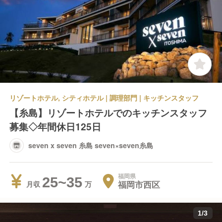
リゾートホテル, シティホテル | 調理部門 | キッチンスタッフ
【糸島】リゾートホテルでのキッチンスタッフ
募集◇年間休日125日
seven x seven 糸島 seven×seven糸島
福岡県
25~35
福岡市西区
月収
1
/
3