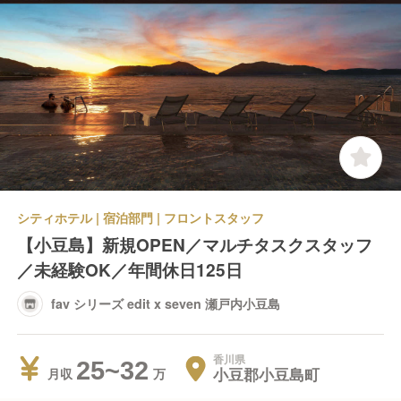
シティホテル | 宿泊部門 | フロントスタッフ
【小豆島】新規OPEN／マルチタスクスタッフ
／未経験OK／年間休日125日
fav シリーズ edit x seven 瀬戸内小豆島
香川県
25~32
小豆郡小豆島町
月収