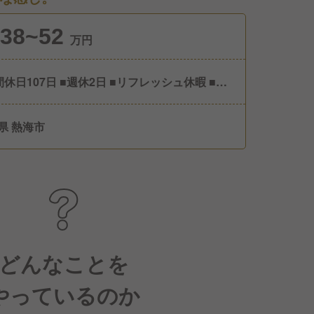
38~52
万円
間休日107日 ■週休2日 ■リフレッシュ休暇 ■有
暇 ■慶弔休暇
県 熱海市
どんなことを
やっているのか