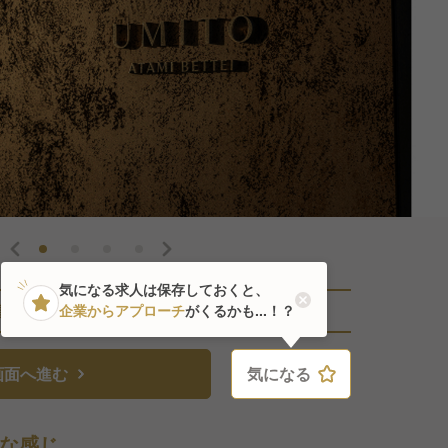
気になる求人は保存しておくと、
直近9人がこの求人を検討中
企業からアプローチ
がくるかも...！？
画面へ進む
気になる
気になる
な感じ。