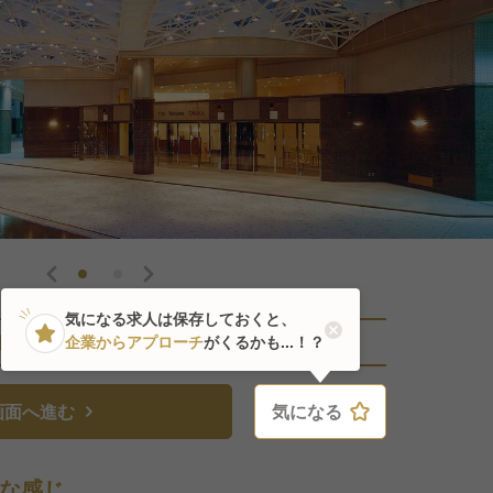
気になる求人は保存しておくと、
直近4人がこの求人を検討中
企業からアプローチ
がくるかも...！？
画面へ進む
気になる
気になる
な感じ。