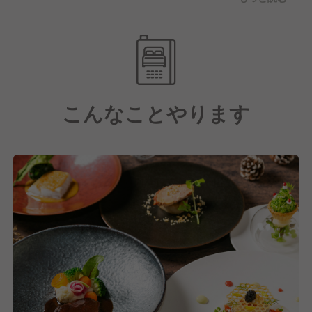
けではなく館全体でお客様の体験価値を創造する立ち
上げなどにも携わっていくことが出来ます。挑戦を重
ねていくことこそが成長へと繋がる一歩であるという
考えの元、料理人として大きく羽ばたいていける環境
を用意しています。
こんなことやります