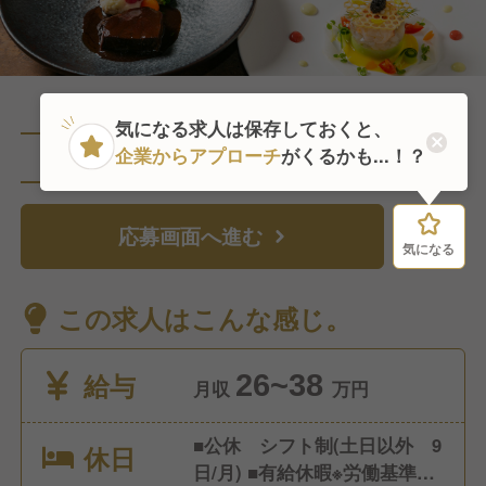
気になる求人は保存しておくと、
企業からアプローチ
がくるかも...！？
直近1人がこの求人を検討中
応募画面へ進む
気になる
気になる
この求人はこんな感じ。
給与
26~38
月収
万円
■公休 シフト制(土日以外 9
休日
日/月) ■有給休暇※労働基準法