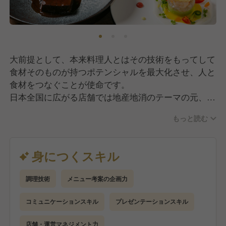
大前提として、本来料理人とはその技術をもってして
食材そのものが持つポテンシャルを最大化させ、人と
食材をつなぐことが使命です。
日本全国に広がる店舗では地産地消のテーマの元、食
材と生産地が同じのお酒や調味料と組み合わせた、そ
もっと読む
の地域でしか味わえない特別な料理を生み出すことに
こだわっています。
その上で、仕事内容は、
身につくスキル
・食材(野菜、魚、肉)の目利き
・野菜カットや、魚介の下処理などの基礎から行い、
調理技術
メニュー考案の企画力
昇級と共にフレンチのフルコースを仕上げるメインポ
ジションへと移っていただきます。
コミュニケーションスキル
プレゼンテーションスキル
店舗・運営マネジメント力