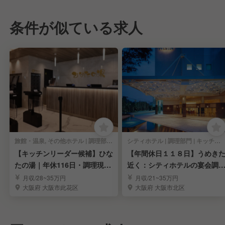
条件が似ている求人
旅館・温泉, その他ホテル | 調理部門 | キッチンスタッフ
シティホテル | 調理部門 | キッチンスタッフ
【キッチンリーダー候補】ひな
【年間休日１１８日】うめき
たの湯｜年休116日・調理現場
近く：シティホテルの宴会調
のまとめ役
スタッフ募集！
月収/28~35万円
月収/21~35万円
大阪府 大阪市此花区
大阪府 大阪市北区