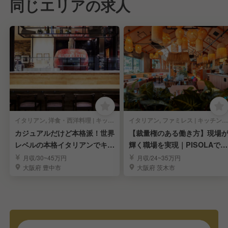
同じエリアの求人
イタリアン, 洋食・西洋料理 | キッチンスタッフ
イタリアン, ファミレス | キッチンスタッフ
カジュアルだけど本格派！世界
【裁量権のある働き方】現場
レベルの本格イタリアンでキッ
輝く職場を実現｜PISOLAで料
チンスタッフ募集！
理長候補募集
月収/30~45万円
月収/24~35万円
大阪府 豊中市
大阪府 茨木市