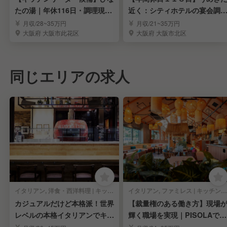
たの湯｜年休116日・調理現場
近く：シティホテルの宴会調
のまとめ役
スタッフ募集！
月収/28~35万円
月収/21~35万円
大阪府 大阪市此花区
大阪府 大阪市北区
同じエリアの求人
イタリアン, 洋食・西洋料理 | キッチンスタッフ
イタリアン, ファミレス | キッチンスタッフ
カジュアルだけど本格派！世界
【裁量権のある働き方】現場
レベルの本格イタリアンでキッ
輝く職場を実現｜PISOLAで料
チンスタッフ募集！
理長候補募集