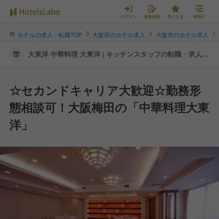
ログイン
新規登録
気になる
MENU
ホテルの求人・転職TOP
大阪府のホテル求人
大阪市のホテル求人
大東洋 中華料理 大東洋 | キッチンスタッフの転職・求人情
報
☆セカンドキャリア大歓迎☆勤務形
態相談可！大阪梅田の「中華料理大東
洋」