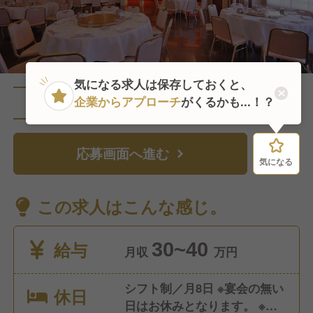
気になる求人は保存しておくと、
企業からアプローチ
がくるかも...！？
直近4人がこの求人を検討中
応募画面へ進む
気になる
気になる
この求人はこんな感じ。
給与
30~40
月収
万円
シフト制／月8日 ※宴会の無い
休日
日はお休みとなります。 ※GW