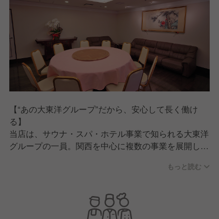
【“あの大東洋グループ”だから、安心して長く働け
る】
当店は、サウナ・スパ・ホテル事業で知られる大東洋
グループの一員。関西を中心に複数の事業を展開して
おり、安定した経営基盤があります。調理現場もグル
もっと読む
ープならではの落ち着いた雰囲気で、無理なく長く働
ける環境です。