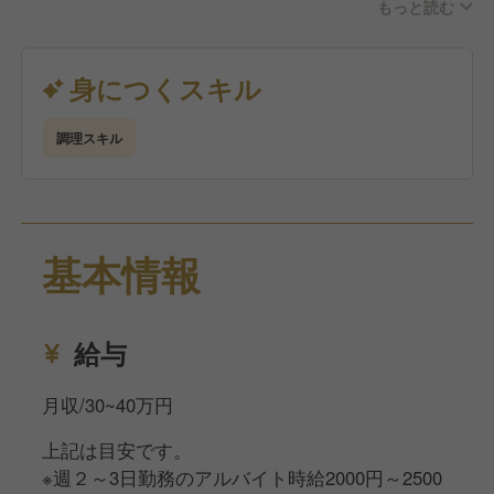
もっと読む
・食材の発注・仕入れ管理
・料理の盛り付け・提供準備
・納品の確認作業
身につくスキル
・キッチンの衛生管理・清掃
・メニュー提案
調理スキル
宴会予約に応じた営業スタイルのため、土日祝やGW
に休みが取れることもあり、ワークライフバランスも
◎
基本情報
給与
月収/30~40万円
上記は目安です。
※週２～3日勤務のアルバイト時給2000円～2500