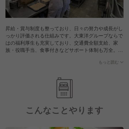
昇給・賞与制度も整っており、日々の努力や成長がし
っかり評価される仕組みです。大東洋グループならで
はの福利厚生も充実しており、交通費全額支給、家
族・役職手当、食事付きなどサポート体制も万全。さ
らに、グループ運営のサウナ施設を無料で利用できる
もっと読む
など、ちょっと嬉しい特典も揃っています。
【柔軟な勤務形態応相談！経験を活かしながら自分ら
しい働き方を】
本ポジションは週休3日制など個別に労働条件を決め
させていただく勤務形態も可能です。調理経験を活か
こんなことやります
しつつ無理のない働き方をしたいという方大歓迎！セ
カンドキャリアとしても、それぞれのレベルに合わせ
たポジションをご用意しているので、自分のペースで
スキルを活かすことが可能です。