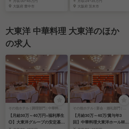
月収/30~45万円
月収/24~35万円
大阪府 豊中市
大阪府 茨木市
大東洋 中華料理 大東洋のほか
の求人
その他ホテル | 調理部門 | 中華料理・中国料理 | 料理長・料理長候補
その他ホテル | 宴会・婚礼部門 | 中華料理・中国料理 | マネージャー・管理職(宴会)
【月給30万～40万円×福利厚生
【月給30万～40万/賞与年3
◎】大東洋グループの安定基盤
回】中華料理大東洋ホールMG
／調理スタッフ
店長候補