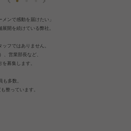
ーメンで感動を届けたい」
舗展開を続けている弊社。
タッフではありません。
長）、営業部長など、
方を募集します。
員も多数。
度も整っています。