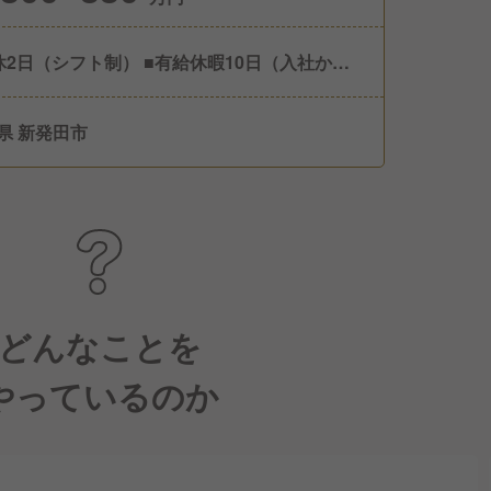
休2日（シフト制） ■有給休暇10日（入社から6
後に付与） ■育児休業 ■介護休業 ■シアワセ休
度 （年1度、5日間の連休を取得できる制度で
県 新発田市
 充実した休暇を過ごせるよう取得時には2万円
給有！）
どんなことを
やっているのか