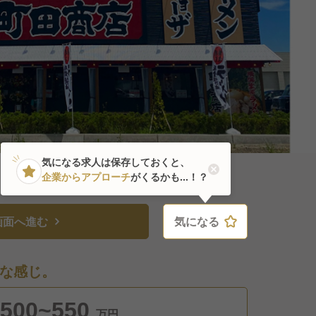
気になる求人は保存しておくと、
企業からアプローチ
がくるかも...！？
画面へ進む
気になる
気になる
な感じ。
500~550
万円