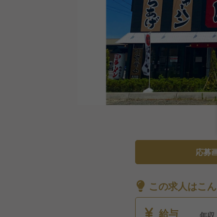
応募
この求人はこん
給与
年収