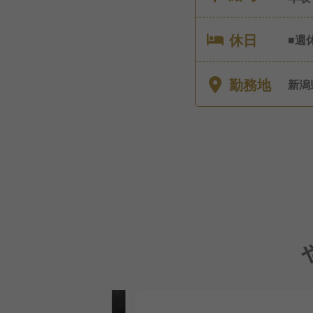
休日
■週
ヵ月
暇制
勤務地
新潟
す。
の支