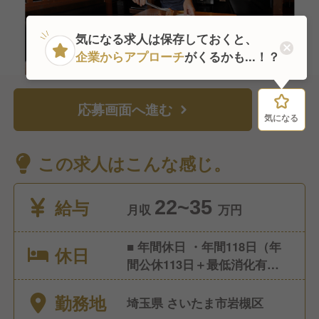
気になる求人は保存しておくと、
企業からアプローチ
がくるかも...！？
応募画面へ進む
気になる
気になる
この求人はこんな感じ。
給与
22~35
月収
万円
■ 年間休日 ・年間118日（年
休日
間公休113日＋最低消化有給5
日） ・1ヶ月9休制（※2月のみ
勤務地
8休） ・大晦日元旦は原則全
埼玉県 さいたま市岩槻区
店休業