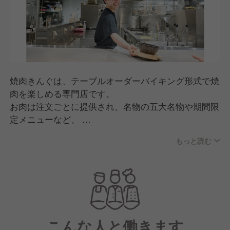
焼肉きんぐは、テーブルオーダーバイキング形式で焼
肉を楽しめる専門店です。
お肉は注文ごとに提供され、名物の五大名物や期間限
定メニューなど、
何度来ても楽しめる商品開発が特長。
もっと読む
スタッフが焼き方をサポートする「焼肉ポリス」な
ど、
人のあたたかさを感じる接客で、家族連れから幅広い
世代に親しまれています。
こんな人と働きます