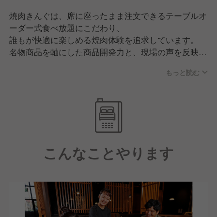
焼肉きんぐは、席に座ったまま注文できるテーブルオ
ーダー式食べ放題にこだわり、
誰もが快適に楽しめる焼肉体験を追求しています。
名物商品を軸にした商品開発力と、現場の声を反映す
るスピード感が強み。
もっと読む
品質・価格・サービスのバランスが高く評価され、
家族連れを中心に幅広い世代から支持されるブランド
へと成長しています。
こんなことやります