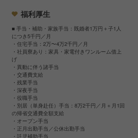
福利厚生
■ 手当・補助・家族手当：既婚者1万円＋子1人
につき5千円／月
・住宅手当：2万〜4万2千円／月
・社員寮あり：家具・家電付きワンルーム借上
げ
・異動に伴う諸手当
・交通費支給
・残業手当
・深夜手当
・役職手当
・別居（単身赴任）手当：8万2千円／月＋月1回
の帰省交通費全額支給
・オープン手当
・正月出勤手当／公休出勤手当
・託児補助手当