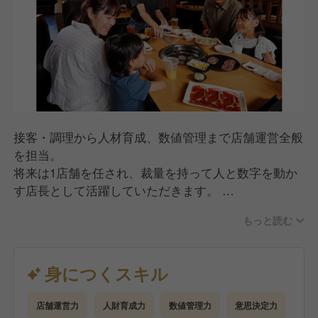
接客・調理から人材育成、数値管理まで店舗運営全般
を担当。
将来は1店舗を任され、裁量を持って人と数字を動か
す店長として活躍していただきます。
▼仕事内容
もっと読む
ホール・キッチン業務（接客・調理・オペレーション
管理）
アルバイト・社員の育成、チームづくり
身につくスキル
シフト作成、人員配置、人件費コントロール
売上・原価・利益など数値管理
店舗運営力
人財育成力
数値管理力
意思決定力
発注・在庫・衛生・品質管理