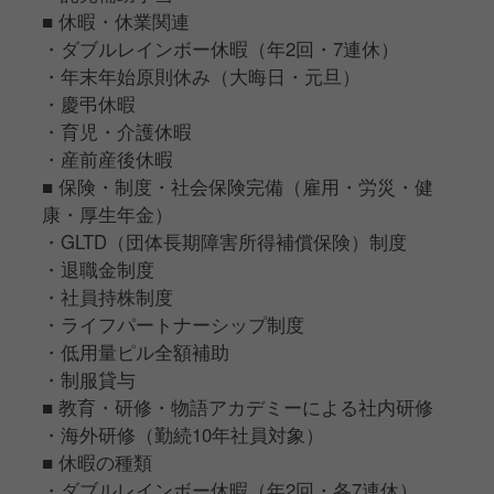
■ 休暇・休業関連
・ダブルレインボー休暇（年2回・7連休）
・年末年始原則休み（大晦日・元旦）
・慶弔休暇
・育児・介護休暇
・産前産後休暇
■ 保険・制度・社会保険完備（雇用・労災・健
康・厚生年金）
・GLTD（団体長期障害所得補償保険）制度
・退職金制度
・社員持株制度
・ライフパートナーシップ制度
・低用量ピル全額補助
・制服貸与
■ 教育・研修・物語アカデミーによる社内研修
・海外研修（勤続10年社員対象）
■ 休暇の種類
・ダブルレインボー休暇（年2回・各7連休）