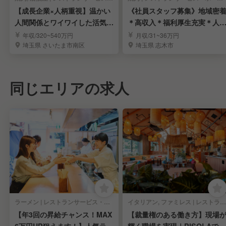
【成長企業×人柄重視】温かい
《社員スタッフ募集》地域密
人間関係とワイワイした活気が
＊高収入＊福利厚生充実＊人
自慢の職場！
採用＊遠方応募歓迎
年収/320~540万円
月収/31~36万円
埼玉県 さいたま市南区
埼玉県 志木市
同じエリアの求人
ラーメン | レストランサービス・ホールスタッフ
イタリアン, ファミレス | レストランサービス・ホールスタッフ
【年3回の昇給チャンス！MAX
【裁量権のある働き方】現場
6万円UP狙えます！】人気ラー
輝く職場を実現｜PISOLAで店