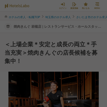
ログイン
新規登録
気になる
MENU
ホテルの求人・転職TOP
埼玉県のホテル求人
さいたま市のホテル求
焼肉きんぐ 岩槻店 | レストランサービス・ホールスタッフ
の転職・求人情報
＜上場企業＊安定と成長の両立＊手
当充実＞焼肉きんぐの店長候補を募
集中！