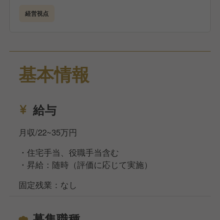
サービス改善・業務改善の企画と実行
経営視点
焼肉きんぐでは、
店長＝経営者（プレジデント）という考え方のもと、
裁量を持ってお店を動かす経験ができます。
基本情報
決められた運営をこなすだけでなく、自分の色を出し
た店舗づくりに挑戦できる環境です。
※適性により、他ブランド・他店舗への配属となる場
給与
合があります。
月収/22~35万円
・住宅手当、役職手当含む
・昇給：随時（評価に応じて実施）
固定残業：なし
募集職種