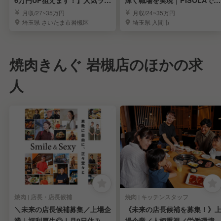
メンの社員募集
長候補募集
月収/27~35万円
月収/24~35万円
埼玉県 さいたま市岩槻区
埼玉県 入間市
焼肉きんぐ 岩槻店のほかの求
人
焼肉 | 店長・店長候補
焼肉 | キッチンスタッフ
＼未来の店長候補募集／上場企
《未来の店長候補を募集！》
業｜福利厚生◎｜月9日休み｜
場企業／人柄重視／労働環境