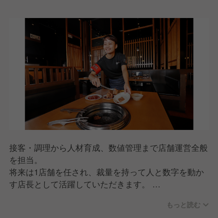
接客・調理から人材育成、数値管理まで店舗運営全般
を担当。
将来は1店舗を任され、裁量を持って人と数字を動か
す店長として活躍していただきます。
▼仕事内容
もっと読む
ホール・キッチン業務（接客・調理・オペレーション