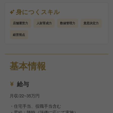
管理）
アルバイト・社員の育成、チームづくり
身につくスキル
シフト作成、人員配置、人件費コントロール
売上・原価・利益など数値管理
店舗運営力
人財育成力
数値管理力
意思決定力
発注・在庫・衛生・品質管理
サービス改善・業務改善の企画と実行
経営視点
焼肉きんぐでは、
店長＝経営者（プレジデント）という考え方のもと、
裁量を持ってお店を動かす経験ができます。
基本情報
決められた運営をこなすだけでなく、自分の色を出し
た店舗づくりに挑戦できる環境です。
※適性により、他ブランド・他店舗への配属となる場
給与
合があります。
月収/22~35万円
・住宅手当、役職手当含む
・昇給：随時（評価に応じて実施）