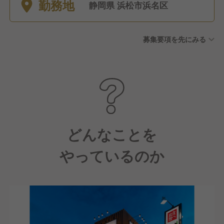
勤務地
8休） ・大晦日元旦は原則全
静岡県 浜松市浜名区
店休業
募集要項を先にみる
どんなことを
やっているのか