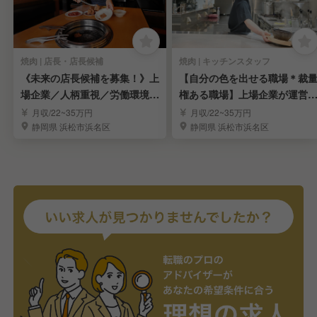
焼肉 | 店長・店長候補
焼肉 | キッチンスタッフ
《未来の店長候補を募集！》上
【自分の色を出せる職場＊裁
場企業／人柄重視／労働環境安
権ある職場】上場企業が運営
定／福利厚生充実
る飲食店の店長候補
月収/22~35万円
月収/22~35万円
静岡県 浜松市浜名区
静岡県 浜松市浜名区