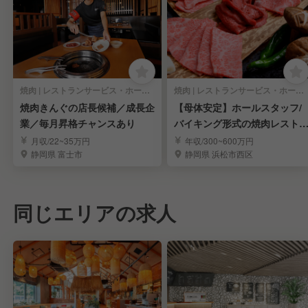
焼肉 | レストランサービス・ホールスタッフ
焼肉 | レストランサービス・ホールスタッフ
焼肉きんぐの店長候補／成長企
【母体安定】ホールスタッフ/
業／毎月昇格チャンスあり
バイキング形式の焼肉レスト
ン(浜松市)
月収/22~35万円
年収/300~600万円
静岡県 富士市
静岡県 浜松市西区
同じエリアの求人