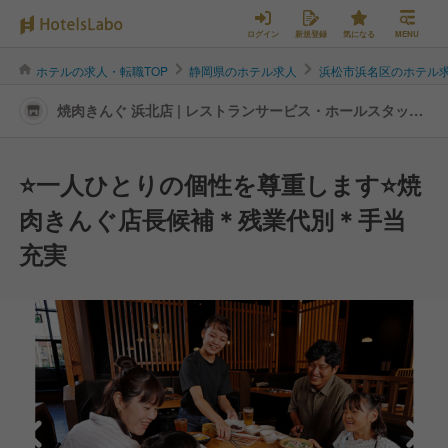
ログイン
新規登録
気になる
MENU
ホテルの求人・転職TOP
静岡県のホテル求人
浜松市浜名区のホテル
焼肉きんぐ 浜北店 | レストランサービス・ホールスタッフ
の転職・求人情報
⭐️一人ひとりの個性を尊重します⭐️焼
肉きんぐ店長候補＊残業代別＊手当
充実