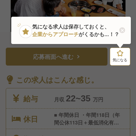
気になる求人は保存しておくと、
企業からアプローチ
がくるかも...！？
応募画面へ進む
気になる
気になる
この求人はこんな感じ。
給与
22~35
月収
万円
■ 年間休日 ・年間118日（年
休日
間公休113日＋最低消化有給5
日） ・1ヶ月9休制（※2月のみ