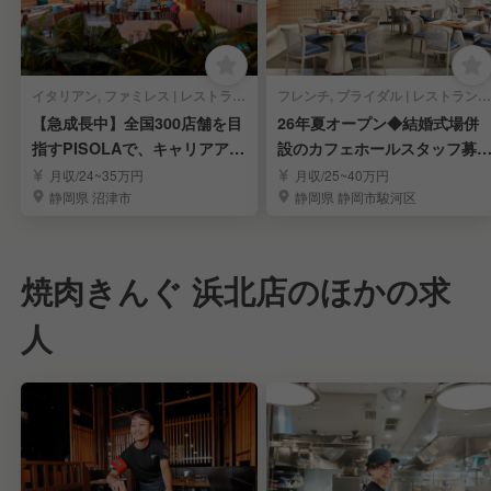
イタリアン, ファミレス | レストランサービス・ホールスタッフ
フレンチ, ブライダル | レストランサービス・ホールスタッフ
【急成長中】全国300店舗を目
26年夏オープン◆結婚式場併
指すPISOLAで、キャリアアッ
設のカフェホールスタッフ募
プを目指す！
集！◆福利厚生充実
月収/24~35万円
月収/25~40万円
静岡県 沼津市
静岡県 静岡市駿河区
焼肉きんぐ 浜北店のほかの求
人