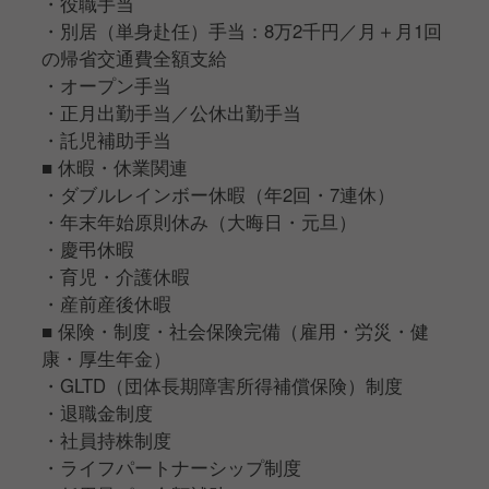
・役職手当
・別居（単身赴任）手当：8万2千円／月＋月1回
の帰省交通費全額支給
・オープン手当
・正月出勤手当／公休出勤手当
・託児補助手当
■ 休暇・休業関連
・ダブルレインボー休暇（年2回・7連休）
・年末年始原則休み（大晦日・元旦）
・慶弔休暇
・育児・介護休暇
・産前産後休暇
■ 保険・制度・社会保険完備（雇用・労災・健
康・厚生年金）
・GLTD（団体長期障害所得補償保険）制度
・退職金制度
・社員持株制度
・ライフパートナーシップ制度