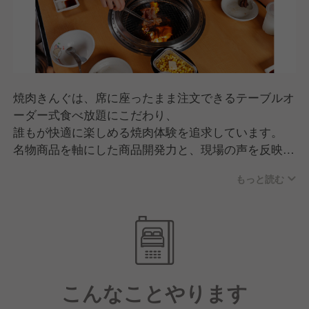
焼肉きんぐは、席に座ったまま注文できるテーブルオ
ーダー式食べ放題にこだわり、
誰もが快適に楽しめる焼肉体験を追求しています。
名物商品を軸にした商品開発力と、現場の声を反映す
るスピード感が強み。
もっと読む
品質・価格・サービスのバランスが高く評価され、
家族連れを中心に幅広い世代から支持されるブランド
へと成長しています。
こんなことやります