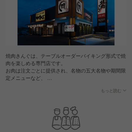
焼肉きんぐは、テーブルオーダーバイキング形式で焼
肉を楽しめる専門店です。
お肉は注文ごとに提供され、名物の五大名物や期間限
定メニューなど、
何度来ても楽しめる商品開発が特長。
もっと読む
スタッフが焼き方をサポートする「焼肉ポリス」な
ど、
人のあたたかさを感じる接客で、家族連れから幅広い
世代に親しまれています。