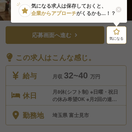
気になる求人は保存しておくと、
企業からアプローチ
がくるかも...！？
応募画面へ進む
気になる
気になる
この求人はこんな感じ。
給与
32~40
月収
万円
月8休(シフト制) ※日曜・祝日
休日
の休み希望OK ※月2回の連休
OK ※年末年始休暇有 ※他、夏
勤務地
期・冬期休暇、年末年始休
埼玉県 富士見市
暇、産休・育休あり