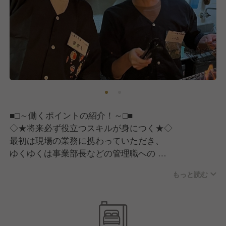
会社だからこそ、異なる価値観によって
起きる化学反応で「新しい価値」を
創っていきます。
そして、スタッフ一人ひとりに
大切にしてほしいのは
「身近なHAPPYから大きなHAPPYへ」
という信念。
生活の中にある実現できそうな“幸せ”を
■□～働くポイントの紹介！～□■
コツコツ叶えていくことが、
◇★将来必ず役立つスキルが身につく★◇
いずれ大きな“幸せ”へと
最初は現場の業務に携わっていただき、
つながっていきます。
ゆくゆくは事業部長などの管理職への
キャリアアップを目指していただきます。
少しずつ輪を広げていき、
もっと読む
一緒に働くスタッフ、ご家族や友人、
PLや人件費などの数値管理、売上を
お客様へHAPPYを届けていきましょう。
最大化させるための販売施策の考案など…。
業務内容が幅広く裁量が多い仕事なので、