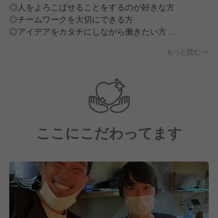
◎人をよろこばせることをするのが好きな方
◎チームワークを大切にできる方
◎アイデアをカタチにしながら働きたい方
◎責任あるポジションで活躍したい方
もっと読む
ジャンルの垣根を越え、
沢山の方との出会いを大切に考えています。
経験に関係なく成果が給与に直結します！
幅広い世代の方、
誰にでもチャンスがあります！
ここにこだわってます
〜●大切にしているたったひとつの信念●〜
当社が大切にしているのは、
「会社が従業員を動かしているのではなく、
従業員一人ひとりが会社を動かしている」
という信念です。
さまざまな個性を持つスタッフが集まる