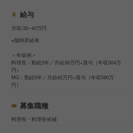
地元に戻って飲食業を展開する人、
飲食業をサポートできる他分野での
給与
事業を志した人など形は様々ですが、
夢を結実させています。
月収/32~40万円
※随時昇給有
＜年収例＞
料理長：勤続2年／月給36万円+賞与（年収504万
円）
MG：勤続5年／月給42万円+賞与（年収580万
円）
募集職種
料理長・料理長候補