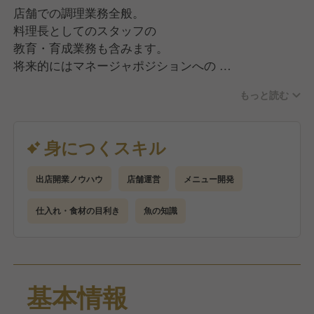
大事にしてすべて決めています。
店舗での調理業務全般。
アルバイトの女子高生の意見を反映さえ
料理長としてのスタッフの
1年間で70店舗まで広がった
教育・育成業務も含みます。
ブランドも実際に存在します。
将来的にはマネージャポジションへの
昇格も有！
最終決裁は本部が行いますが、
もっと読む
基本NOは言いません。
現場を一番知るスタッフの
具体的には・・・
身につくスキル
アイデアこそ重要だから。
●調理業務
どうすれば実際に形になるか、
●スタッフのシフト管理、採用・教育
一緒に考え店舗経営の楽しさも
出店開業ノウハウ
店舗運営
メニュー開発
●店舗の売上・原価管理
難しさも常に体感しながら
●食材の品質管理、在庫管理
仕入れ・食材の目利き
魚の知識
実体験として学べる環境が当社にはあります。
●グランド・季節メニューの考案
●販促施策のプランニング、実施
◇★当社での経験を通じて事業会社の社長に★◇
当社ではこれまで12人の社長が誕生しました。
今後も当社では事業の拡大に併せ、
コズミックホールディングスグループでの
基本情報
社員の更なる成長のステージを
店舗経験・マネジメント経験を糧に、
生みだしていきます！