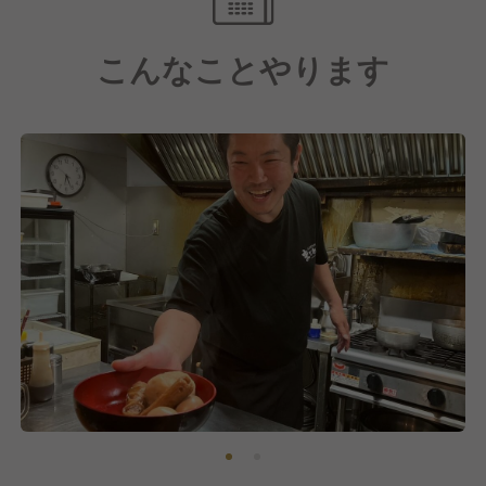
飲食店を経営する上で必要なスキルが
自然と身につきます。
こんなことやります
当社で活躍の場を広げていけるのはもちろん、
どこへ行っても通用する
飲食人として成長できる環境です◎
◇★ 店舗経営の楽しさ難しさを体感 ★◇
カフェ、イタリアン、懐石料理、居酒屋、
韓国料理などそれぞれが個性豊かで
様々なブランドを開発し、
現在では100ブランドを超えた当社。
当社のブランド開発の特徴は
本部だけで決めていないのが特徴です。
メニューだってそう。
食材、見栄え、価格帯…など、
お客様と日々接するスタッフの感覚も