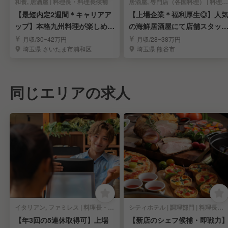
和食, 居酒屋 | 料理長・料理長候補
居酒屋, 専門店（各国料理） | 料理長・料理長候補
【最短内定2週間＊キャリアア
【上場企業＊福利厚生◎】人
ップ】本格九州料理が楽しめる
の海鮮居酒屋にて店舗スタッ
居酒屋｜北浦和駅
を募集
月収/30~42万円
月収/28~38万円
埼玉県 さいたま市浦和区
埼玉県 熊谷市
同じエリアの求人
イタリアン, ファミレス | 料理長・料理長候補
シティホテル | 調理部門 | 料理長・料理長候補
【年3回の5連休取得可】上場
【新店のシェフ候補・即戦力