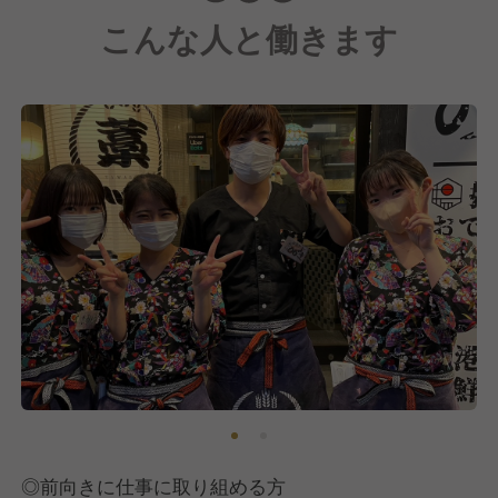
その積み重ねの先にしかありません。
こんな人と働きます
まじめやは、そんな“当たり前”を、
愚直に続けてきた居酒屋です。
そしてこれからも、そんな人たちが
集う場所でありたいと考えています。
飲食の世界で生きていきたい人。
地域に根ざしたお店づくりに本気で
向き合いたい人。仲間と切磋琢磨しながら、
自分自身も成長したい人。
求めるのは、器用さでも特別な才能でもありません。
必要なのは「まじめに働く覚悟」だけです。
この場所で、誰かの“特別な日常”をつくり続ける。
そんな仕事を、あなたの生き方にしませんか。
◎前向きに仕事に取り組める方