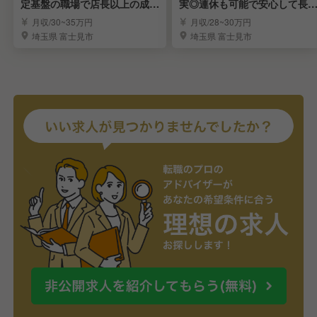
定基盤の職場で店長以上の成長
実◎連休も可能で安心して長
を実現！
働ける職場！
月収/30~35万円
月収/28~30万円
埼玉県 富士見市
埼玉県 富士見市