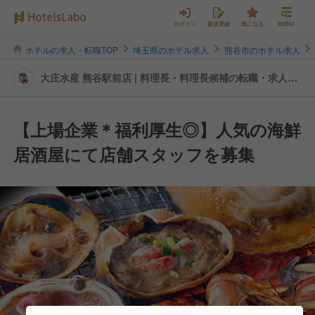
ログイン
新規登録
気になる
MENU
ホテルの求人・転職TOP
埼玉県のホテル求人
熊谷市のホテル求人
大庄水産 熊谷駅前店 | 料理長・料理長候補の転職・求人情
報
【上場企業＊福利厚生◎】人気の海鮮
居酒屋にて店舗スタッフを募集