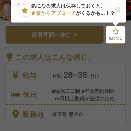
気になる求人は保存しておくと、
企業からアプローチ
がくるかも...！？
応募画面へ進む
気になる
気になる
この求人はこんな感じ。
給与
28~38
月収
万円
■週休二日制 ■年次有給休暇
休日
（5日以上取得が必須のため、
取りやすいです） ■夏季休暇
勤務地
■冬季休暇 ■慶弔休暇 ■8連休
埼玉県 熊谷市
制度（又は4連休2回） ■永年
勤続休暇 ■消滅年次有給積立