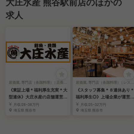
大庄水産 熊谷駅前店のほかの
求人
居酒屋, 専門店（各国料理） | 店長・店長候補
居酒屋, 専門店（各国料理） | レストランサービス・ホールスタッフ
《東証上場＊福利厚生充実＊大
《スタッフ募集＊８連休あり
型連休》大庄水産の店舗運営を
福利厚生◎》上場企業が運営
担う店長候補を募集
る人気海鮮居酒屋
月収/28~38万円
月収/25~32万円
埼玉県 熊谷市
埼玉県 熊谷市