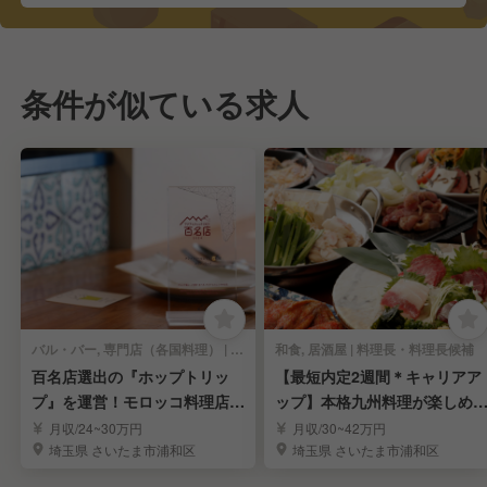
条件が似ている求人
バル・バー, 専門店（各国料理） | 料理長・料理長候補
和食, 居酒屋 | 料理長・料理長候補
百名店選出の『ホップトリッ
【最短内定2週間＊キャリアア
プ』を運営！モロッコ料理店の
ップ】本格九州料理が楽しめ
店長・料理長を募集！
居酒屋｜北浦和駅
月収/24~30万円
月収/30~42万円
埼玉県 さいたま市浦和区
埼玉県 さいたま市浦和区