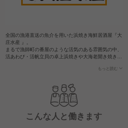
全国の漁港直送の魚介を用いた浜焼き海鮮居酒屋『大
庄水産 』。
まるで漁師町の番屋のような活気のある雰囲気の中、
活あわび・活帆立貝の卓上浜焼きや大海老開き焼きな
ど、活きの良い素材をふんだんに使用した料理を提
もっと読む
供。
その他にも、ぶっかけ寿司こぼれ盛りや新鮮刺身12点
盛りなど、鮮度抜群の食材を取り入れたオリジナルメ
ニューをお届けしています。
さらに、私たちの経営理念は"利他の心 三方良し"。
こんな人と働きます
お客様はもちろんのことお取引様・従業員様の三者が
幸せになれるような組織を目指しています。