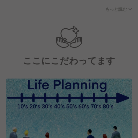
り、10代のアルバイト～50代のベテラン社員が在籍
もっと読む
しています。
私たちの経営理念は"利他の心 三方良し"。
お客様はもちろんのことお取引様・従業員様の三者が
幸せになれるような組織を目指しています。
お客様、従業員の皆様にとって「居⼼地の良い場
ここにこだわってます
所」、「気の置けない仲間とのコミュニケーショ
ン」、「親切への感動」となるよう、伸び伸び、明る
く、元気よく失敗を恐れずにチャレンジする職場づく
りをしています。