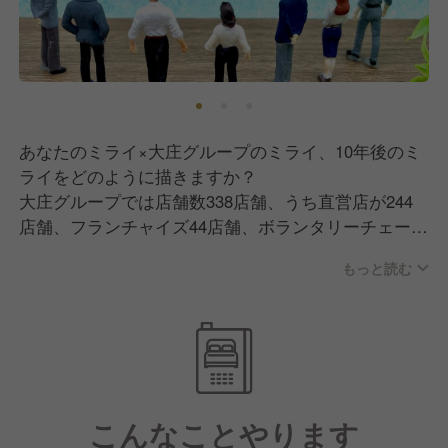
あなたのミライ×大庄グループのミライ、10年後のミ
ライをどのように描きますか？
大庄グループでは店舗数338店舗、うち直営店が244
店舗、フランチャイズ44店舗、ボランタリーチェーン
50店舗。かつ30を超える業態を運営しています。
もっと読む
企業規模が大きい当社ならではの強み！
入社後、店舗にて活躍の中で、
大きな店舗で仕事をしたい、反対にお客様ひとり一人
に自分で対応できる小型店舗で働きたい、魚業態から
肉業態も経験してみたい、店長になりたい、社員独立
こんなことやります
制度（≒ボランタリーチェーン制度）を利用して独立