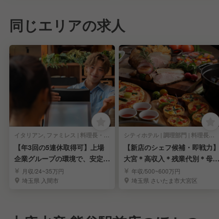
同じエリアの求人
イタリアン, ファミレス | 料理長・料理長候補
シティホテル | 調理部門 | 料理長・料理長候補
【年3回の5連休取得可】上場
【新店のシェフ候補・即戦力
企業グループの環境で、安定し
大宮＊高収入＊残業代別＊母
たキャリアアップ！
安定＊労働環境良し
月収/24~35万円
年収/500~600万円
埼玉県 入間市
埼玉県 さいたま市大宮区