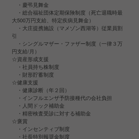
・慶弔見舞金
・総合福祉団体定期保険制度（死亡退職時最
大500万円支給、特定疾病見舞金）
・大庄提携施設（マメゾン⻄湖等）従業員割
引
・シングルマザー・ファザー制度（一律３万
円支給/月）
☆資産形成支援
・社員持ち株制度
・財形貯蓄制度
☆健康支援
・健康診断（年２回）
・インフルエンザ予防接種代の会社負担
・人間ドック補助金
・精密検査受診に対する補助金
☆褒賞
・インセンティブ制度
・社⻑特別報奨金制度