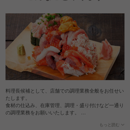
したい、複数店舗の統括マネージャーになりたい、新
鮮な食材を調達する仕入れ担当（バイヤー）になりた
い、スタッフ採用を人事部門でやってみたい。全てあ
りです。
スタッフ一人ひとりの個性を活かし、自分のミライを
自ら創り出すことが実現できるので、あなたらしい理
想の環境が見つかるはずです！
料理長候補として、店舗での調理業務全般をお任せい
たします。
食材の仕込み、在庫管理、調理・盛り付けなど一通り
の調理業務をお願いいたします。
創業時から手づくりにこだわり、オーダーをいただい
もっと読む
てから店舗で調理を行っています。