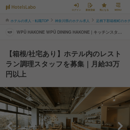
ログイン
新規登録
気になる
MENU
ホテルの求人・転職TOP
神奈川県のホテル求人
足柄下郡箱根町のホ
WPÜ HAKONE WPÜ DINING HAKONE | キッチンスタッ
フの転職・求人情報
【箱根/社宅あり】ホテル内のレスト
ラン調理スタッフを募集｜月給33万
円以上