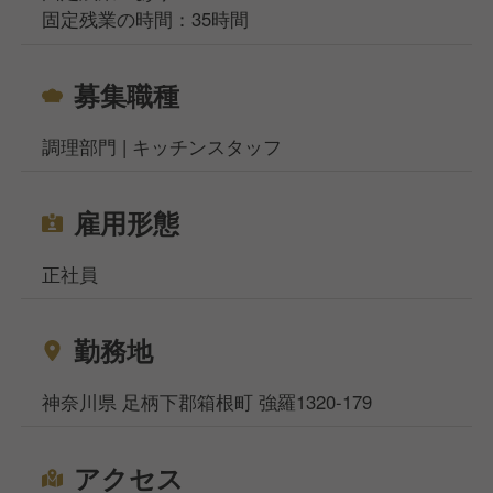
固定残業の時間：35時間
■ Menu Development
年齢や経験を問わず、全員でメニューを考案。
募集職種
あなたのアイデアが、翌月の
メインディッシュになることも。
調理部門 | キッチンスタッフ
■ Kitchen Management
スキルに応じて、仕入れ・原価管理・
雇用形態
オペレーションの構築など、
店舗運営の核心部分にも携われます。
正社員
【 この環境で働く魅力 】
￣￣￣￣￣￣￣￣￣￣￣￣
勤務地
■ Co-Creation
メニューは料理長だけが決めるものではありません。
神奈川県 足柄下郡箱根町 強羅1320-179
「全員でつくる」がWPÜのスタイル。
未経験からでも、お店づくりに参加する実感が持てま
アクセス
す。