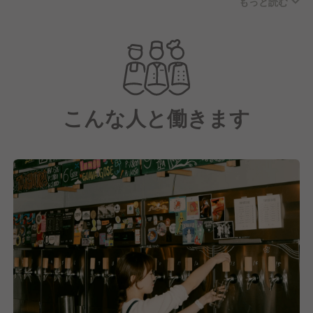
もっと読む
現在はホテル「WPÜ SHINJUKU」「WPÜ
HAKONE」に加え、
那覇にてミュージックバー「NÜCHI by WPÜ」を運営
しています。
こんな人と働きます
いずれもコンセプトは異なりますが、
大事にしていることは、人と人、カルチャーの交流で
す。
「つながり」の先を信じ、「独自のカルチャー」を作
り、「地域社会に貢献」する。
これまでそこに存在していなかったつながりや面白さ
が"ハブ"を通じて
地域社会に良い影響を与え、貢献することこそが私た
ちの存在意義です。