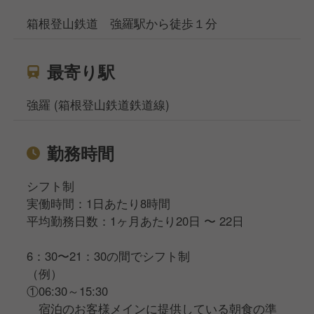
箱根登山鉄道 強羅駅から徒歩１分
■ Cultural Intersection
食、音楽、アート、そして旅。
異なる感性を持つメンバーが集まり、
最寄り駅
それぞれの感性が一皿に表現される面白さ。
強羅 (箱根登山鉄道鉄道線)
■ Professional Growth
基礎から丁寧にステップアップできる環境。
調理技術だけでなく、多様な食文化への理解や、
勤務時間
ホスピタリティが身につきます。
シフト制
実働時間：1日あたり8時間
平均勤務日数：1ヶ月あたり20日 〜 22日
6：30〜21：30の間でシフト制
（例）
①06:30～15:30
宿泊のお客様メインに提供している朝食の準