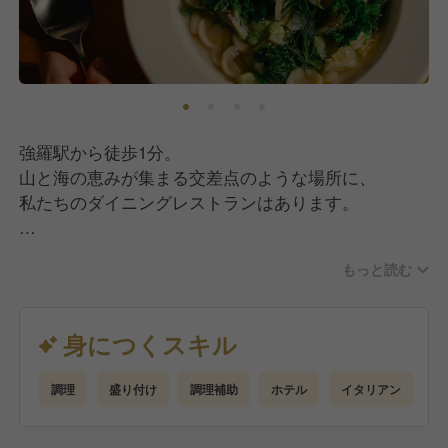
強羅駅から徒歩1分。
山と海の恵みが集まる交差点のような場所に、
私たちのダイニングレストランはあります。
イタリアンをベースに、
もっと読む
ヴィーガンやグルテンフリーなど
多様な食文化へもボーダレスに対応。
「この土地でしかできない食体験」を、
身につくスキル
あなたの手で形にしませんか？
調理
盛り付け
調理補助
ホテル
イタリアン
経験よりも、この場所に混ざってみたいという好奇
心。