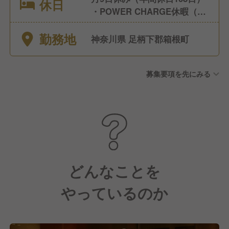
休日
・POWER CHARGE休暇（2
日/年） ・有給休暇 ・リフレ
勤務地
ッシュ休暇 ・産前産後休業 ・
神奈川県 足柄下郡箱根町
育児休業 ・介護休業
募集要項を先にみる
どんなことを
やっているのか