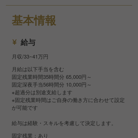
ここから始まる、新しい料理人としての
キャリアを歓迎します。
基本情報
【 仕事内容 】
￣￣￣￣￣￣￣
ホテル内レストランにて、地場食材を活かした
給与
ジャンルレスな料理の調理、
およびキッチン業務全般をお任せします。
月収/33~41万円
月給は以下手当を含む
■ Culinary Operations
固定残業時間35時間分 65,000円～
仕込み、調理、盛り付け、調理補助。
固定深夜手当56時間分 10,000円～
全46席という、ゲスト一人ひとりの
※超過分は別途支給します
表情が見える距離感を大切にしています。
※固定残業時間はご自身の働き方に合わせて設定
が可能です
■ Local Sourcing
神奈川・静岡・山梨の地場食材の仕入れ。
給与は経験・スキルを考慮して決定します。
実際にスタッフが足を運び、
素材の背景にあるストーリーまで学びます。
固定残業：あり