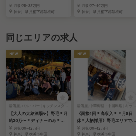
タッフ募集
集！！
月収/25~33万円
月収/27~40万円
神奈川県 足柄下郡箱根町
神奈川県 足柄下郡箱根町
同じエリアの求人
NEW
NEW
居酒屋, バル・バー | キッチンスタッフ
居酒屋, 中華料理・中国料理 | キッチンスタッフ
【大人の大衆酒場✨】野毛＊月
《面接1回＊高収入＊＊月8日
給30万〜＊ディナーのみ＊未
休＊人柄採用》野毛エリアで
経験OK＊面接1回
付く人気の大衆酒場
月収/30~42万円
月収/30~42万円
神奈川県 横浜市中区
神奈川県 横浜市中区