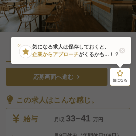
気になる求人は保存しておくと、
企業からアプローチ
がくるかも...！？
直近8人がこの求人を検討中
応募画面へ進む
気になる
気になる
この求人はこんな感じ。
給与
33~41
月収
万円
月9日休み（年間休日108日）