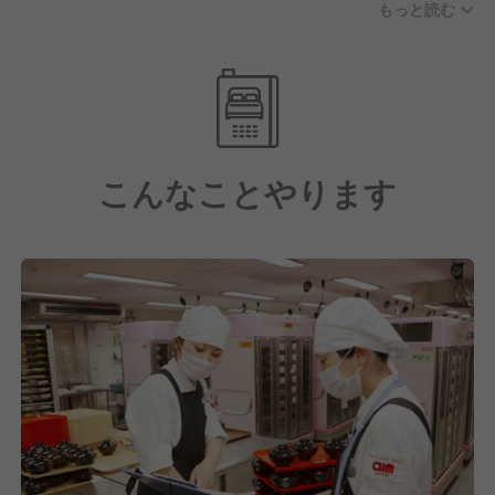
もっと読む
す。
お休みに関しては年間休日122日(月8〜11日休み)、実
働8時間/日の実施をおこない、残業代も別途支給とな
ります。
さらに子育て支援や各種手当も充実している点や、産
こんなことやります
業医・保健師を中心に健康支援を徹底し、一人ひとり
が健康でいられるように様々な取り組みをおこなって
いるのも大手企業ならではの魅力の一つといえるでし
ょう。
【しっかりとスキルアップ・キャリアアップもできま
す！】
そして私たちは日本最大級の給食・ホスピタリティサ
ービス企業として在り続けています。
これには今働いてくれている社員一人ひとりの成長が
あってこそだと考えており、だからこそスキルアッ