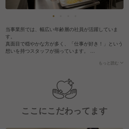
これからもこの想いは忘れずに、たくさんの人たち
に“元気のもと”を届けてまいります！
そして現在は、私たちの想いに共感していただきなが
当事業所では、幅広い年齢層の社員が活躍していま
ら共に成長していける、新しい仲間の採用に注力中で
す。
す！
真面目で穏やかな方が多く、「仕事が好き！」という
想いを持つスタッフが揃っています。
もっと読む
チームワークを大切にしており、組織としての仕組み
が確立されているのも自慢！
些細なことにも気を配り合い、お互いが働きやすい環
境作りを行っています。
そのため、分からないことがあっても聞きやすい雰囲
気があり、新しく入社される方も安心です！
ここにこだわってます