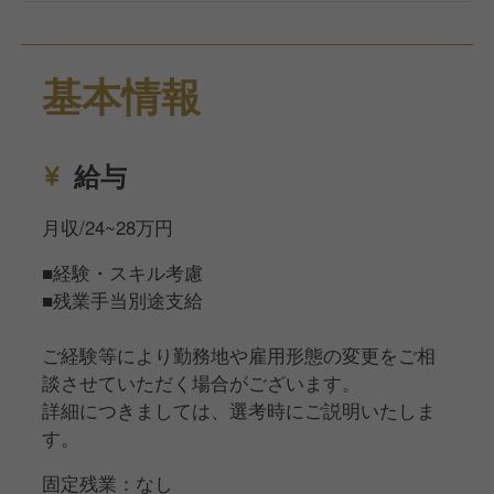
経験の浅い方も研修制度がしっかりと整っているの
で、安心してご活躍いただけます！
安定した経営基盤の当社でキャリアを築いていきませ
基本情報
んか？
あなたからのご応募、ぜひお待ちしております！
給与
月収/24~28万円
■経験・スキル考慮
■残業手当別途支給
ご経験等により勤務地や雇用形態の変更をご相
談させていただく場合がございます。
詳細につきましては、選考時にご説明いたしま
す。
固定残業：なし