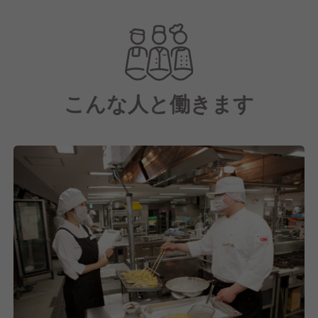
三井物産と米アラマーク社の合弁で設立された、日本
最大級の給食・ホスピタリティサービス企業です。
現在は三井物産100％子会社として、フードサービス
を中心に、オフィス、工場、学校、病院・福祉施設、
スタジアム・トレーニング施設など、多岐にわたる事
こんな人と働きます
業を展開しています。
そこで『西日本HSS(Healthcare Support Services)事
業本部』では、西日本エリアの病院や高齢者施設、社
会福祉施設にて栄養管理サービスをはじめとした食の
事業をおこなっています。
その中で四天王寺病院は、通常メニューから治療食や
嚥下食など、患者さま・入居者さまの病状や状態に合
わせたお食事を提供しています。
私たちは食事を提供するだけではなく、その先にある
「笑顔」や「生きる活力」を提供することにありま
す。