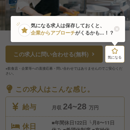
気になる求人は保存しておくと、
企業からアプローチ
がくるかも...！？
この求人に問い合わせる(無料)
気になる
気になる
※飲食店・企業等への直接応募・問い合わせではありませんのでご安心くだ
さい。
この求人はこんな感じ。
給与
24~28
月収
万円
■年間休日122日 └月8〜11日
休日
休み ■希望休制度 ■有給休暇