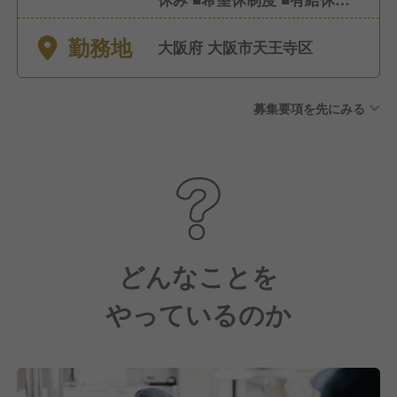
(社内規定有) ■特別休暇(慶
勤務地
弔、出産、育児、介護休暇な
大阪府 大阪市天王寺区
ど)
募集要項を先にみる
どんなことを
やっているのか