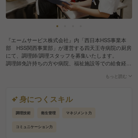
プ・キャリアアップの環境づくりに力を入れていま
す。
企業内学校「わたしアカデミー」では、オンラインと
対面を組み合わせた充実の研修制度を用意していま
『エームサービス株式会社』内「西日本HSS事業本
す。
部 HSS関西事業部」が運営する四天王寺病院の厨房
メニュープランや基礎栄養はもちろん、様々なジャン
にて、調理師/調理スタッフを募集いたします。
ルの学びを提供しており、資格取得支援制度も充実。
調理師免許持ちの方や病院、福祉施設等での給食経験
特に管理栄養士取得支援プログラムは多くの社員に活
者は優遇いたします。
用されています。
もっと読む
【業務内容】
さまざまな事業を展開し、和洋中をはじめとする多様
仕込み、調理、盛り付け、配膳までの給食の調理業務
身につくスキル
な料理を扱うからこそ、数多くの料理をマスターでき
全般をお任せします。
る環境があります。
通常メニューから治療食や嚥下食など、患者さま・入
メニュープランニング・盛り付け・調理からマーケテ
調理技術
衛生管理
マネジメント力
居者さまの病状や状態に合わせたお食事を提供してい
ィングまで、様々な場面でアイデアを発揮していただ
ます。
コミュニケーション力
ける、幅広いキャリアを描ける会社です。