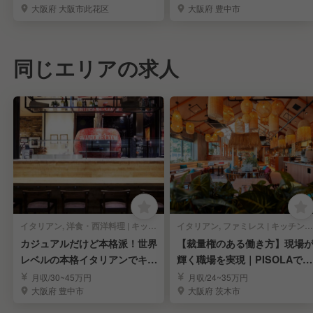
大阪府 大阪市此花区
大阪府 豊中市
同じエリアの求人
イタリアン, 洋食・西洋料理 | キッチンスタッフ
イタリアン, ファミレス | キッチンスタッフ
カジュアルだけど本格派！世界
【裁量権のある働き方】現場
レベルの本格イタリアンでキッ
輝く職場を実現｜PISOLAで料
チンスタッフ募集！
理長候補募集
月収/30~45万円
月収/24~35万円
大阪府 豊中市
大阪府 茨木市