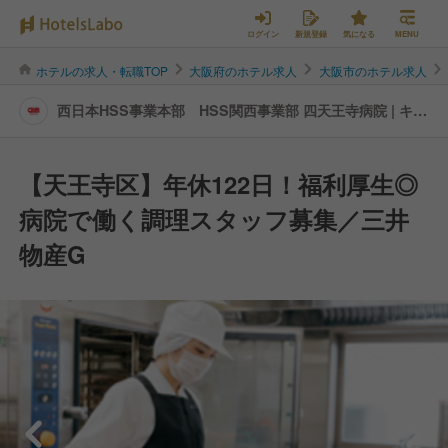
ログイン
新規登録
気になる
MENU
ホテルの求人・転職TOP
大阪府のホテル求人
大阪市のホテル求人
西日本HSS事業本部 HSS関西事業部 四天王寺病院 | キッ
チンスタッフの転職・求人情報
【天王寺区】年休122日！福利厚生◎
病院で働く調理スタッフ募集／三井
物産G