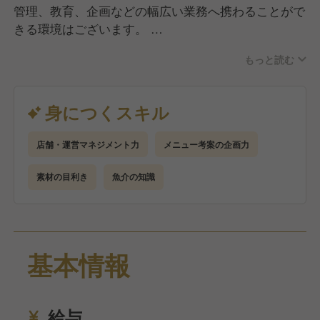
管理、教育、企画などの幅広い業務へ携わることがで
きる環境はございます。
・ご自身・従業員さんの成長
もっと読む
・売上を達成した喜び
・お店に遊べに来ていただける常連さん
など
身につくスキル
大庄の一員として、一緒に食を通じてお客様と従業員
さんと共に喜んで頂ける
店舗・運営マネジメント力
メニュー考案の企画力
サービスの提供をしていきましょう。
素材の目利き
魚介の知識
基本情報
給与