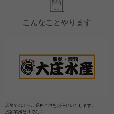
大きな店舗で仕事をしたい、反対にお客様ひとり一人
に自分で対応できる小型店舗で働きたい、魚業態から
肉業態も経験してみたい、店長になりたい、社員独立
こんなことやります
制度（≒ボランタリーチェーン制度）を利用して独立
したい、複数店舗の統括マネージャーになりたい、新
鮮な食材を調達する仕入れ担当（バイヤー）になりた
い、スタッフ採用を人事部門でやってみたい。全てあ
りです。
スタッフ一人ひとりの個性を活かし、自分のミライを
自ら創り出すことが実現できるので、あなたらしい理
想の環境が見つかるはずです！
店舗でのホール業務全般をお任せいたします。
接客業務だけでなく