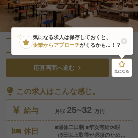
気になる求人は保存しておくと、
企業からアプローチ
がくるかも...！？
直近1人がこの求人を検討中
応募画面へ進む
気になる
気になる
この求人はこんな感じ。
給与
25~32
月収
万円
■週休二日制 ■年次有給休暇
休日
（5日以上取得が必須のため、