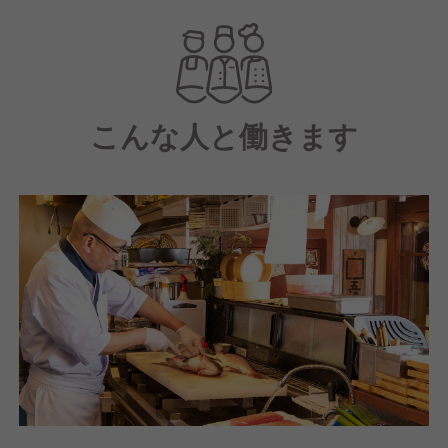
その他にも、ぶっかけ寿司こぼれ盛りや新鮮刺身12点
盛りなど、鮮度抜群の食材を取り入れたオリジナルメ
ニューをお届けしています。
さらに、私たちの経営理念は"利他の心 三方良し"。
こんな人と働きます
お客様はもちろんのことお取引様・従業員様の三者が
幸せになれるような組織を目指しています。