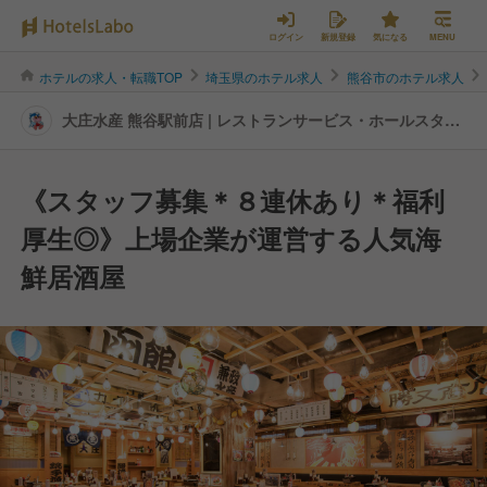
ログイン
新規登録
気になる
MENU
ホテルの求人・転職TOP
埼玉県のホテル求人
熊谷市のホテル求人
大庄水産 熊谷駅前店 | レストランサービス・ホールスタッ
フの転職・求人情報
《スタッフ募集＊８連休あり＊福利
厚生◎》上場企業が運営する人気海
鮮居酒屋