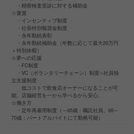
・精密検査受診に対する補助金
☆褒賞
・インセンティブ制度
・社⻑特別報奨金制度
・永年勤続表彰
・永年勤続補助金（年数に応じて最大20万円
＋特別休暇）
☆夢への応援
・FC制度
・VC（ボランタリーチェーン）制度≒社員独
立支援制度
低コストで飲食店オーナーになることが可
能。店舗経営を一から学べるから安心。
☆働き方
・定年再雇用制度（～65歳：嘱託社員、65～
70歳：パートアルバイトにて勤務可能）