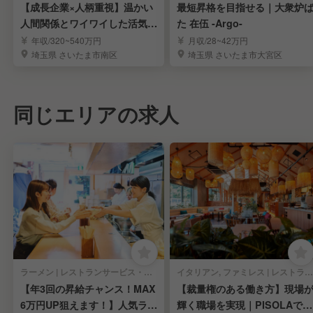
【成長企業×人柄重視】温かい
最短昇格を目指せる｜大衆炉
人間関係とワイワイした活気が
た 在伍 -Argo-
自慢の職場！
年収/320~540万円
月収/28~42万円
埼玉県 さいたま市南区
埼玉県 さいたま市大宮区
同じエリアの求人
ラーメン | レストランサービス・ホールスタッフ
イタリアン, ファミレス | レストランサービス・ホールスタッフ
【年3回の昇給チャンス！MAX
【裁量権のある働き方】現場
6万円UP狙えます！】人気ラー
輝く職場を実現｜PISOLAで店