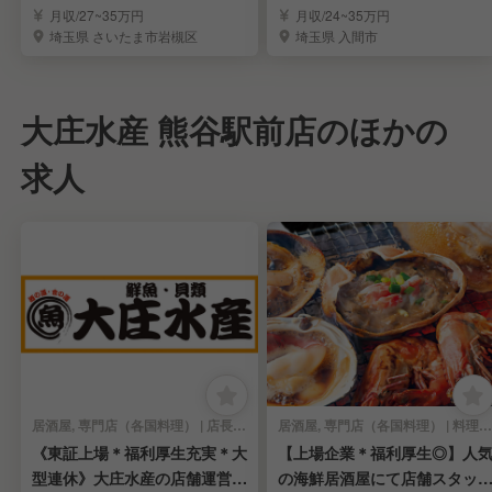
メンの社員募集
長候補募集
月収/27~35万円
月収/24~35万円
埼玉県 さいたま市岩槻区
埼玉県 入間市
大庄水産 熊谷駅前店のほかの
求人
居酒屋, 専門店（各国料理） | 店長・店長候補
居酒屋, 専門店（各国料理） | 料理長・料理長候補
《東証上場＊福利厚生充実＊大
【上場企業＊福利厚生◎】人
型連休》大庄水産の店舗運営を
の海鮮居酒屋にて店舗スタッ