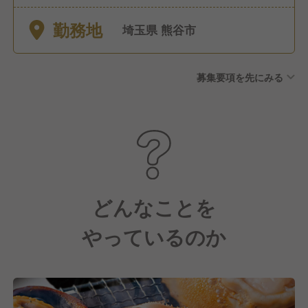
取りやすいです） ■夏季休暇
勤務地
■冬季休暇 ■慶弔休暇 ■8連休
埼玉県 熊谷市
制度（又は4連休2回） ■永年
勤続休暇 ■消滅年次有給積立
募集要項を先にみる
制度（失効した有給休暇を積
立、病気やけがの治療等が発
生した際に利用できる制度）
■公休月6日（2月は5日）
どんなことを
やっているのか