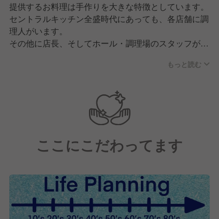
提供するお料理は手作りを大きな特徴としています。
セントラルキッチン全盛時代にあっても、各店舗に調
理人がいます。
その他に店長、そしてホール・調理場のスタッフがお
り、10代のアルバイト～50代のベテラン社員が在籍
もっと読む
しています。
私たちの経営理念は"利他の心 三方良し"。
お客様はもちろんのことお取引様・従業員様の三者が
幸せになれるような組織を目指しています。
お客様、従業員の皆様にとって「居⼼地の良い場
ここにこだわってます
所」、「気の置けない仲間とのコミュニケーショ
ン」、「親切への感動」となるよう、伸び伸び、明る
く、元気よく失敗を恐れずにチャレンジする職場づく
りをしています。