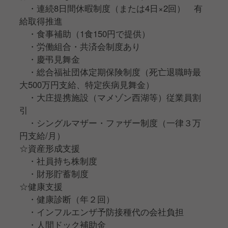
・連続8日間休暇制度（または4日×2回） 有
給取得推進
・食事補助（1食150円で提供）
・労働組合・共済会制度あり
・慶弔見舞金
・総合福祉団体定期保険制度（死亡退職時最
大500万円支給、特定疾病見舞金）
・大庄提携施設（マメゾン⻄湖等）従業員割
引
・シングルマザー・ファザー制度（一律３万
円支給/月）
☆資産形成支援
・社員持ち株制度
・財形貯蓄制度
☆健康支援
・健康診断（年２回）
・インフルエンザ予防接種代の会社負担
・人間ドック補助金