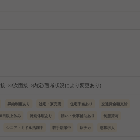
接⇒2次面接⇒内定(選考状況により変更あり)
昇給制度あり
社宅・寮完備
住宅手当あり
交通費全額支給
8日以上休み
特別休暇あり
賄い・食事補助あり
制服貸与
シニア・ミドル活躍中
若手活躍中
駅チカ
急募求人