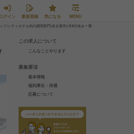
ログイン
新規登録
気になる
MENU
ッフ/シティホテル内の調理部門(名古屋市)/月8日休み＊寮完備＊住宅手当あり
この求人について
/
こんなことやります
募集要項
基本情報
福利厚生・待遇
応募について