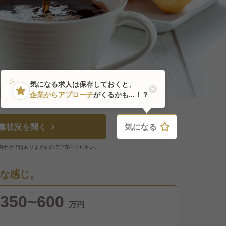
気になる求人は保存しておくと、
企業からアプローチ
がくるかも...！？
集状況を聞く
気になる
気になる
合わせではありませんのでご安心ください。
な感じ。
350~600
万円