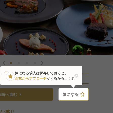
気になる求人は保存しておくと、
直近1人がこの求人を検討中
企業からアプローチ
がくるかも...！？
画面へ進む
気になる
気になる
な感じ。