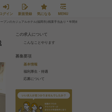
ログイン
新規登録
気になる
MENU
ープンのカジュアルホテル(福岡市)/残業手当あり＊年間休日108日＊賞与年2回
この求人について
残
こんなことやります
募集要項
基本情報
福利厚生・待遇
応募について