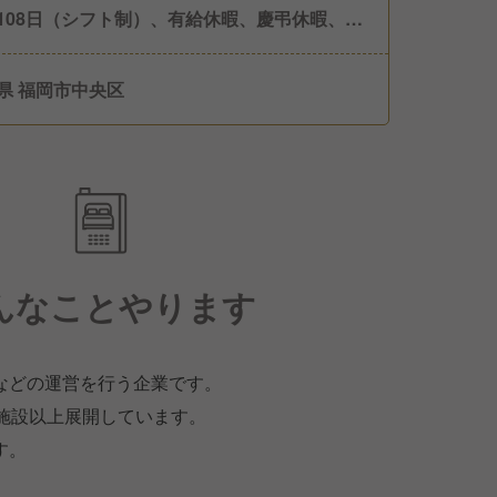
108日（シフト制）、有給休暇、慶弔休暇、ボ
ティア休暇、生理休暇、看護休暇、積立保存休
産前産後休暇、育児休暇
県 福岡市中央区
んなことやります
などの運営を行う企業です。
施設以上展開しています。
す。