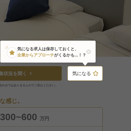
気になる求人は保存しておくと、
企業からアプローチ
がくるかも...！？
集状況を聞く
気になる
気になる
合わせではありませんのでご安心ください。
な感じ。
300~600
万円