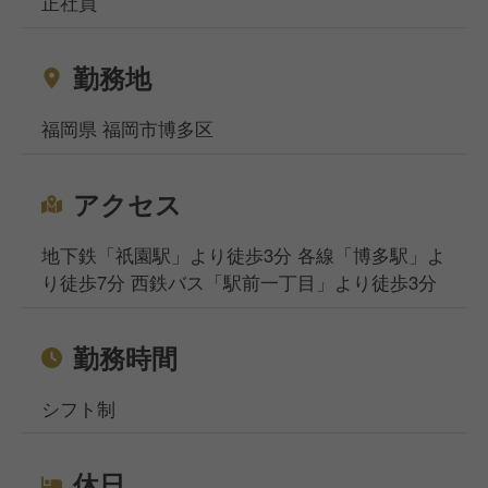
正社員
働きたい方、都心部で働きたいけど引っ越しのお金が
なくて困っている方などなど…どんなお悩みもご相談
勤務地
ください！ 相談窓口事務所は東京、大阪、名古屋、
福岡、札幌の5拠点になりますが、WEB面談も実施し
福岡県 福岡市博多区
ており、飲食専門の転職・就職のプロが対応いたしま
すのでご安心くださいませ。
アクセス
地下鉄「祇園駅」より徒歩3分 各線「博多駅」よ
り徒歩7分 西鉄バス「駅前一丁目」より徒歩3分
勤務時間
シフト制
休日