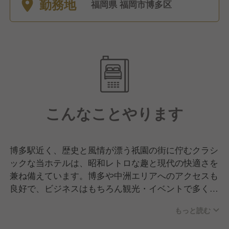
勤務地
福岡県 福岡市博多区
こんなことやります
博多駅近く、歴史と風情が漂う祇園の街に佇むクラシ
ックな当ホテルは、昭和レトロな趣と現代の快適さを
兼ね備えています。博多や中洲エリアへのアクセスも
良好で、ビジネスはもちろん観光・イベントで多くの
お客様にご利用いただいています。創業から70年、社
もっと読む
員想いの経営を貫き、現場の意見を尊重する【現場主
義】の姿勢で、働きやすい職場づくりを進めていま