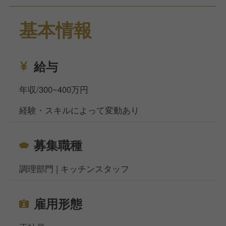
す。
基本情報
今回はホテル内でのキッチンスタッフを募集いたしま
す。
残業は月平均3～5時間と少なく、突発的な用事が生じ
給与
ても柔軟に対応できるようスタッフ同士がサポートし
合う環境です。また、転勤なしの安定した勤務が可能
年収/300~400万円
で、定着率も高く、ベテランスタッフが長く活躍して
経験・スキルによって変動あり
います。
年収は300万円から400万円で、年2回の賞与支給（昨
募集職種
年実績：1ヶ月分×2回）や交通費（上限2万円）、休
日・休暇、充実した福利厚生を完備。産前・産後休
調理部門 | キッチンスタッフ
暇、育児休暇など、家庭を持つ方も安心して長く勤め
られる環境です。
雇用形態
当社サイト、フーズラボ・エージェントですがこのほ
かにも飲食店の求人を多数揃えております。 地元で