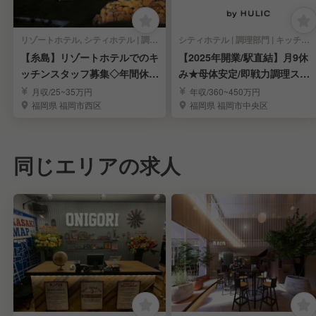
リゾートホテル, シティホテル | 調理部門 | キッチンスタッフ
シティホテル | 調理部門 | キッチンスタッフ
【糸島】リゾートホテルでのキ
【2025年開業/駅直結】月9休
ッチンスタッフ募集◇年間休日
み★母体安定/即戦力調理スタ
125日
ッフ募集！
月収/25~35万円
年収/360~450万円
福岡県 福岡市西区
福岡県 福岡市中央区
同じエリアの求人