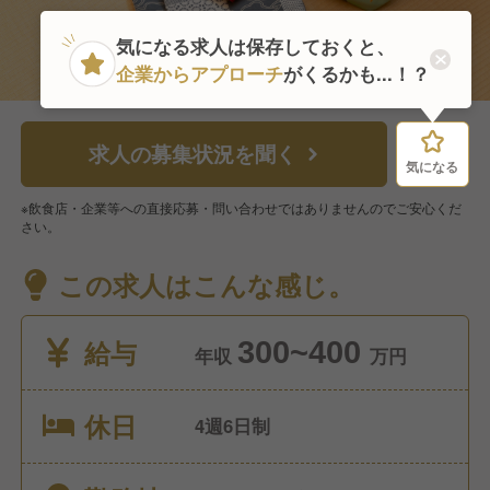
気になる求人は保存しておくと、
企業からアプローチ
がくるかも...！？
求人の募集状況を聞く
気になる
気になる
※飲食店・企業等への直接応募・問い合わせではありませんのでご安心くだ
さい。
この求人はこんな感じ。
給与
300~400
年収
万円
休日
4週6日制