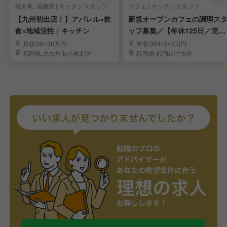
焼き鳥, 居酒屋 | キッチンスタッフ
カフェ | キッチンスタッフ
【九州初出店！】アパレル×飲
新規オープンカフェの調理ス
食×地域活性｜キッチン
ッフ募集／【年休125日／完全
週休2日制】
月収/28~36万円
年収/384~549万円
福岡県 北九州市小倉北区
福岡県 福岡市中央区